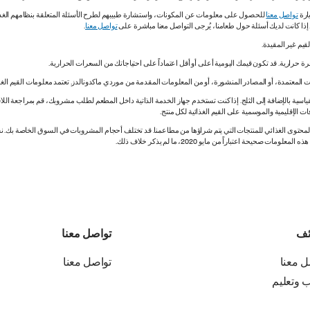
ارة
تواصل معنا
للحصول على معلومات عن المكونات، واستشارة طبيبهم لطرح الأسئلة المتعلقة بنظامهم الغذائي.
. إذا كانت لديك أسئلة حول طعامنا، يُرجى التواصل معنا مباشرة على
تواصل معنا
.
 المعتمدة، أو المصادر المنشورة، أو من المعلومات المقدمة من موردي ماكدونالدز. تعتمد معلومات القيم الغذ
اسية بالإضافة إلى الثلج. إذا كنت تستخدم جهاز الخدمة الذاتية داخل المطعم لطلب مشروبك، قم بمراجعة اللاف
ات الإقليمية والموسمية على القيم الغذائية لكل منتج.
ي المحتوى الغذائي للمنتجات التي يتم شراؤها من مطاعمنا. قد تختلف أحجام المشروبات في السوق الخاصة ب
ة اعتباراً من مايو 2020، ما لم يذكر خلاف ذلك.
ئف
تواصل معنا
ل معنا
تواصل معنا
ب وتعليم