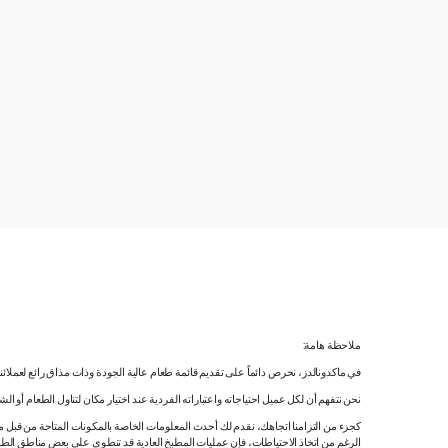
ملاحظة هامة:
في ماكدونالدز، نحرص دائماً على تقديم قائمة طعام عالية الجودة وذات مذاق رائع لعملائ
نحن نتفهم أن لكل عميل احتياجاته واعتباراته الفردية عند اختيار مكان لتناول الطعام أو ا
كجزء من التزامنا اتجاهك، نقدم لك أحدث المعلومات الخاصة بالمكونات المتاحة من قبل مورّ
الرغم من اتخاذ الاحتياطات، فإن عمليات المطبخ العادية قد تنطوي على بعض مناطق الطه