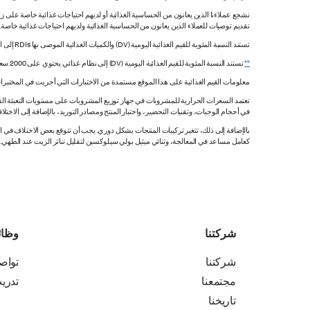
نشجع عملاءنا الذين يعانون من الحساسية الغذائية أو لديهم احتياجات غذائية خاصة على زي
تقديم توصيات للعملاء الذين يعانون من الحساسية الغذائية ولديهم احتياجات غذائية خاصة
تستند النسبة المئوية للقيم الغذائية اليومية (DV) والكميات الغذائية الموصى بها RDIs إلى القيم غير المقيدة.
**
تستند النسبة المئوية للقيم الغذائية اليومية (DV) إلى نظام غذائي يحتوي على 2000 سعرة حرارية. قد تكون قيمك اليومية أعلى أو أقل اعتماداً على احتياجاتك من السعرات الحرارية.
معلومات القيم الغذائية على هذا الموقع مستمدة من الاختبارات التي أجريت في المختبرات
تعتمد السعرات الحرارية للمشروبات في جهاز توزيع المشروبات على مستويات التعبئة القي
في أحجام الوجبات، وتقنيات التحضير، واختبار المنتج ومصادر التوريد، بالإضافة إلى الاختلاف
بالإضافة إلى ذلك، تتغير تركيبات المنتجات بشكل دوري. يجب أن تتوقع بعض الاختلاف ف
كعامل مساعد في المعالجة، وثنائي ميثيل بولي سيلوكسين لتقليل تناثر الزيت عند الطهي. هذه المعلومات صحيح
شركتنا
وظا
شركتنا
تواص
مجتمعنا
تدري
تاريخنا