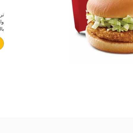
تر
وا
با