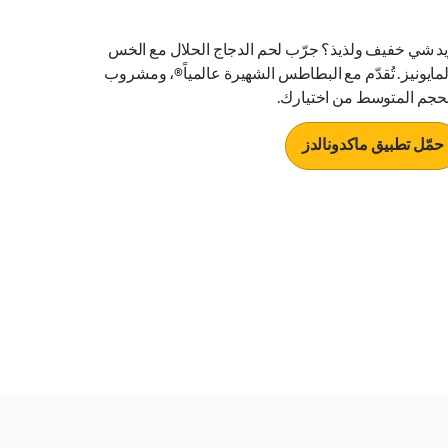
يد شي خفيف ولذيذ؟ جرّب لحم الدجاج الحلال مع الخس
لمايونيز. تُقدّم مع البطاطس الشهيرة عالمياً®، ومشروب
لحجم المتوسط من اختيارك.
حمّل تطبيق ماكدونالدز