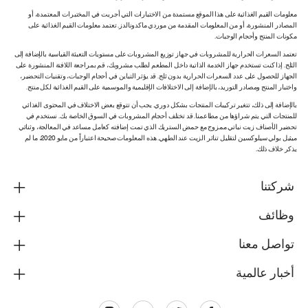
معلومات القيم الغذائية على هذا الموقع مستمدة من الاختبارات التي أجريت في المختبرات المعتمدة، أو
المصادر المنشورة، أو من المعلومات المقدمة من موردي ماكدونالدز. تعتمد معلومات القيم الغذائية على
مكونات المنتج وأحجام الوجبات.
تعتمد السعرات الحرارية للمشروبات في جهاز توزيع المشروبات على مستويات التعبئة القياسية بالإضافة إلى
الثلج. إذا كنت تستخدم جهاز الخدمة الذاتية داخل المطعم لطلب مشروبك، قم بمراجعة اللافتة المنشورة على
الجهاز للحصول على عدد السعرات الحرارية بدون ثلج. قد يؤثر التباين في أحجام الوجبات، وتقنيات التحضير،
واختبار المنتج ومصادر التوريد، بالإضافة إلى الاختلافات الإقليمية والموسمية على القيم الغذائية لكل منتج.
بالإضافة إلى ذلك، تتغير تركيبات المنتجات بشكل دوري. يجب أن تتوقع بعض الاختلاف في المحتوى الغذائي
للمنتجات التي يتم شراؤها من مطاعمنا. قد تختلف أحجام المشروبات في السوق الخاصة بك. نستخدم في
تحضير الأصناف زيت نباتي ممزوج مع حمض الستريك الذي تمت إضافته كعامل مساعد في المعالجة، وثنائي
ميثيل بولي سيلوكسين لتقليل تناثر الزيت عند الطهي. هذه المعلومات صحيحة اعتباراً من مايو 2020، ما لم
يذكر خلاف ذلك.
شركتنا
وظائف
تواصل معنا
أخبار عالمية