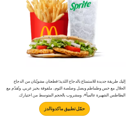
إليك طريقة جديدة للاستمتاع بالدجاج اللذيذ! قطعتان مشويّتان من الدجاج
الحلال مع خس وطماطم وبصل وصلصة الثوم، ملفوفة بخبز عربي. وتُقدّم مع
البطاطس الشهيرة عالمياً®، ومشروب بالحجم المتوسط من اختيارك.
حمّل تطبيق ماكدونالدز