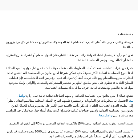
ملاحظة هامة:
في ماكدونالدز، نحرص دائماً على تقديم قائمة طعام عالية الجودة وذات مذاق رائع لعملائنا في كل مرة يزورون
مطاعمنا.
نحن نتفهم أن لكل عميل احتياجاته واعتباراته الفردية عند اختيار مكان لتناول الطعام أو الشراب خارج المنزل،
خاصة أولئك الذين يعانون من الحساسية الغذائية.
كجزء من التزامنا اتجاهك، نقدم لك أحدث المعلومات الخاصة بالمكونات المتاحة من قبل مورّدي المواد الغذائية
لدينا لأنواع الحساسية الثمانية الأكثر شيوعاً، حتى يتمكن ضيوفنا الذين يعانون من الحساسية الغذائية من تحديد
اختيارات مدروسة للطعام. ومع ذلك، نريدك أيضاً أن تعرف أنه على الرغم من اتخاذ الاحتياطات، فإن عمليات
المطبخ العادية قد تنطوي على بعض مناطق الطهي والتحضير المشتركة، والمعدات والأواني، وإمكانية وجود
مواد غذائية تتلامس مع منتجات غذائية أخرى، بما في ذلك مسببات الحساسية.
نشجع عملاءنا الذين يعانون من الحساسية الغذائية أو لديهم احتياجات غذائية خاصة على زيارة
تواصل
معنا
للحصول على معلومات عن المكونات، واستشارة طبيبهم لطرح الأسئلة المتعلقة بنظامهم الغذائي. نظراً
إلى الطبيعة الفردية لحساسية الطعام، قد يكون أطباء العملاء هم الأقدر على تقديم توصيات للعملاء الذين
يعانون من الحساسية الغذائية ولديهم احتياجات غذائية خاصة. إذا كانت لديك أسئلة حول طعامنا، يُرجى التواصل
معنا مباشرة على
تواصل معنا
.
تستند النسبة المئوية للقيم الغذائية اليومية (DV) والكميات الغذائية الموصى بها RDIs إلى القيم غير المقيدة.
**
تستند النسبة المئوية للقيم الغذائية اليومية (DV) إلى نظام غذائي يحتوي على 2000 سعرة حرارية. قد تكون
قيمك اليومية أعلى أو أقل اعتماداً على احتياجاتك من السعرات الحرارية.