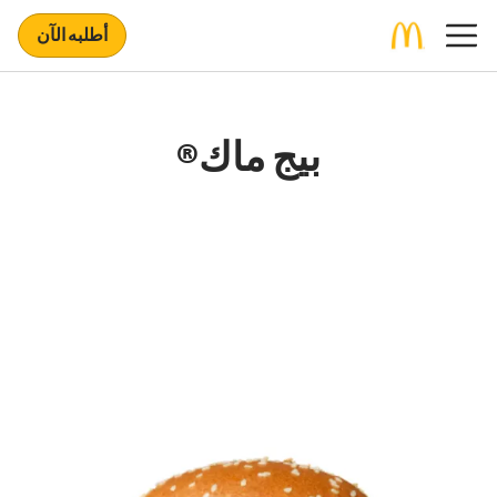
أطلبه الآن
بيج ماك®