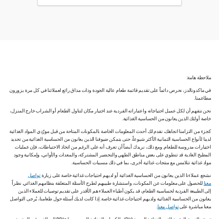
ملاحظة هامة:
في ماكدونالدز، نحرص دائماً على تقديم قائمة طعام عالية الجودة وذات مذاق رائع لعملائنا في كل مرة يزورون
مطاعمنا.
نحن نتفهم أن لكل عميل احتياجاته واعتباراته الفردية عند اختيار مكان لتناول الطعام أو الشراب خارج المنزل،
خاصة أولئك الذين يعانون من الحساسية الغذائية.
كجزء من التزامنا اتجاهك، نقدم لك أحدث المعلومات الخاصة بالمكونات المتاحة من قبل مورّدي المواد الغذائية
لدينا لأنواع الحساسية الثمانية الأكثر شيوعاً، حتى يتمكن ضيوفنا الذين يعانون من الحساسية الغذائية من تحديد
اختيارات مدروسة للطعام. ومع ذلك، نريدك أيضاً أن تعرف أنه على الرغم من اتخاذ الاحتياطات، فإن عمليات
المطبخ العادية قد تنطوي على بعض مناطق الطهي والتحضير المشتركة، والمعدات والأواني، وإمكانية وجود
مواد غذائية تتلامس مع منتجات غذائية أخرى، بما في ذلك مسببات الحساسية.
نشجع عملاءنا الذين يعانون من الحساسية الغذائية أو لديهم احتياجات غذائية خاصة على زيارة
تواصل
معنا
للحصول على معلومات عن المكونات، واستشارة طبيبهم لطرح الأسئلة المتعلقة بنظامهم الغذائي. نظراً
إلى الطبيعة الفردية لحساسية الطعام، قد يكون أطباء العملاء هم الأقدر على تقديم توصيات للعملاء الذين
يعانون من الحساسية الغذائية ولديهم احتياجات غذائية خاصة. إذا كانت لديك أسئلة حول طعامنا، يُرجى التواصل
معنا مباشرة على
تواصل معنا
.