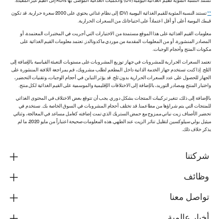
تستند النسبة المئوية للقيم الغذائية اليومية (DV) والكميات الغذائية الموصى بها RDIs إلى القيم غير المقيدة.
**
تستند النسبة المئوية للقيم الغذائية اليومية (DV) إلى نظام غذائي يحتوي على 2000 سعرة حرارية. قد تكون
قيمك اليومية أعلى أو أقل اعتماداً على احتياجاتك من السعرات الحرارية.
معلومات القيم الغذائية على هذا الموقع مستمدة من الاختبارات التي أجريت في المختبرات المعتمدة، أو
المصادر المنشورة، أو من المعلومات المقدمة من موردي ماكدونالدز. تعتمد معلومات القيم الغذائية على
مكونات المنتج وأحجام الوجبات.
تعتمد السعرات الحرارية للمشروبات في جهاز توزيع المشروبات على مستويات التعبئة القياسية بالإضافة إلى
الثلج. إذا كنت تستخدم جهاز الخدمة الذاتية داخل المطعم لطلب مشروبك، قم بمراجعة اللافتة المنشورة على
الجهاز للحصول على عدد السعرات الحرارية بدون ثلج. قد يؤثر التباين في أحجام الوجبات، وتقنيات التحضير،
واختبار المنتج ومصادر التوريد، بالإضافة إلى الاختلافات الإقليمية والموسمية على القيم الغذائية لكل منتج.
بالإضافة إلى ذلك، تتغير تركيبات المنتجات بشكل دوري. يجب أن تتوقع بعض الاختلاف في المحتوى الغذائي
للمنتجات التي يتم شراؤها من مطاعمنا. قد تختلف أحجام المشروبات في السوق الخاصة بك. نستخدم في
تحضير الأصناف زيت نباتي ممزوج مع حمض الستريك الذي تمت إضافته كعامل مساعد في المعالجة، وثنائي
ميثيل بولي سيلوكسين لتقليل تناثر الزيت عند الطهي. هذه المعلومات صحيحة اعتباراً من مايو 2020، ما لم
يذكر خلاف ذلك.
شركتنا
وظائف
تواصل معنا
أخبار عالمية