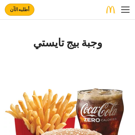
أطلبه الآن
وجبة بيج تايستي