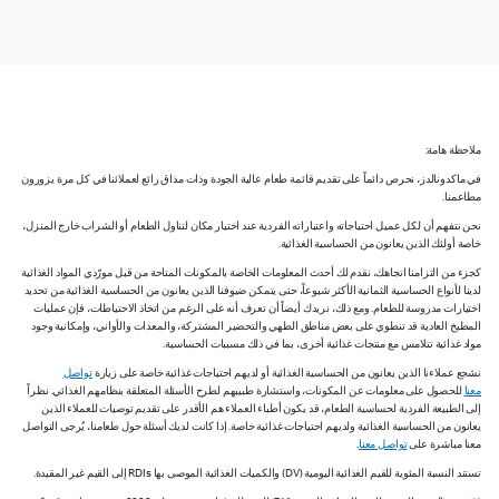
ملاحظة هامة:
في ماكدونالدز، نحرص دائماً على تقديم قائمة طعام عالية الجودة وذات مذاق رائع لعملائنا في كل مرة يزورون
مطاعمنا.
نحن نتفهم أن لكل عميل احتياجاته واعتباراته الفردية عند اختيار مكان لتناول الطعام أو الشراب خارج المنزل،
خاصة أولئك الذين يعانون من الحساسية الغذائية.
كجزء من التزامنا اتجاهك، نقدم لك أحدث المعلومات الخاصة بالمكونات المتاحة من قبل مورّدي المواد الغذائية
لدينا لأنواع الحساسية الثمانية الأكثر شيوعاً، حتى يتمكن ضيوفنا الذين يعانون من الحساسية الغذائية من تحديد
اختيارات مدروسة للطعام. ومع ذلك، نريدك أيضاً أن تعرف أنه على الرغم من اتخاذ الاحتياطات، فإن عمليات
المطبخ العادية قد تنطوي على بعض مناطق الطهي والتحضير المشتركة، والمعدات والأواني، وإمكانية وجود
مواد غذائية تتلامس مع منتجات غذائية أخرى، بما في ذلك مسببات الحساسية.
نشجع عملاءنا الذين يعانون من الحساسية الغذائية أو لديهم احتياجات غذائية خاصة على زيارة
تواصل
معنا
للحصول على معلومات عن المكونات، واستشارة طبيبهم لطرح الأسئلة المتعلقة بنظامهم الغذائي. نظراً
إلى الطبيعة الفردية لحساسية الطعام، قد يكون أطباء العملاء هم الأقدر على تقديم توصيات للعملاء الذين
يعانون من الحساسية الغذائية ولديهم احتياجات غذائية خاصة. إذا كانت لديك أسئلة حول طعامنا، يُرجى التواصل
معنا مباشرة على
تواصل معنا
.
تستند النسبة المئوية للقيم الغذائية اليومية (DV) والكميات الغذائية الموصى بها RDIs إلى القيم غير المقيدة.