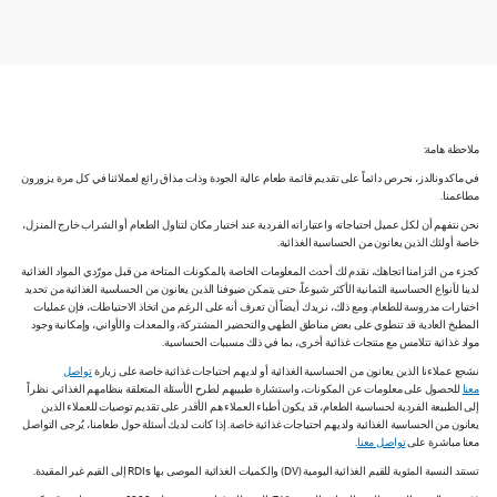
ملاحظة هامة:
في ماكدونالدز، نحرص دائماً على تقديم قائمة طعام عالية الجودة وذات مذاق رائع لعملائنا في كل مرة يزورون
مطاعمنا.
نحن نتفهم أن لكل عميل احتياجاته واعتباراته الفردية عند اختيار مكان لتناول الطعام أو الشراب خارج المنزل،
خاصة أولئك الذين يعانون من الحساسية الغذائية.
كجزء من التزامنا اتجاهك، نقدم لك أحدث المعلومات الخاصة بالمكونات المتاحة من قبل مورّدي المواد الغذائية
لدينا لأنواع الحساسية الثمانية الأكثر شيوعاً، حتى يتمكن ضيوفنا الذين يعانون من الحساسية الغذائية من تحديد
اختيارات مدروسة للطعام. ومع ذلك، نريدك أيضاً أن تعرف أنه على الرغم من اتخاذ الاحتياطات، فإن عمليات
المطبخ العادية قد تنطوي على بعض مناطق الطهي والتحضير المشتركة، والمعدات والأواني، وإمكانية وجود
مواد غذائية تتلامس مع منتجات غذائية أخرى، بما في ذلك مسببات الحساسية.
نشجع عملاءنا الذين يعانون من الحساسية الغذائية أو لديهم احتياجات غذائية خاصة على زيارة
تواصل
معنا
للحصول على معلومات عن المكونات، واستشارة طبيبهم لطرح الأسئلة المتعلقة بنظامهم الغذائي. نظراً
إلى الطبيعة الفردية لحساسية الطعام، قد يكون أطباء العملاء هم الأقدر على تقديم توصيات للعملاء الذين
يعانون من الحساسية الغذائية ولديهم احتياجات غذائية خاصة. إذا كانت لديك أسئلة حول طعامنا، يُرجى التواصل
معنا مباشرة على
تواصل معنا
.
تستند النسبة المئوية للقيم الغذائية اليومية (DV) والكميات الغذائية الموصى بها RDIs إلى القيم غير المقيدة.