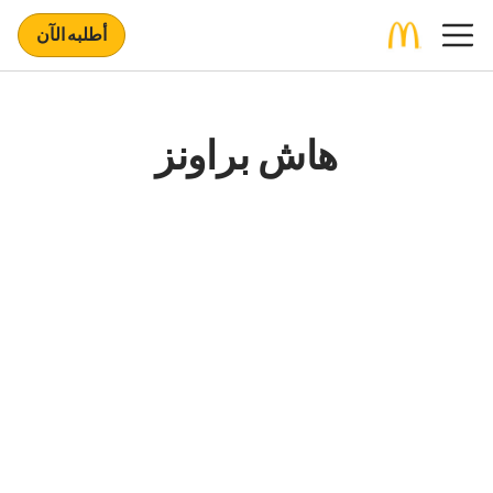
أطلبه الآن
هاش براونز