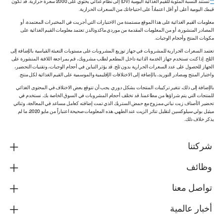
**
تستند النسبة المئوية للقيم الغذائية اليومية (DV) إلى نظام غذائي يحتوي على 2000 سعرة حرارية. قد تكون
قيمك اليومية أعلى أو أقل اعتماداً على احتياجاتك من السعرات الحرارية.
معلومات القيم الغذائية على هذا الموقع مستمدة من الاختبارات التي أجريت في المختبرات المعتمدة، أو
المصادر المنشورة، أو من المعلومات المقدمة من موردي ماكدونالدز. تعتمد معلومات القيم الغذائية على
مكونات المنتج وأحجام الوجبات.
تعتمد السعرات الحرارية للمشروبات في جهاز توزيع المشروبات على مستويات التعبئة القياسية بالإضافة إلى
الثلج. إذا كنت تستخدم جهاز الخدمة الذاتية داخل المطعم لطلب مشروبك، قم بمراجعة اللافتة المنشورة على
الجهاز للحصول على عدد السعرات الحرارية بدون ثلج. قد يؤثر التباين في أحجام الوجبات، وتقنيات التحضير،
واختبار المنتج ومصادر التوريد، بالإضافة إلى الاختلافات الإقليمية والموسمية على القيم الغذائية لكل منتج.
بالإضافة إلى ذلك، تتغير تركيبات المنتجات بشكل دوري. يجب أن تتوقع بعض الاختلاف في المحتوى الغذائي
للمنتجات التي يتم شراؤها من مطاعمنا. قد تختلف أحجام المشروبات في السوق الخاصة بك. نستخدم في
تحضير الأصناف زيت نباتي ممزوج مع حمض الستريك الذي تمت إضافته كعامل مساعد في المعالجة، وثنائي
ميثيل بولي سيلوكسين لتقليل تناثر الزيت عند الطهي. هذه المعلومات صحيحة اعتباراً من مايو 2020، ما لم
يذكر خلاف ذلك.
شركتنا
وظائف
تواصل معنا
أخبار عالمية