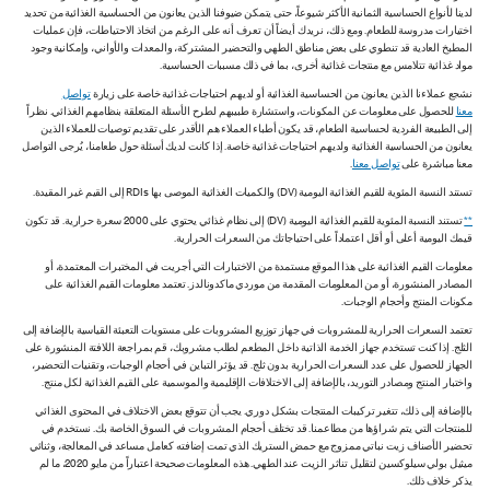
لدينا لأنواع الحساسية الثمانية الأكثر شيوعاً، حتى يتمكن ضيوفنا الذين يعانون من الحساسية الغذائية من تحديد
اختيارات مدروسة للطعام. ومع ذلك، نريدك أيضاً أن تعرف أنه على الرغم من اتخاذ الاحتياطات، فإن عمليات
المطبخ العادية قد تنطوي على بعض مناطق الطهي والتحضير المشتركة، والمعدات والأواني، وإمكانية وجود
مواد غذائية تتلامس مع منتجات غذائية أخرى، بما في ذلك مسببات الحساسية.
نشجع عملاءنا الذين يعانون من الحساسية الغذائية أو لديهم احتياجات غذائية خاصة على زيارة
تواصل
معنا
للحصول على معلومات عن المكونات، واستشارة طبيبهم لطرح الأسئلة المتعلقة بنظامهم الغذائي. نظراً
إلى الطبيعة الفردية لحساسية الطعام، قد يكون أطباء العملاء هم الأقدر على تقديم توصيات للعملاء الذين
يعانون من الحساسية الغذائية ولديهم احتياجات غذائية خاصة. إذا كانت لديك أسئلة حول طعامنا، يُرجى التواصل
معنا مباشرة على
تواصل معنا
.
تستند النسبة المئوية للقيم الغذائية اليومية (DV) والكميات الغذائية الموصى بها RDIs إلى القيم غير المقيدة.
**
تستند النسبة المئوية للقيم الغذائية اليومية (DV) إلى نظام غذائي يحتوي على 2000 سعرة حرارية. قد تكون
قيمك اليومية أعلى أو أقل اعتماداً على احتياجاتك من السعرات الحرارية.
معلومات القيم الغذائية على هذا الموقع مستمدة من الاختبارات التي أجريت في المختبرات المعتمدة، أو
المصادر المنشورة، أو من المعلومات المقدمة من موردي ماكدونالدز. تعتمد معلومات القيم الغذائية على
مكونات المنتج وأحجام الوجبات.
تعتمد السعرات الحرارية للمشروبات في جهاز توزيع المشروبات على مستويات التعبئة القياسية بالإضافة إلى
الثلج. إذا كنت تستخدم جهاز الخدمة الذاتية داخل المطعم لطلب مشروبك، قم بمراجعة اللافتة المنشورة على
الجهاز للحصول على عدد السعرات الحرارية بدون ثلج. قد يؤثر التباين في أحجام الوجبات، وتقنيات التحضير،
واختبار المنتج ومصادر التوريد، بالإضافة إلى الاختلافات الإقليمية والموسمية على القيم الغذائية لكل منتج.
بالإضافة إلى ذلك، تتغير تركيبات المنتجات بشكل دوري. يجب أن تتوقع بعض الاختلاف في المحتوى الغذائي
للمنتجات التي يتم شراؤها من مطاعمنا. قد تختلف أحجام المشروبات في السوق الخاصة بك. نستخدم في
تحضير الأصناف زيت نباتي ممزوج مع حمض الستريك الذي تمت إضافته كعامل مساعد في المعالجة، وثنائي
ميثيل بولي سيلوكسين لتقليل تناثر الزيت عند الطهي. هذه المعلومات صحيحة اعتباراً من مايو 2020، ما لم
يذكر خلاف ذلك.