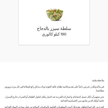
سلطة سيزر بالدجاج
190 كيلو سعرة حرارية
190 كيلو كالوري
ملاحظة هامة:
في ماكدونالدز، نحرص دائماً على تقديم قائمة طعام عالية الجودة وذات مذاق رائع لعملائنا في كل مرة يزورون
مطاعمنا.
نحن نتفهم أن لكل عميل احتياجاته واعتباراته الفردية عند اختيار مكان لتناول الطعام أو الشراب خارج المنزل،
خاصة أولئك الذين يعانون من الحساسية الغذائية.
كجزء من التزامنا اتجاهك، نقدم لك أحدث المعلومات الخاصة بالمكونات المتاحة من قبل مورّدي المواد الغذائية