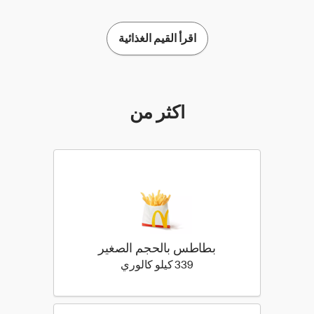
اقرأ القيم الغذائية
أكثر من
بطاطس بالحجم الصغير
339 كيلو سعرة حرارية
339 كيلو كالوري