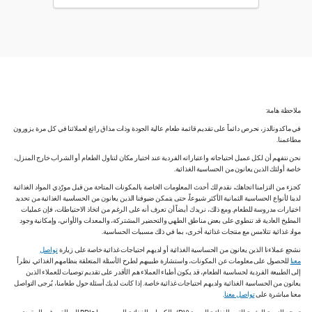
ملاحظة هامة:
في ماكدونالدز، نحرص دائماً على تقديم قائمة طعام عالية الجودة وذات مذاق رائع لعملائنا في كل مرة يزورون
مطاعمنا.
نحن نتفهم أن لكل عميل احتياجاته واعتباراته الفردية عند اختيار مكان لتناول الطعام أو الشراب خارج المنزل،
خاصة أولئك الذين يعانون من الحساسية الغذائية.
كجزء من التزامنا اتجاهك، نقدم لك أحدث المعلومات الخاصة بالمكونات المتاحة من قبل مورّدي المواد الغذائية
لدينا لأنواع الحساسية الثمانية الأكثر شيوعاً، حتى يتمكن ضيوفنا الذين يعانون من الحساسية الغذائية من تحديد
اختيارات مدروسة للطعام. ومع ذلك، نريدك أيضاً أن تعرف أنه على الرغم من اتخاذ الاحتياطات، فإن عمليات
المطبخ العادية قد تنطوي على بعض مناطق الطهي والتحضير المشتركة، والمعدات والأواني، وإمكانية وجود
مواد غذائية تتلامس مع منتجات غذائية أخرى، بما في ذلك مسببات الحساسية.
نشجع عملاءنا الذين يعانون من الحساسية الغذائية أو لديهم احتياجات غذائية خاصة على زيارة
تواصل
معنا
للحصول على معلومات عن المكونات، واستشارة طبيبهم لطرح الأسئلة المتعلقة بنظامهم الغذائي. نظراً
إلى الطبيعة الفردية لحساسية الطعام، قد يكون أطباء العملاء هم الأقدر على تقديم توصيات للعملاء الذين
يعانون من الحساسية الغذائية ولديهم احتياجات غذائية خاصة. إذا كانت لديك أسئلة حول طعامنا، يُرجى التواصل
معنا مباشرة على
تواصل معنا
.