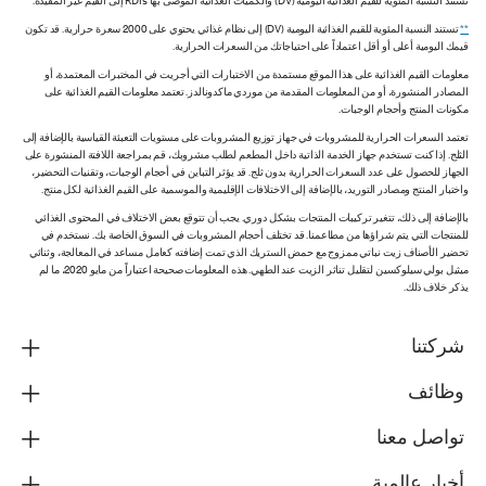
تستند النسبة المئوية للقيم الغذائية اليومية (DV) والكميات الغذائية الموصى بها RDIs إلى القيم غير المقيدة.
**
تستند النسبة المئوية للقيم الغذائية اليومية (DV) إلى نظام غذائي يحتوي على 2000 سعرة حرارية. قد تكون
قيمك اليومية أعلى أو أقل اعتماداً على احتياجاتك من السعرات الحرارية.
معلومات القيم الغذائية على هذا الموقع مستمدة من الاختبارات التي أجريت في المختبرات المعتمدة، أو
المصادر المنشورة، أو من المعلومات المقدمة من موردي ماكدونالدز. تعتمد معلومات القيم الغذائية على
مكونات المنتج وأحجام الوجبات.
تعتمد السعرات الحرارية للمشروبات في جهاز توزيع المشروبات على مستويات التعبئة القياسية بالإضافة إلى
الثلج. إذا كنت تستخدم جهاز الخدمة الذاتية داخل المطعم لطلب مشروبك، قم بمراجعة اللافتة المنشورة على
الجهاز للحصول على عدد السعرات الحرارية بدون ثلج. قد يؤثر التباين في أحجام الوجبات، وتقنيات التحضير،
واختبار المنتج ومصادر التوريد، بالإضافة إلى الاختلافات الإقليمية والموسمية على القيم الغذائية لكل منتج.
بالإضافة إلى ذلك، تتغير تركيبات المنتجات بشكل دوري. يجب أن تتوقع بعض الاختلاف في المحتوى الغذائي
للمنتجات التي يتم شراؤها من مطاعمنا. قد تختلف أحجام المشروبات في السوق الخاصة بك. نستخدم في
تحضير الأصناف زيت نباتي ممزوج مع حمض الستريك الذي تمت إضافته كعامل مساعد في المعالجة، وثنائي
ميثيل بولي سيلوكسين لتقليل تناثر الزيت عند الطهي. هذه المعلومات صحيحة اعتباراً من مايو 2020، ما لم
يذكر خلاف ذلك.
شركتنا
وظائف
تواصل معنا
أخبار عالمية