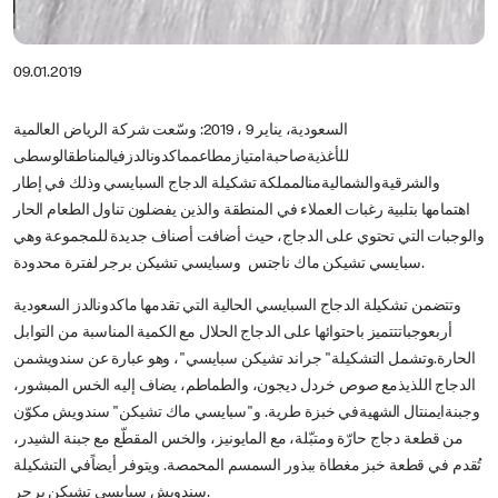
09.01.2019
السعودية، يناير 9 ، 2019: وسّعت شركة الرياض العالمية
للأغذيةصاحبةامتيازمطاعمماكدونالدزفيالمناطقالوسطى
والشرقيةوالشماليةمنالمملكة تشكيلة الدجاج السبايسي وذلك في إطار
اهتمامها بتلبية رغبات العملاء في المنطقة والذين يفضلون تناول الطعام الحار
والوجبات التي تحتوي على الدجاج، حيث أضافت أصناف جديدة للمجموعة وهي
سبايسي تشيكن ماك ناجتس وسبايسي تشيكن برجر لفترة محدودة.
وتتضمن تشكيلة الدجاج السبايسي الحالية التي تقدمها ماكدونالدز السعودية
أربعوجباتتتميز باحتوائها على الدجاج الحلال مع الكمية المناسبة من التوابل
الحارة.وتشمل التشكيلة" جراند تشيكن سبايسي"، وهو عبارة عن سندويشمن
الدجاج اللذيذمع صوص خردل ديجون، والطماطم، يضاف إليه الخس المبشور،
وجبنةايمنتال الشهيةفي خبزة طرية. و"سبايسي ماك تشيكن" سندويش مكوّن
من قطعة دجاج حارّة ومتبّلة، مع المايونيز، والخس المقطّع مع جبنة الشيدر،
تُقدم في قطعة خبز مغطاة ببذور السمسم المحمصة. ويتوفر أيضاًفي التشكيلة
سندويش سبايسي تشيكن برجر.