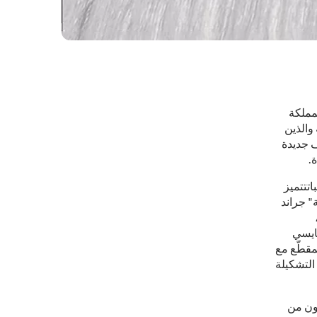
مملكة
والذين
ف جديدة
.
اتتتميز
" جراند
ايسي
مقطّع مع
التشكيلة
ون من