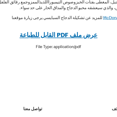
تبل، المغطى بفتات الخبزوصوص التيمبورااللذيذالممزوجمع رقائق الفلفل
، والذي سيعشقه محبو الدجاج والمذاق الحار على حد سواء.
McDon
للمزيد عن تشكيلة الدجاج السبايسي يرجى زيارة موقعنا
عرض ملف PDF القابل للطباعة
File Type: application/pdf
ئف
تواصل معنا