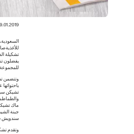
9.01.2019
للأغذيةصا
تشكيلة الد
يفضلون تن
للمجموعة 
وتتضمن تشك
باحتوائها 
تشيكن سبا
والطماطم،
ماك تشيكن
جبنة الشي
سندويش س
وتقدم تشك