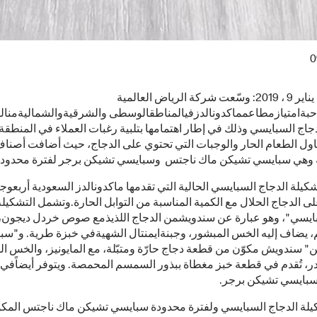
0
السعودية، يناير 9 ، 2019: وسّعت شركة الرياض العالمية
حبةامتيازمطاعمماكدونالدزفيالمناطقالوسطى والشرقيةوالشماليةمنال
جاج السبايسي وذلك في إطار اهتمامها بتلبية رغبات العملاء في المنطقة 
اول الطعام الحار والوجبات التي تحتوي على الدجاج، حيث أضافت أصنا
وهي سبايسي تشيكن ماك ناجتس وسبايسي تشيكن برجر لفترة محدودة
يلة الدجاج السبايسي الحالية التي تقدمها ماكدونالدز السعودية أربعوجب
على الدجاج الحلال مع الكمية المناسبة من التوابل الحارة.وتشمل التشكيلة
يسي"، وهو عبارة عن سندويشمن الدجاج اللذيذمع صوص خردل ديجون،
 يضاف إليه الخس المبشور، وجبنةايمنتال الشهيةفي خبزة طرية. و"سب
" سندويش مكوّن من قطعة دجاج حارّة ومتبّلة، مع المايونيز، والخس ال
در، تُقدم في قطعة خبز مغطاة ببذور السمسم المحمصة. ويتوفر أيضاًفي 
بايسي تشيكن برجر.
يلة الدجاج السبايسي ولفترة محدودة سبايسي تشيكن ماك ناجتس المك