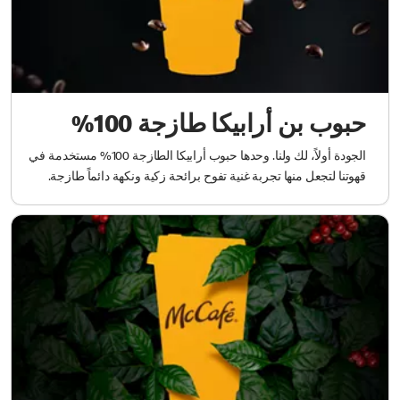
حبوب بن أرابيكا طازجة 100%
الجودة أولاً، لك ولنا. وحدها حبوب أرابيكا الطازجة 100% مستخدمة في
قهوتنا لتجعل منها تجربة غنية تفوح برائحة زكية ونكهة دائماً طازجة.