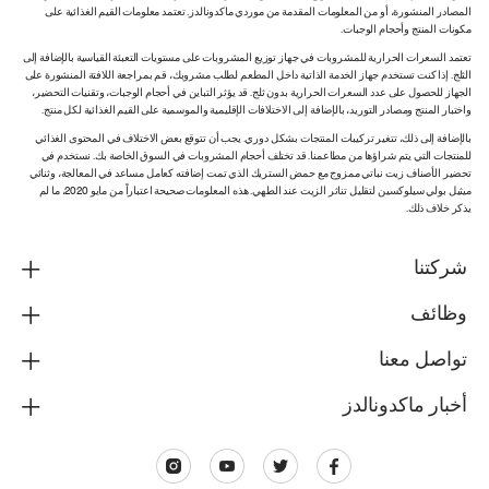
المصادر المنشورة، أو من المعلومات المقدمة من موردي ماكدونالدز. تعتمد معلومات القيم الغذائية على
مكونات المنتج وأحجام الوجبات.
تعتمد السعرات الحرارية للمشروبات في جهاز توزيع المشروبات على مستويات التعبئة القياسية بالإضافة إلى
الثلج. إذا كنت تستخدم جهاز الخدمة الذاتية داخل المطعم لطلب مشروبك، قم بمراجعة اللافتة المنشورة على
الجهاز للحصول على عدد السعرات الحرارية بدون ثلج. قد يؤثر التباين في أحجام الوجبات، وتقنيات التحضير،
واختبار المنتج ومصادر التوريد، بالإضافة إلى الاختلافات الإقليمية والموسمية على القيم الغذائية لكل منتج.
بالإضافة إلى ذلك، تتغير تركيبات المنتجات بشكل دوري. يجب أن تتوقع بعض الاختلاف في المحتوى الغذائي
للمنتجات التي يتم شراؤها من مطاعمنا. قد تختلف أحجام المشروبات في السوق الخاصة بك. نستخدم في
تحضير الأصناف زيت نباتي ممزوج مع حمض الستريك الذي تمت إضافته كعامل مساعد في المعالجة، وثنائي
ميثيل بولي سيلوكسين لتقليل تناثر الزيت عند الطهي. هذه المعلومات صحيحة اعتباراً من مايو 2020، ما لم
يذكر خلاف ذلك.
شركتنا
وظائف
تواصل معنا
أخبار ماكدونالدز