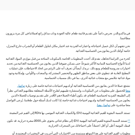
في ماكدونالدز، نحرص دائماً على تقديم قائمة طعام عالية الجودة وذات مذاق رائع لعملائنا في كل مرة يزورون
مطاعمنا.
نحن نتفهم أن لكل عميل احتياجاته واعتباراته الفردية عند اختيار مكان لتناول الطعام أو الشراب خارج المنزل،
خاصة أولئك الذين يعانون من الحساسية الغذائية.
كجزء من التزامنا اتجاهك، نقدم لك أحدث المعلومات الخاصة بالمكونات المتاحة من قبل مورّدي المواد الغذائية
لدينا لأنواع الحساسية الثمانية الأكثر شيوعاً، حتى يتمكن ضيوفنا الذين يعانون من الحساسية الغذائية من تحديد
اختيارات مدروسة للطعام. ومع ذلك، نريدك أيضاً أن تعرف أنه على الرغم من اتخاذ الاحتياطات، فإن عمليات
المطبخ العادية قد تنطوي على بعض مناطق الطهي والتحضير المشتركة، والمعدات والأواني، وإمكانية وجود
مواد غذائية تتلامس مع منتجات غذائية أخرى، بما في ذلك مسببات الحساسية.
نشجع عملاءنا الذين يعانون من الحساسية الغذائية أو لديهم احتياجات غذائية خاصة على زيارة
تواصل
معنا
للحصول على معلومات عن المكونات، واستشارة طبيبهم لطرح الأسئلة المتعلقة بنظامهم الغذائي. نظراً
إلى الطبيعة الفردية لحساسية الطعام، قد يكون أطباء العملاء هم الأقدر على تقديم توصيات للعملاء الذين
يعانون من الحساسية الغذائية ولديهم احتياجات غذائية خاصة. إذا كانت لديك أسئلة حول طعامنا، يُرجى التواصل
معنا مباشرة على
تواصل معنا
.
تستند النسبة المئوية للقيم الغذائية اليومية (DV) والكميات الغذائية الموصى بها RDIs إلى القيم غير المقيدة.
**
تستند النسبة المئوية للقيم الغذائية اليومية (DV) إلى نظام غذائي يحتوي على 2000 سعرة حرارية. قد تكون
قيمك اليومية أعلى أو أقل اعتماداً على احتياجاتك من السعرات الحرارية.
معلومات القيم الغذائية على هذا الموقع مستمدة من الاختبارات التي أجريت في المختبرات المعتمدة، أو