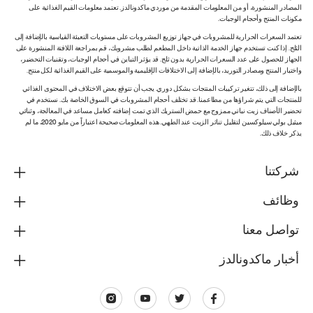
المصادر المنشورة، أو من المعلومات المقدمة من موردي ماكدونالدز. تعتمد معلومات القيم الغذائية على
مكونات المنتج وأحجام الوجبات.
تعتمد السعرات الحرارية للمشروبات في جهاز توزيع المشروبات على مستويات التعبئة القياسية بالإضافة إلى
الثلج. إذا كنت تستخدم جهاز الخدمة الذاتية داخل المطعم لطلب مشروبك، قم بمراجعة اللافتة المنشورة على
الجهاز للحصول على عدد السعرات الحرارية بدون ثلج. قد يؤثر التباين في أحجام الوجبات، وتقنيات التحضير،
واختبار المنتج ومصادر التوريد، بالإضافة إلى الاختلافات الإقليمية والموسمية على القيم الغذائية لكل منتج.
بالإضافة إلى ذلك، تتغير تركيبات المنتجات بشكل دوري. يجب أن تتوقع بعض الاختلاف في المحتوى الغذائي
للمنتجات التي يتم شراؤها من مطاعمنا. قد تختلف أحجام المشروبات في السوق الخاصة بك. نستخدم في
تحضير الأصناف زيت نباتي ممزوج مع حمض الستريك الذي تمت إضافته كعامل مساعد في المعالجة، وثنائي
ميثيل بولي سيلوكسين لتقليل تناثر الزيت عند الطهي. هذه المعلومات صحيحة اعتباراً من مايو 2020، ما لم
يذكر خلاف ذلك.
شركتنا
وظائف
تواصل معنا
أخبار ماكدونالدز