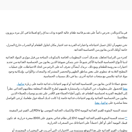
في ماكدونالدز، نحرص دائماً على تقديم قائمة طعام عالية الجودة وذات مذاق رائع لعملائنا في كل مرة يزورون
مطاعمنا.
نحن نتفهم أن لكل عميل احتياجاته واعتباراته الفردية عند اختيار مكان لتناول الطعام أو الشراب خارج المنزل،
خاصة أولئك الذين يعانون من الحساسية الغذائية.
كجزء من التزامنا اتجاهك، نقدم لك أحدث المعلومات الخاصة بالمكونات المتاحة من قبل مورّدي المواد الغذائية
لدينا لأنواع الحساسية الثمانية الأكثر شيوعاً، حتى يتمكن ضيوفنا الذين يعانون من الحساسية الغذائية من تحديد
اختيارات مدروسة للطعام. ومع ذلك، نريدك أيضاً أن تعرف أنه على الرغم من اتخاذ الاحتياطات، فإن عمليات
المطبخ العادية قد تنطوي على بعض مناطق الطهي والتحضير المشتركة، والمعدات والأواني، وإمكانية وجود
مواد غذائية تتلامس مع منتجات غذائية أخرى، بما في ذلك مسببات الحساسية.
نشجع عملاءنا الذين يعانون من الحساسية الغذائية أو لديهم احتياجات غذائية خاصة على زيارة
تواصل
معنا
للحصول على معلومات عن المكونات، واستشارة طبيبهم لطرح الأسئلة المتعلقة بنظامهم الغذائي. نظراً
إلى الطبيعة الفردية لحساسية الطعام، قد يكون أطباء العملاء هم الأقدر على تقديم توصيات للعملاء الذين
يعانون من الحساسية الغذائية ولديهم احتياجات غذائية خاصة. إذا كانت لديك أسئلة حول طعامنا، يُرجى التواصل
معنا مباشرة على
تواصل معنا
.
تستند النسبة المئوية للقيم الغذائية اليومية (DV) والكميات الغذائية الموصى بها RDIs إلى القيم غير المقيدة.
**
تستند النسبة المئوية للقيم الغذائية اليومية (DV) إلى نظام غذائي يحتوي على 2000 سعرة حرارية. قد تكون
قيمك اليومية أعلى أو أقل اعتماداً على احتياجاتك من السعرات الحرارية.
معلومات القيم الغذائية على هذا الموقع مستمدة من الاختبارات التي أجريت في المختبرات المعتمدة، أو