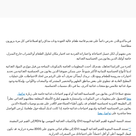
في ماكدونالدز، نحرص دائماً على تقديم قائمة طعام عالية الجودة وذات مذاق رائع لعملائنا في كل مرة يزورون
مطاعمنا.
نحن نتفهم أن لكل عميل احتياجاته واعتباراته الفردية عند اختيار مكان لتناول الطعام أو الشراب خارج المنزل،
خاصة أولئك الذين يعانون من الحساسية الغذائية.
كجزء من التزامنا اتجاهك، نقدم لك أحدث المعلومات الخاصة بالمكونات المتاحة من قبل مورّدي المواد الغذائية
لدينا لأنواع الحساسية الثمانية الأكثر شيوعاً، حتى يتمكن ضيوفنا الذين يعانون من الحساسية الغذائية من تحديد
اختيارات مدروسة للطعام. ومع ذلك، نريدك أيضاً أن تعرف أنه على الرغم من اتخاذ الاحتياطات، فإن عمليات
المطبخ العادية قد تنطوي على بعض مناطق الطهي والتحضير المشتركة، والمعدات والأواني، وإمكانية وجود
مواد غذائية تتلامس مع منتجات غذائية أخرى، بما في ذلك مسببات الحساسية.
نشجع عملاءنا الذين يعانون من الحساسية الغذائية أو لديهم احتياجات غذائية خاصة على زيارة
تواصل
معنا
للحصول على معلومات عن المكونات، واستشارة طبيبهم لطرح الأسئلة المتعلقة بنظامهم الغذائي. نظراً
إلى الطبيعة الفردية لحساسية الطعام، قد يكون أطباء العملاء هم الأقدر على تقديم توصيات للعملاء الذين
يعانون من الحساسية الغذائية ولديهم احتياجات غذائية خاصة. إذا كانت لديك أسئلة حول طعامنا، يُرجى التواصل
معنا مباشرة على
تواصل معنا
.
تستند النسبة المئوية للقيم الغذائية اليومية (DV) والكميات الغذائية الموصى بها RDIs إلى القيم غير المقيدة.
**
تستند النسبة المئوية للقيم الغذائية اليومية (DV) إلى نظام غذائي يحتوي على 2000 سعرة حرارية. قد تكون
قيمك اليومية أعلى أو أقل اعتماداً على احتياجاتك من السعرات الحرارية.