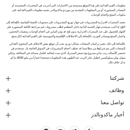
معلومات القيم الغذائية على هذا الموقع مستمدة من الاختبارات التي أجريت في المختبرات المعتمدة، أو
المصادر المنشورة، أو من المعلومات المقدمة من موردي ماكدونالدز. تعتمد معلومات القيم الغذائية على
مكونات المنتج وأحجام الوجبات.
تعتمد السعرات الحرارية للمشروبات في جهاز توزيع المشروبات على مستويات التعبئة القياسية بالإضافة إلى
الثلج. إذا كنت تستخدم جهاز الخدمة الذاتية داخل المطعم لطلب مشروبك، قم بمراجعة اللافتة المنشورة على
الجهاز للحصول على عدد السعرات الحرارية بدون ثلج. قد يؤثر التباين في أحجام الوجبات، وتقنيات التحضير،
واختبار المنتج ومصادر التوريد، بالإضافة إلى الاختلافات الإقليمية والموسمية على القيم الغذائية لكل منتج.
بالإضافة إلى ذلك، تتغير تركيبات المنتجات بشكل دوري. يجب أن تتوقع بعض الاختلاف في المحتوى الغذائي
للمنتجات التي يتم شراؤها من مطاعمنا. قد تختلف أحجام المشروبات في السوق الخاصة بك. نستخدم في
تحضير الأصناف زيت نباتي ممزوج مع حمض الستريك الذي تمت إضافته كعامل مساعد في المعالجة، وثنائي
ميثيل بولي سيلوكسين لتقليل تناثر الزيت عند الطهي. هذه المعلومات صحيحة اعتباراً من مايو 2020، ما لم
يذكر خلاف ذلك.
شركتنا
وظائف
تواصل معنا
أخبار ماكدونالدز