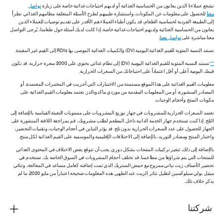
نشجع عملاءنا الذين يعانون من الحساسية الغذائية أو لديهم احتياجات غذائية خاصة على زيارة
تواصل
معنا
للحصول على معلومات عن المكونات، واستشارة طبيبهم لطرح الأسئلة المتعلقة بنظامهم الغذائي. نظراً
إلى الطبيعة الفردية لحساسية الطعام، قد يكون أطباء العملاء هم الأقدر على تقديم توصيات للعملاء الذين
يعانون من الحساسية الغذائية ولديهم احتياجات غذائية خاصة. إذا كانت لديك أسئلة حول طعامنا، يُرجى التواصل
معنا مباشرة على
تواصل معنا
.
تستند النسبة المئوية للقيم الغذائية اليومية (DV) والكميات الغذائية الموصى بها RDIs إلى القيم غير المقيدة.
**
تستند النسبة المئوية للقيم الغذائية اليومية (DV) إلى نظام غذائي يحتوي على 2000 سعرة حرارية. قد تكون
قيمك اليومية أعلى أو أقل اعتماداً على احتياجاتك من السعرات الحرارية.
معلومات القيم الغذائية على هذا الموقع مستمدة من الاختبارات التي أجريت في المختبرات المعتمدة، أو
المصادر المنشورة، أو من المعلومات المقدمة من موردي ماكدونالدز. تعتمد معلومات القيم الغذائية على
مكونات المنتج وأحجام الوجبات.
تعتمد السعرات الحرارية للمشروبات في جهاز توزيع المشروبات على مستويات التعبئة القياسية بالإضافة إلى
الثلج. إذا كنت تستخدم جهاز الخدمة الذاتية داخل المطعم لطلب مشروبك، قم بمراجعة اللافتة المنشورة على
الجهاز للحصول على عدد السعرات الحرارية بدون ثلج. قد يؤثر التباين في أحجام الوجبات، وتقنيات التحضير،
واختبار المنتج ومصادر التوريد، بالإضافة إلى الاختلافات الإقليمية والموسمية على القيم الغذائية لكل منتج.
بالإضافة إلى ذلك، تتغير تركيبات المنتجات بشكل دوري. يجب أن تتوقع بعض الاختلاف في المحتوى الغذائي
للمنتجات التي يتم شراؤها من مطاعمنا. قد تختلف أحجام المشروبات في السوق الخاصة بك. نستخدم في
تحضير الأصناف زيت نباتي ممزوج مع حمض الستريك الذي تمت إضافته كعامل مساعد في المعالجة، وثنائي
ميثيل بولي سيلوكسين لتقليل تناثر الزيت عند الطهي. هذه المعلومات صحيحة اعتباراً من مايو 2020، ما لم
يذكر خلاف ذلك.
شركتنا