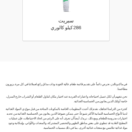
سبريت
286 كيلو سعرة حرارية
286 كيلو كالوري
في ماكدونالدز، نحرص دائماً على تقديم قائمة طعام عالية الجودة وذات مذاق رائع لعملائنا في كل مرة يزورون
مطاعمنا.
نحن نتفهم أن لكل عميل احتياجاته واعتباراته الفردية عند اختيار مكان لتناول الطعام أو الشراب خارج المنزل،
خاصة أولئك الذين يعانون من الحساسية الغذائية.
كجزء من التزامنا اتجاهك، نقدم لك أحدث المعلومات الخاصة بالمكونات المتاحة من قبل مورّدي المواد الغذائية
لدينا لأنواع الحساسية الثمانية الأكثر شيوعاً، حتى يتمكن ضيوفنا الذين يعانون من الحساسية الغذائية من تحديد
اختيارات مدروسة للطعام. ومع ذلك، نريدك أيضاً أن تعرف أنه على الرغم من اتخاذ الاحتياطات، فإن عمليات
المطبخ العادية قد تنطوي على بعض مناطق الطهي والتحضير المشتركة، والمعدات والأواني، وإمكانية وجود
مواد غذائية تتلامس مع منتجات غذائية أخرى، بما في ذلك مسببات الحساسية.