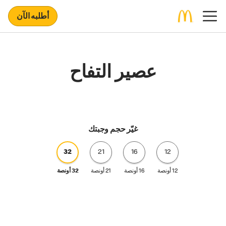
أطلبه الآن
عصير التفاح
غيّر حجم وجبتك
32
21
16
12
12 أونصة
16 أونصة
21 أونصة
32 أونصة