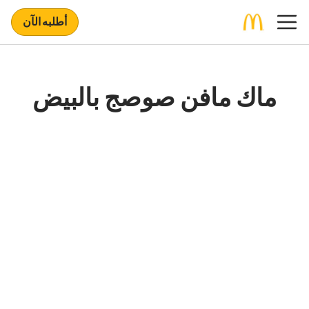
أطلبه الآن
ماك مافن صوصج بالبيض