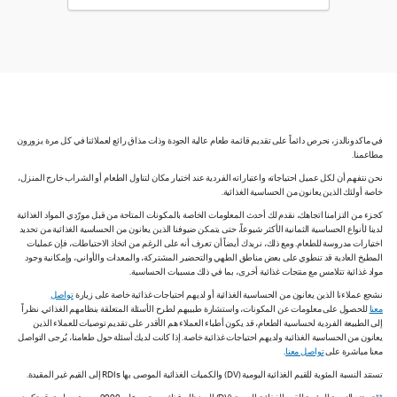
في ماكدونالدز، نحرص دائماً على تقديم قائمة طعام عالية الجودة وذات مذاق رائع لعملائنا في كل مرة يزورون
مطاعمنا.
نحن نتفهم أن لكل عميل احتياجاته واعتباراته الفردية عند اختيار مكان لتناول الطعام أو الشراب خارج المنزل،
خاصة أولئك الذين يعانون من الحساسية الغذائية.
كجزء من التزامنا اتجاهك، نقدم لك أحدث المعلومات الخاصة بالمكونات المتاحة من قبل مورّدي المواد الغذائية
لدينا لأنواع الحساسية الثمانية الأكثر شيوعاً، حتى يتمكن ضيوفنا الذين يعانون من الحساسية الغذائية من تحديد
اختيارات مدروسة للطعام. ومع ذلك، نريدك أيضاً أن تعرف أنه على الرغم من اتخاذ الاحتياطات، فإن عمليات
المطبخ العادية قد تنطوي على بعض مناطق الطهي والتحضير المشتركة، والمعدات والأواني، وإمكانية وجود
مواد غذائية تتلامس مع منتجات غذائية أخرى، بما في ذلك مسببات الحساسية.
نشجع عملاءنا الذين يعانون من الحساسية الغذائية أو لديهم احتياجات غذائية خاصة على زيارة
تواصل
معنا
للحصول على معلومات عن المكونات، واستشارة طبيبهم لطرح الأسئلة المتعلقة بنظامهم الغذائي. نظراً
إلى الطبيعة الفردية لحساسية الطعام، قد يكون أطباء العملاء هم الأقدر على تقديم توصيات للعملاء الذين
يعانون من الحساسية الغذائية ولديهم احتياجات غذائية خاصة. إذا كانت لديك أسئلة حول طعامنا، يُرجى التواصل
معنا مباشرة على
تواصل معنا
.
تستند النسبة المئوية للقيم الغذائية اليومية (DV) والكميات الغذائية الموصى بها RDIs إلى القيم غير المقيدة.