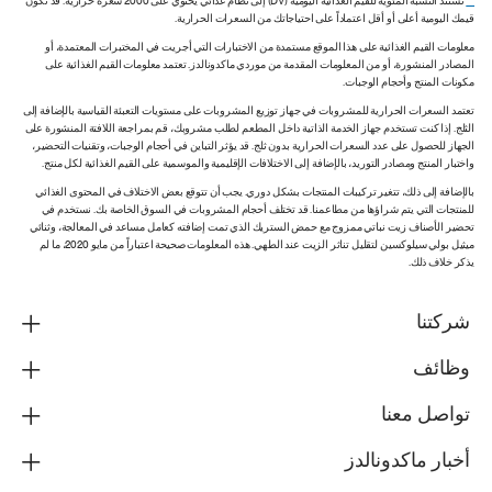
**
تستند النسبة المئوية للقيم الغذائية اليومية (DV) إلى نظام غذائي يحتوي على 2000 سعرة حرارية. قد تكون
قيمك اليومية أعلى أو أقل اعتماداً على احتياجاتك من السعرات الحرارية.
معلومات القيم الغذائية على هذا الموقع مستمدة من الاختبارات التي أجريت في المختبرات المعتمدة، أو
المصادر المنشورة، أو من المعلومات المقدمة من موردي ماكدونالدز. تعتمد معلومات القيم الغذائية على
مكونات المنتج وأحجام الوجبات.
تعتمد السعرات الحرارية للمشروبات في جهاز توزيع المشروبات على مستويات التعبئة القياسية بالإضافة إلى
الثلج. إذا كنت تستخدم جهاز الخدمة الذاتية داخل المطعم لطلب مشروبك، قم بمراجعة اللافتة المنشورة على
الجهاز للحصول على عدد السعرات الحرارية بدون ثلج. قد يؤثر التباين في أحجام الوجبات، وتقنيات التحضير،
واختبار المنتج ومصادر التوريد، بالإضافة إلى الاختلافات الإقليمية والموسمية على القيم الغذائية لكل منتج.
بالإضافة إلى ذلك، تتغير تركيبات المنتجات بشكل دوري. يجب أن تتوقع بعض الاختلاف في المحتوى الغذائي
للمنتجات التي يتم شراؤها من مطاعمنا. قد تختلف أحجام المشروبات في السوق الخاصة بك. نستخدم في
تحضير الأصناف زيت نباتي ممزوج مع حمض الستريك الذي تمت إضافته كعامل مساعد في المعالجة، وثنائي
ميثيل بولي سيلوكسين لتقليل تناثر الزيت عند الطهي. هذه المعلومات صحيحة اعتباراً من مايو 2020، ما لم
يذكر خلاف ذلك.
شركتنا
وظائف
تواصل معنا
أخبار ماكدونالدز