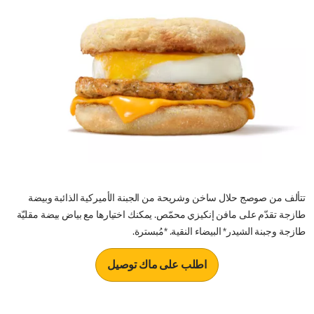
تتألف من صوصج حلال ساخن وشريحة من الجبنة الأميركية الذائبة وبيضة
طازجة تقدّم على مافن إنكيزي محمّص. يمكنك اختيارها مع بياض بيضة مقليّة
طازجة وجبنة الشيدر* البيضاء النقية. *مُبسترة.
اطلب على ماك توصيل