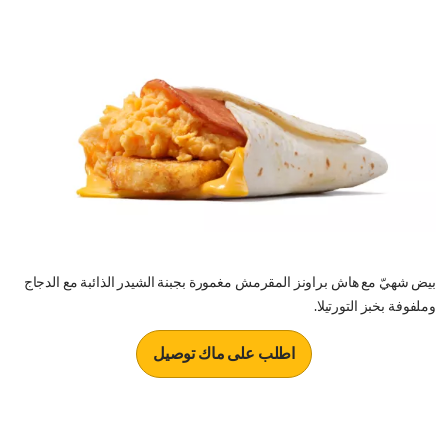
بيض شهيّ مع هاش براونز المقرمش مغمورة بجبنة الشيدر الذائبة مع الدجاج
وملفوفة بخبز التورتيلا.
اطلب على ماك توصيل