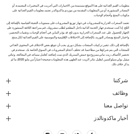
معلومات القيم الغذائية على هذا الموقع مستمدة من الاختبارات التي أجريت في المختبرات المعتمدة، أو
المصادر المنشورة، أو من المعلومات المقدمة من موردي ماكدونالدز. تعتمد معلومات القيم الغذائية على
مكونات المنتج وأحجام الوجبات.
تعتمد السعرات الحرارية للمشروبات في جهاز توزيع المشروبات على مستويات التعبئة القياسية بالإضافة إلى
الثلج. إذا كنت تستخدم جهاز الخدمة الذاتية داخل المطعم لطلب مشروبك، قم بمراجعة اللافتة المنشورة على
الجهاز للحصول على عدد السعرات الحرارية بدون ثلج. قد يؤثر التباين في أحجام الوجبات، وتقنيات التحضير،
واختبار المنتج ومصادر التوريد، بالإضافة إلى الاختلافات الإقليمية والموسمية على القيم الغذائية لكل منتج.
بالإضافة إلى ذلك، تتغير تركيبات المنتجات بشكل دوري. يجب أن تتوقع بعض الاختلاف في المحتوى الغذائي
للمنتجات التي يتم شراؤها من مطاعمنا. قد تختلف أحجام المشروبات في السوق الخاصة بك. نستخدم في
تحضير الأصناف زيت نباتي ممزوج مع حمض الستريك الذي تمت إضافته كعامل مساعد في المعالجة، وثنائي
ميثيل بولي سيلوكسين لتقليل تناثر الزيت عند الطهي. هذه المعلومات صحيحة اعتباراً من مايو 2020، ما لم
يذكر خلاف ذلك.
شركتنا
وظائف
تواصل معنا
أخبار ماكدونالدز