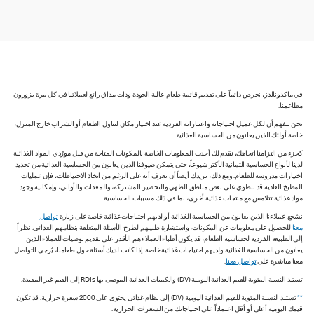
في ماكدونالدز، نحرص دائماً على تقديم قائمة طعام عالية الجودة وذات مذاق رائع لعملائنا في كل مرة يزورون
مطاعمنا.
نحن نتفهم أن لكل عميل احتياجاته واعتباراته الفردية عند اختيار مكان لتناول الطعام أو الشراب خارج المنزل،
خاصة أولئك الذين يعانون من الحساسية الغذائية.
كجزء من التزامنا اتجاهك، نقدم لك أحدث المعلومات الخاصة بالمكونات المتاحة من قبل مورّدي المواد الغذائية
لدينا لأنواع الحساسية الثمانية الأكثر شيوعاً، حتى يتمكن ضيوفنا الذين يعانون من الحساسية الغذائية من تحديد
اختيارات مدروسة للطعام. ومع ذلك، نريدك أيضاً أن تعرف أنه على الرغم من اتخاذ الاحتياطات، فإن عمليات
المطبخ العادية قد تنطوي على بعض مناطق الطهي والتحضير المشتركة، والمعدات والأواني، وإمكانية وجود
مواد غذائية تتلامس مع منتجات غذائية أخرى، بما في ذلك مسببات الحساسية.
نشجع عملاءنا الذين يعانون من الحساسية الغذائية أو لديهم احتياجات غذائية خاصة على زيارة
تواصل
معنا
للحصول على معلومات عن المكونات، واستشارة طبيبهم لطرح الأسئلة المتعلقة بنظامهم الغذائي. نظراً
إلى الطبيعة الفردية لحساسية الطعام، قد يكون أطباء العملاء هم الأقدر على تقديم توصيات للعملاء الذين
يعانون من الحساسية الغذائية ولديهم احتياجات غذائية خاصة. إذا كانت لديك أسئلة حول طعامنا، يُرجى التواصل
معنا مباشرة على
تواصل معنا
.
تستند النسبة المئوية للقيم الغذائية اليومية (DV) والكميات الغذائية الموصى بها RDIs إلى القيم غير المقيدة.
**
تستند النسبة المئوية للقيم الغذائية اليومية (DV) إلى نظام غذائي يحتوي على 2000 سعرة حرارية. قد تكون
قيمك اليومية أعلى أو أقل اعتماداً على احتياجاتك من السعرات الحرارية.