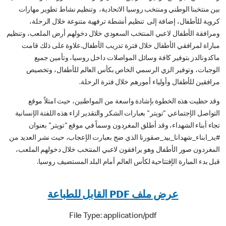
بين منتخبنا الوطني ومنتخب روسيا الاتحادية، وتنظيم نشاط تطوير مهارات
كروية للأطفال، إضافة إلى تنظيم أنشطة ترفهية متنوعة خلال الرحلة،
ومرافقة الأطفال لاعبي المنتخب السعودي خلال دخولهم أرض الملعب، وتنظيم
مباراة لمرافقي الأطفال خلال فترة تدريب الأطفال.علاوة على ذلك قامت
ماكدونالدز بتوفير كافة وسائل المواصلات داخل روسيا، وتأمين جميع
الوجبات، وتوفير الزي الرسمي الخاص بكأس العالم للأطفال، وتخصيص
مرافقين للأطفال وأولياء أمورهم خلال فترة الرحلة.
وقد حظيت هذه الخطوة بإشادة واسعة من المواطنين، حيث امتلاً موقع
التواصل الإجتماعي "تويتر" بعبارات الشكر والتقدير ازاء هذه اللفتة الإنسانية
تجاء أبناء الشهداء، وقد أطلق المغردون وسماً في موقع "تويتر" بعنوان
#يد_ابناء_شهدانا_بيد_صقورنا الذي ضج بعبارت الإعجاب، حيث نشر العديد من
المغردون صور الأطفال وهو يرافقون لاعبي المنتخب خلال دخولهم الملعب،
قبل بدء المبارة الإفتتاحية لكأس العالم أمام البلد المستضيف روسيا.
عرض ملف PDF القابل للطباعة
File Type: application/pdf