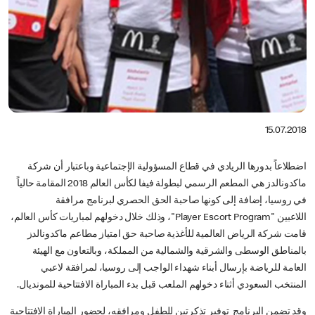
15.07.2018
اضطلاعاً بدورها الريادي في قطاع المسؤولية الإجتماعية وباعتبار أن شركة
ماكدونالدز هي المطعم الرسمي لبطولة فيفا لكأس العالم 2018 المقامة حالياً
في روسيا، إضافة إلى كونها صاحبة الحق الحصري لبرنامج مرافقة
اللاعبين "Player Escort Program"، وذلك خلال دخولهم لمباريات كأس العالم،
قامت شركة الرياض العالمية للأغذية صاحبة حق امتياز مطاعم ماكدونالدز
بالمناطق الوسطى والشرقية والشمالية من المملكة، وبالتعاون مع الهيئة
العامة للرياضة بإرسال أبناء شهداء الواجب إلى روسيا، لمرافقة لاعبي
المنتخب السعودي أثناء دخولهم الملعب قبل بدء المباراة الافتتاحية للمونديال.
وقد تضمن البرنامج توفير تذكرتين للطفل ومرافقه، لحضور المباراة الافتتاحية