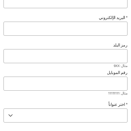
* البريد الإلكتروني
رمز البلد
مثال: 9XX
رقم الموبايل
مثال: 11111111
* اختر عنواناً