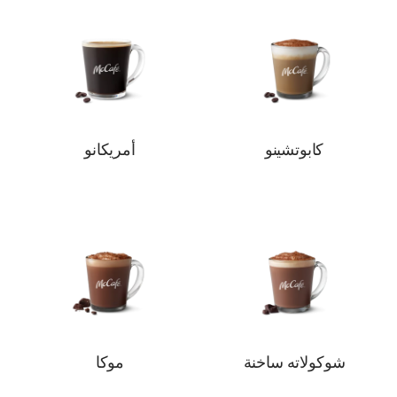
كابوتشينو
أمريكانو
شوكولاته ساخنة
موكا