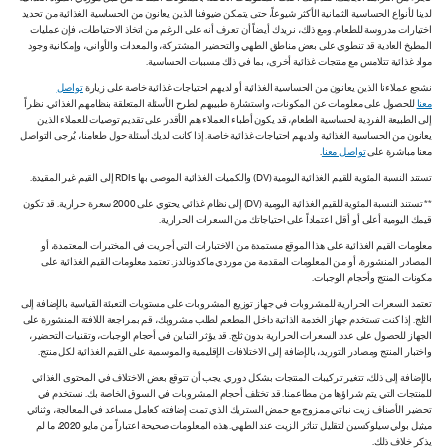
لدينا لأنواع الحساسية الثمانية الأكثر شيوعاً، حتى يتمكن ضيوفنا الذين يعانون من الحساسية الغذائية من تحديد
اختيارات مدروسة للطعام. ومع ذلك، نريدك أيضاً أن تعرف أنه على الرغم من اتخاذ الاحتياطات، فإن عمليات
المطبخ العادية قد تنطوي على بعض مناطق الطهي والتحضير المشتركة، والمعدات والأواني، وإمكانية وجود
مواد غذائية تتلامس مع منتجات غذائية أخرى، بما في ذلك مسببات الحساسية.
نشجع عملاءنا الذين يعانون من الحساسية الغذائية أو لديهم احتياجات غذائية خاصة على زيارة
تواصل
معنا
للحصول على معلومات عن المكونات، واستشارة طبيبهم لطرح الأسئلة المتعلقة بنظامهم الغذائي. نظراً
إلى الطبيعة الفردية لحساسية الطعام، قد يكون أطباء العملاء هم الأقدر على تقديم توصيات للعملاء الذين
يعانون من الحساسية الغذائية ولديهم احتياجات غذائية خاصة. إذا كانت لديك أسئلة حول طعامنا، يُرجى التواصل
معنا مباشرة على
تواصل معنا
.
تستند النسبة المئوية للقيم الغذائية اليومية (DV) والكميات الغذائية الموصى بها RDIs إلى القيم غير المقيدة.
** تستند النسبة المئوية للقيم الغذائية اليومية (DV) إلى نظام غذائي يحتوي على 2000 سعرة حرارية. قد تكون
قيمك اليومية أعلى أو أقل اعتماداً على احتياجاتك من السعرات الحرارية.
معلومات القيم الغذائية على هذا الموقع مستمدة من الاختبارات التي أجريت في المختبرات المعتمدة، أو
المصادر المنشورة، أو من المعلومات المقدمة من موردي ماكدونالدز. تعتمد معلومات القيم الغذائية على
مكونات المنتج وأحجام الوجبات.
تعتمد السعرات الحرارية للمشروبات في جهاز توزيع المشروبات على مستويات التعبئة القياسية بالإضافة إلى
الثلج. إذا كنت تستخدم جهاز الخدمة الذاتية داخل المطعم لطلب مشروبك، قم بمراجعة اللافتة المنشورة على
الجهاز للحصول على عدد السعرات الحرارية بدون ثلج. قد يؤثر التباين في أحجام الوجبات، وتقنيات التحضير،
واختبار المنتج ومصادر التوريد، بالإضافة إلى الاختلافات الإقليمية والموسمية على القيم الغذائية لكل منتج.
بالإضافة إلى ذلك، تتغير تركيبات المنتجات بشكل دوري. يجب أن تتوقع بعض الاختلاف في المحتوى الغذائي
للمنتجات التي يتم شراؤها من مطاعمنا. قد تختلف أحجام المشروبات في السوق الخاصة بك. نستخدم في
تحضير الأصناف زيت نباتي ممزوج مع حمض الستريك الذي تمت إضافته كعامل مساعد في المعالجة، وثنائي
ميثيل بولي سيلوكسين لتقليل تناثر الزيت عند الطهي. هذه المعلومات صحيحة اعتباراً من مايو 2020، ما لم
يذكر خلاف ذلك.