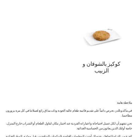
كوكيز بالشوفان و
الزبيب
ملاحظة هامة:
في ماكدونالدز، نحرص دائماً على تقديم قائمة طعام عالية الجودة وذات مذاق رائع لعملائنا في كل مرة يزورون
مطاعمنا.
نحن نتفهم أن لكل عميل احتياجاته واعتباراته الفردية عند اختيار مكان لتناول الطعام أو الشراب خارج المنزل،
خاصة أولئك الذين يعانون من الحساسية الغذائية.
كجزء من التزامنا اتجاهك، نقدم لك أحدث المعلومات الخاصة بالمكونات المتاحة من قبل مورّدي المواد الغذائية