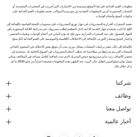
معلومات القيم الغذائية على هذا الموقع مستمدة من الاختبارات التي أجريت في المختبرات المعتمدة، أو
المصادر المنشورة، أو من المعلومات المقدمة من موردي ماكدونالدز. تعتمد معلومات القيم الغذائية على
مكونات المنتج وأحجام الوجبات.
تعتمد السعرات الحرارية للمشروبات في جهاز توزيع المشروبات على مستويات التعبئة القياسية بالإضافة إلى
الثلج. إذا كنت تستخدم جهاز الخدمة الذاتية داخل المطعم لطلب مشروبك، قم بمراجعة اللافتة المنشورة على
الجهاز للحصول على عدد السعرات الحرارية بدون ثلج. قد يؤثر التباين في أحجام الوجبات، وتقنيات التحضير،
واختبار المنتج ومصادر التوريد، بالإضافة إلى الاختلافات الإقليمية والموسمية على القيم الغذائية لكل منتج.
بالإضافة إلى ذلك، تتغير تركيبات المنتجات بشكل دوري. يجب أن تتوقع بعض الاختلاف في المحتوى الغذائي
للمنتجات التي يتم شراؤها من مطاعمنا. قد تختلف أحجام المشروبات في السوق الخاصة بك. نستخدم في
تحضير الأصناف زيت نباتي ممزوج مع حمض الستريك الذي تمت إضافته كعامل مساعد في المعالجة، وثنائي
ميثيل بولي سيلوكسين لتقليل تناثر الزيت عند الطهي. هذه المعلومات صحيحة اعتباراً من مايو 2020، ما لم
يذكر خلاف ذلك.
شركتنا
وظائف
تواصل معنا
أخبار عالمية