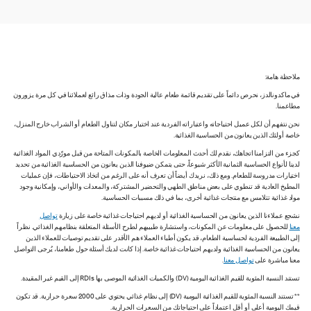
ملاحظة هامة:
في ماكدونالدز، نحرص دائماً على تقديم قائمة طعام عالية الجودة وذات مذاق رائع لعملائنا في كل مرة يزورون
مطاعمنا.
نحن نتفهم أن لكل عميل احتياجاته واعتباراته الفردية عند اختيار مكان لتناول الطعام أو الشراب خارج المنزل،
خاصة أولئك الذين يعانون من الحساسية الغذائية.
كجزء من التزامنا اتجاهك، نقدم لك أحدث المعلومات الخاصة بالمكونات المتاحة من قبل مورّدي المواد الغذائية
لدينا لأنواع الحساسية الثمانية الأكثر شيوعاً، حتى يتمكن ضيوفنا الذين يعانون من الحساسية الغذائية من تحديد
اختيارات مدروسة للطعام. ومع ذلك، نريدك أيضاً أن تعرف أنه على الرغم من اتخاذ الاحتياطات، فإن عمليات
المطبخ العادية قد تنطوي على بعض مناطق الطهي والتحضير المشتركة، والمعدات والأواني، وإمكانية وجود
مواد غذائية تتلامس مع منتجات غذائية أخرى، بما في ذلك مسببات الحساسية.
نشجع عملاءنا الذين يعانون من الحساسية الغذائية أو لديهم احتياجات غذائية خاصة على زيارة
تواصل
معنا
للحصول على معلومات عن المكونات، واستشارة طبيبهم لطرح الأسئلة المتعلقة بنظامهم الغذائي. نظراً
إلى الطبيعة الفردية لحساسية الطعام، قد يكون أطباء العملاء هم الأقدر على تقديم توصيات للعملاء الذين
يعانون من الحساسية الغذائية ولديهم احتياجات غذائية خاصة. إذا كانت لديك أسئلة حول طعامنا، يُرجى التواصل
معنا مباشرة على
تواصل معنا
.
تستند النسبة المئوية للقيم الغذائية اليومية (DV) والكميات الغذائية الموصى بها RDIs إلى القيم غير المقيدة.
** تستند النسبة المئوية للقيم الغذائية اليومية (DV) إلى نظام غذائي يحتوي على 2000 سعرة حرارية. قد تكون
قيمك اليومية أعلى أو أقل اعتماداً على احتياجاتك من السعرات الحرارية.