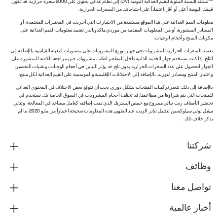
** تستند النسبة المئوية للقيم الغذائية اليومية (DV) إلى نظام غذائي يحتوي على 2000 سعرة حرارية. قد تكون
قيمك اليومية أعلى أو أقل اعتماداً على احتياجاتك من السعرات الحرارية.
معلومات القيم الغذائية على هذا الموقع مستمدة من الاختبارات التي أجريت في المختبرات المعتمدة، أو
المصادر المنشورة، أو من المعلومات المقدمة من موردي ماكدونالدز. تعتمد معلومات القيم الغذائية على
مكونات المنتج وأحجام الوجبات.
تعتمد السعرات الحرارية للمشروبات في جهاز توزيع المشروبات على مستويات التعبئة القياسية بالإضافة إلى
الثلج. إذا كنت تستخدم جهاز الخدمة الذاتية داخل المطعم لطلب مشروبك، قم بمراجعة اللافتة المنشورة على
الجهاز للحصول على عدد السعرات الحرارية بدون ثلج. قد يؤثر التباين في أحجام الوجبات، وتقنيات التحضير،
واختبار المنتج ومصادر التوريد، بالإضافة إلى الاختلافات الإقليمية والموسمية على القيم الغذائية لكل منتج.
بالإضافة إلى ذلك، تتغير تركيبات المنتجات بشكل دوري. يجب أن تتوقع بعض الاختلاف في المحتوى الغذائي
للمنتجات التي يتم شراؤها من مطاعمنا. قد تختلف أحجام المشروبات في السوق الخاصة بك. نستخدم في
تحضير الأصناف زيت نباتي ممزوج مع حمض الستريك الذي تمت إضافته كعامل مساعد في المعالجة، وثنائي
ميثيل بولي سيلوكسين لتقليل تناثر الزيت عند الطهي. هذه المعلومات صحيحة اعتباراً من مايو 2020، ما لم
يذكر خلاف ذلك.
شركتنا
وظائف
تواصل معنا
أخبار عالمية