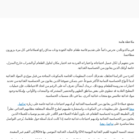
ملاحظة هامة:
في ماكدونالدز، نحرص دائماً على تقديم قائمة طعام عالية الجودة وذات مذاق رائع لعملائنا في كل مرة يزورون
مطاعمنا.
نحن نتفهم أن لكل عميل احتياجاته واعتباراته الفردية عند اختيار مكان لتناول الطعام أو الشراب خارج المنزل،
خاصة أولئك الذين يعانون من الحساسية الغذائية.
كجزء من التزامنا اتجاهك، نقدم لك أحدث المعلومات الخاصة بالمكونات المتاحة من قبل مورّدي المواد الغذائية
لدينا لأنواع الحساسية الثمانية الأكثر شيوعاً، حتى يتمكن ضيوفنا الذين يعانون من الحساسية الغذائية من تحديد
اختيارات مدروسة للطعام. ومع ذلك، نريدك أيضاً أن تعرف أنه على الرغم من اتخاذ الاحتياطات، فإن عمليات
المطبخ العادية قد تنطوي على بعض مناطق الطهي والتحضير المشتركة، والمعدات والأواني، وإمكانية وجود
مواد غذائية تتلامس مع منتجات غذائية أخرى، بما في ذلك مسببات الحساسية.
نشجع عملاءنا الذين يعانون من الحساسية الغذائية أو لديهم احتياجات غذائية خاصة على زيارة
تواصل
معنا
للحصول على معلومات عن المكونات، واستشارة طبيبهم لطرح الأسئلة المتعلقة بنظامهم الغذائي. نظراً
إلى الطبيعة الفردية لحساسية الطعام، قد يكون أطباء العملاء هم الأقدر على تقديم توصيات للعملاء الذين
يعانون من الحساسية الغذائية ولديهم احتياجات غذائية خاصة. إذا كانت لديك أسئلة حول طعامنا، يُرجى التواصل
معنا مباشرة على
تواصل معنا
.
تستند النسبة المئوية للقيم الغذائية اليومية (DV) والكميات الغذائية الموصى بها RDIs إلى القيم غير المقيدة.