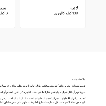
لاتيه
اسبر
139 كيلو سعرة حرارية
139 كيلو كالوري
6 كيلو كالوري
ملاحظة هامة:
في ماكدونالدز، نحرص دائماً على تقديم قائمة طعام عالية الجودة وذات مذاق رائع لعملائ
نحن نتفهم أن لكل عميل احتياجاته واعتباراته الفردية عند اختيار مكان لتناول الطعام أو ا
كجزء من التزامنا اتجاهك، نقدم لك أحدث المعلومات الخاصة بالمكونات المتاحة من قبل مورّ
الرغم من اتخاذ الاحتياطات، فإن عمليات المطبخ العادية قد تنطوي على بعض مناطق الطه