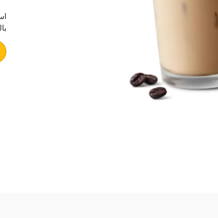
اس
با