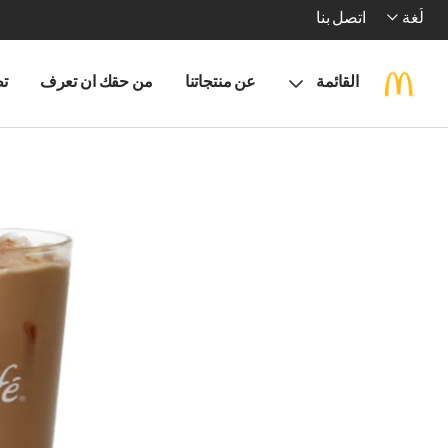
لُغة
اتصل بنا
القائمة
عن منتجاتنا
من حقك ان تعرف
تط