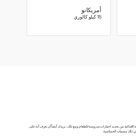
أمريكانو
15 كيلو سعرة حرارية
15 كيلو كالوري
ية الغذائية من تحديد اختيارات مدروسة للطعام. ومع ذلك، نريدك أيضاً أن تعرف أنه على
 في ذلك مسببات الحساسية.