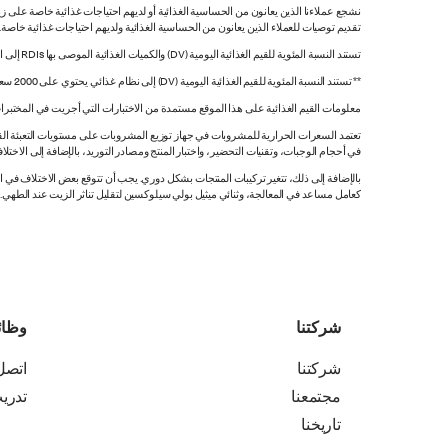
نشجع عملاءنا الذين يعانون من الحساسية الغذائية أو لديهم احتياجات غذائية خاصة على زي
تقديم توصيات للعملاء الذين يعانون من الحساسية الغذائية ولديهم احتياجات غذائية خاصة
تستند النسبة المئوية للقيم الغذائية اليومية (DV) والكميات الغذائية الموصى بها RDIs إلى القيم غير المقيدة.
** تستند النسبة المئوية للقيم الغذائية اليومية (DV) إلى نظام غذائي يحتوي على 2000 سعرة حرارية. قد تكون قيمك اليومية أعلى أو أقل اعتماداً على احتياجاتك من السعرات الحرارية.
معلومات القيم الغذائية على هذا الموقع مستمدة من الاختبارات التي أجريت في المختبرات
تعتمد السعرات الحرارية للمشروبات في جهاز توزيع المشروبات على مستويات التعبئة القي
في أحجام الوجبات، وتقنيات التحضير، واختبار المنتج ومصادر التوريد، بالإضافة إلى الاختلاف
بالإضافة إلى ذلك، تتغير تركيبات المنتجات بشكل دوري. يجب أن تتوقع بعض الاختلاف ف
كعامل مساعد في المعالجة، وثنائي ميثيل بولي سيلوكسين لتقليل تناثر الزيت عند الطهي. هذه المعلومات صحيح
شركتنا
وظا
شركتنا
اتصل 
مجتمعنا
تدري
تاريخنا