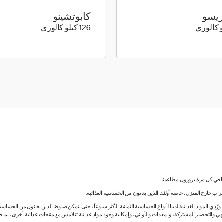
يسو
كابوتشينو
6 كيلو سعرة حرارية
126 كيلو سعرة حرارية
126 كيلو كالوري
نا في كل مرة يزورون مطاعمنا.
لشراب خارج المنزل، خاصة أولئك الذين يعانون من الحساسية الغذائية.
دي المواد الغذائية لدينا لأنواع الحساسية الثمانية الأكثر شيوعاً، حتى يتمكن ضيوفنا الذين يعانون من الحساس
ي والتحضير المشتركة، والمعدات والأواني، وإمكانية وجود مواد غذائية تتلامس مع منتجات غذائية أخرى، بما