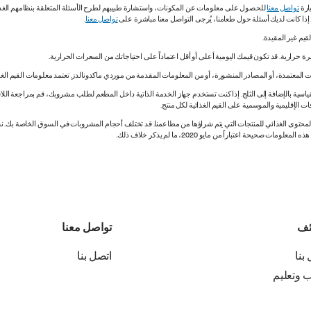
ارة
تواصل معنا
للحصول على معلومات عن المكونات، واستشارة طبيبهم لطرح الأسئلة المتعلقة بنظامهم الغذائي.
. إذا كانت لديك أسئلة حول طعامنا، يُرجى التواصل معنا مباشرة على
تواصل معنا
.
 المعتمدة، أو المصادر المنشورة، أو من المعلومات المقدمة من موردي ماكدونالدز. تعتمد معلومات القيم الغذ
اسية بالإضافة إلى الثلج. إذا كنت تستخدم جهاز الخدمة الذاتية داخل المطعم لطلب مشروبك، قم بمراجعة اللاف
ات الإقليمية والموسمية على القيم الغذائية لكل منتج.
ي المحتوى الغذائي للمنتجات التي يتم شراؤها من مطاعمنا. قد تختلف أحجام المشروبات في السوق الخاصة ب
ة اعتباراً من مايو 2020، ما لم يذكر خلاف ذلك.
ئف
تواصل معنا
بنا
اتصل بنا
ب وتعليم