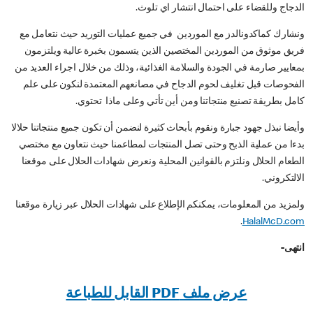
الدجاج وللقضاء على احتمال انتشار اي تلوث.
ونشارك كماكدونالدز مع الموردين في جميع عمليات التوريد حيث نتعامل مع
فريق موثوق من الموردين المختصين الذين يتسمون بخبرة عالية ويلتزمون
بمعايير صارمة في الجودة والسلامة الغذائية، وذلك من خلال اجراء العديد من
الفحوصات قبل تغليف لحوم الدجاح في مصانعهم المعتمدة لنكون على علم
كامل بطريقة تصنيع منتجاتنا ومن أين تأتي وعلى ماذا تحتوي.
وأيضا نبذل جهود جبارة ونقوم بأبحاث كثيرة لنضمن أن تكون جميع منتجاتنا حلالا
بدءا من عملية الذبح وحتى تصل المنتجات لمطاعمنا حيث نتعاون مع مختصي
الطعام الحلال ونلتزم بالقوانين المحلية ونعرض شهادات الحلال على موقعنا
الالتكروني.
ولمزيد من المعلومات، يمكنكم الإطلاع على شهادات الحلال عبر زيارة موقعنا
.
HalalMcD.com
انتهى-
عرض ملف PDF القابل للطباعة