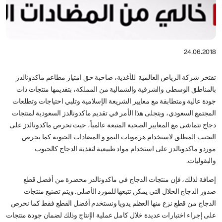
24.06.2018
تفتخر شركة الرياض العالمية للأغذية، صاحبة حق امتياز مطاعم ماكدونالدز
بالمناطق الوسطى والشرقية والشمالية من المملكة، بتقديمها منتجات ذات
جودة عالية ومتطابقة مع معايير الشريعة الإسلامية وتلبي احتياجات وتطلعات
المجتمع السعودي، ويتجلى هذا الأمر في تقديم ماكدونالدز السعودية لمنتجات
دجاج تتماشى مع المعايير الصحية المتبعة عالمياً، حيث تحرص ماكدونالدز على
التجنب المطلق لاستخدام هرمونات النمو و المضادات الحيوية كما يحرص
موردو ماكدونالدز على استخدام مواد طبيعية لتغذية الدجاج كالحبوب
والبقوليات.
إضافة لذلك، فإن منتجات الدجاج في ماكدونالدز محضرة من أفضل قطع
صدور الدجاج الحلال التي يمكن تتبعها للمورد الأصلي. ويتم تصنيع منتجات
الدجاج من قطع نزع منها العظم يدويا ونستخدم أفضل القطع فقط كما نحرص
على إجراء اختبارات عديدة خلال كامل عملية الإنتاج وذلك لضمان جودة منتجات