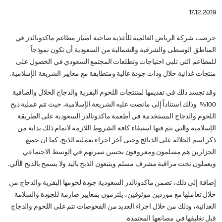
17.12.2019
حرصت شركة الرياض العالمية للأغذية صاحبة امتياز مطاعم ماكدونالدز في
المناطق الوسطى والشرقية والشمالية من السعودية أن تكون نموذجاً
للمطاعم التي تلبي احتياجات وتطلعات المجتمع السعودي في الحصول على
منتجات غذائية حلال وذات جودة عالية ومتطابقة مع معايير الشريعة الإسلامية.
وقد تجسد ذلك في تقديمها لمننتجات اللحوم البقرية والدجاج الحلال والصافية
100% وذلك استناداً إلى مانصت عليه الشريعة الإسلامية، حيث تتم عملية ذبح
اللحوم والدجاج المستخدمة في أطعمة ماكدونالدز السعودية على الطريقة
الإسلامية والتي يتم فيها استيفاء كافة الشروط اللازمة لاتمام ذلك بداية من
ذكر اسم الجلالة على الذبائح وحتى آخر اجراء بعملية الذبح. كما ان جميع
الجزارين هم مسلمون ومعروفون بحسن سيرتهم في الوسط الاجتماعي
ويعملون تحت مراقبة مشرف مسلم ويتبعون الذبح باليد ولا يسمح بالذبح الآلي.
إضافة إلى ذلك، تضمن ماكدونالدز السعودية جودة لحومها البقرية والدجاج من
خلال تعاملها مع موردين موثوقين، يلتزمون بمعايير صارمة للجودة والسلامة
الغذائية، وذلك من خلال اجراء العديد من الفحوصات تتم على اللحوم والدجاج
قبل تغليفها في مصانعها المعتمدة.