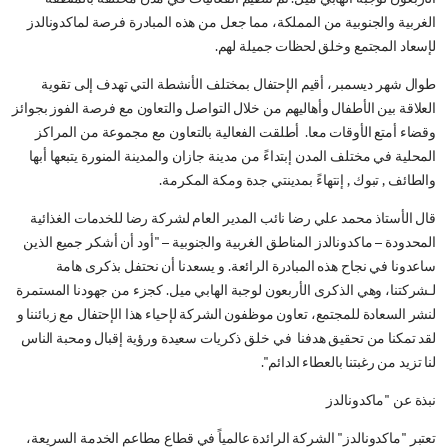
الأربعون لوجبة الهابي ميل. تم تنظيم الفعاليات في مدن مختلفة بالمنطقة
الغربية والجنوبية من المملكة، مما جعل من هذه المبادرة فرصة لماكدونالدز
لإسعاد المجتمع وخلق لحظات جميلة لهم.
طوال شهر ديسمبر، أقيم الإحتفال بمختلف الأنشطة التي تهدف إلى تقوية
العلاقة بين الأطفال وأهاليهم من خلال التواصل والتعاون مع فرصة الفوز بجوائز
وقضاء أمتع الأوقات معا. أطلقت الفعالية بالتعاون مع مجموعة من المراكز
المحلية في مختلف المدن إبتداءً من مدينة جازان والمدينة المنورة يتبعها أبها
والطائف , تبوك , إنتهاءً بمدينتي جدة ومكة المكرمة.
قال الأستاذ محمد علي رضا نائب المدير العام لشركة رضا للخدمات الغذائية
المحدودة – ماكدونالدز المناطق الغربية والجنوبية – "أود أن أشكر جميع الذين
ساعدونا في نجاح هذه المبادرة الرائعة. و يسعدنا أن نحتفل بذكرى هامة
لـشركتنا، وهي الذكرى الأربعون لوجبة الهابي ميل. كجزء من جهودنا المستمرة
لنشر السعادة للمجتمع، تعاون موظفون الشركة لإحياء هذا الإحتفال مع زبائننا و
لقد تمكنا من تحقيق هدفنا في خلق ذكريات سعيدة ورؤية إقبال ومحبة الناس
لنا تزيد من رغبتنا بالعطاء الدائم".
نبذة عن "ماكدونالدز
تعتبر "ماكدونالدز" الشركة الرائدة عالمياً في قطاع مطاعم الخدمة السريعة،