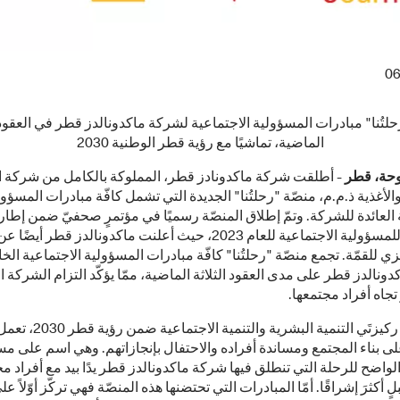
06
حلتُنا" مبادرات المسؤولية الاجتماعية لشركة ماكدونالدز قطر في العقود ا
الماضية، تماشيًا مع رؤية قطر الوطنية 2030
دوحة، قطر
- أطلقت شركة ماكدونادز قطر، المملوكة بالكامل من شركة ال
لأغذية ذ.م.م، منصّة "رحلتُنا" الجديدة التي تشمل كافّة مبادرات المسؤول
 العائدة للشركة. وتمّ إطلاق المنصّة رسميًا في مؤتمرٍ صحفيّ ضمن إطار
قمّة قطر للمسؤولية الاجتماعية للعام 2023، حيث أعلنت ماكدونالدز قطر أيض
ي للقمّة. تجمع منصّة "رحلتُنا" كافّة مبادرات المسؤولية الاجتماعية الخ
ونالدز قطر على مدى العقود الثلاثة الماضية، ممّا يؤكّد التزام الشركة ا
تجاه أفراد مجتمعها.
تماشيًا مع ركيزتَي التنمية البشرية وا
على بناء المجتمع ومساندة أفراده والاحتفال بإنجازاتهم. وهي اسم على م
لواضح للرحلة التي تنطلق فيها شركة ماكدونالدز قطر يدًا بيد مع أفراد م
 أكثرَ إشراقًا. أمّا المبادرات التي تحتضنها هذه المنصّة فهي تركّز أوّلاً ع