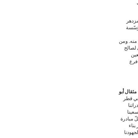
لمزدهر
ؤسّسة
 منه. ومن
250 ألف ريال قطري لصالح
عين
فرع
مثقال أبو
رعًا لماكدونالدز في قطر
اتنا
سعينا
لّ مبادرة
بناء
جهودنا