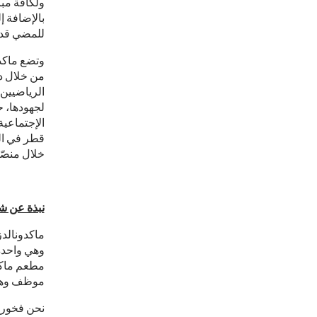
ولكافة مبا
بالإضافة إ
للمضي قدمً
وتضع ماكدو
من خلال دع
الرياضيين 
لجهودها، ح
الإجتماعي
خلال منصّة 
نبذة عن ش
ماكدونالد
وهي واحدة 
موظف وهي تدير حاليًا
نحن فخورون