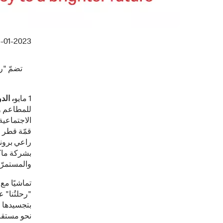
-01-2023
تضمّ "ر
1 مايو
، ال
للمطاعم وا
الاجتماعية
راعي برونز
بشركة ماكد
والمستمرّ 
"رحلتُنا" 
بتجسيدها ا
نحو مستقبلٍ