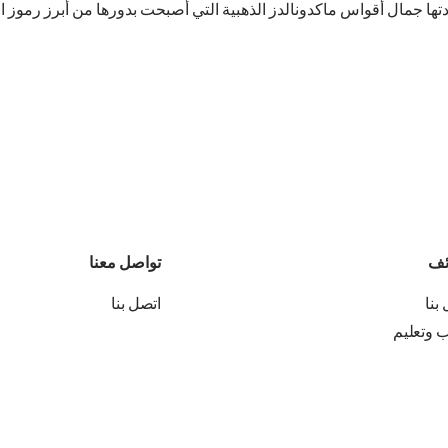
تها جمال أقواس ماكدونالدز الذهبية التي أصبحت بدورها من أبرز رموز ال
ئف
تواصل معنا
بنا
اتصل بنا
ب وتعليم