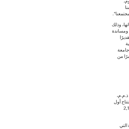
وم،
نا
جتمعنا".
ها، وذلك
 ومساندة
يرًا
ة
جامعة
مرًا من
ذ.م.م،
تاح أول
مت ماكدونالدز قطر بتوظيف أكثر من 2,100
 التي