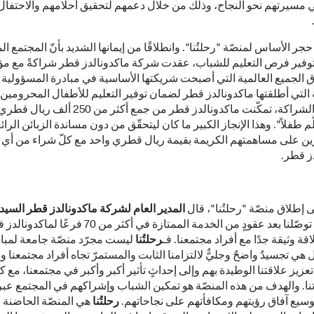
 مسيرتهم نحو النجاح، وذلك من خلال دعمهم لتحقيق أحلامهم والاحتفال
حجر الأساس لمنصّة "رحلتُنا". وانطلاقًا من إيمانها الشديد بأنّ المجتمع ا
وفير فرص التعليم للشباب، عقدت شركة ماكدونالدز قطر شراكةً مع م
ق الجميع العالمية التي أصبحت شريكتها الأساسية في مبادرة المسؤولية
 التي أطلقتها ماكدونالدز قطر لضمان توفير التعليم للأطفال المحرومين
خلال هذه الشراكة، تمكّنت ماكدونالدز قطر من جمع أكثر من 
م طفلاً". وهذا الإنجاز الكبير ما كان ليتحقّق من دون مساندة الزبائن الرائ
ن على مساهمتهم الكريمة بقيمة ريال قطري واحد مع كلّ شراء من أي 
ز قطر.
لى إطلاق منصّة "رحلتُنا"، قال
المدير العام لشركة ماكدونالدز قطر السيد 
"لقد توصّلنا بعد عقودٍ من الخدمة الممتازة في أكثر من 70 ف
اقة وثيقة جدًا مع أفراد مجتمعنا. فـ
رحلتُنا
ليست مجرّد منصّة جامعة لمبادر
ي تجسيدٌ واضحٌ وجليٌّ لالتزامنا الثابت والمستمرّ تجاه أفراد مجتمعنا و
تعزيز علاقتنا الوطيدة بهم وإلى إحداثٍ تأثير أكبر وأكبر في مجتمعنا، مع ك
نا. والهدف من هذه المنصّة هو تمكين الشباب وإشراكهم في المجتمع عبر 
وسيع آفاق رؤيتهم ومكافأتهم على نجاحاتهم.
رحلتُنا
هي المنصّة الحاضنة ل