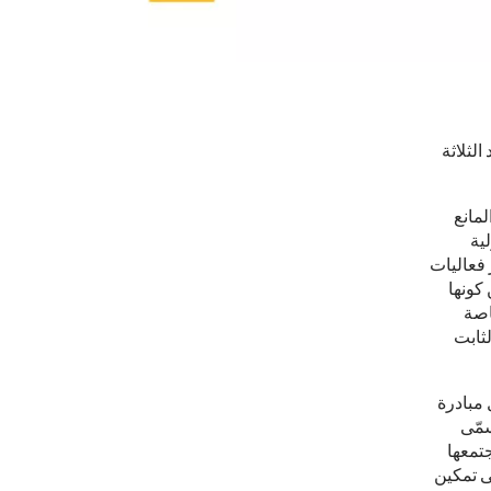
لثلاثة
مانع
ية
 فعاليات
ًا عن كونها
اصة
لثابت
لتنمية الاجتماعية ضمن رؤية قطر 2030، تعمل مبادرة
سمّى
جتمعها
لى تمكين