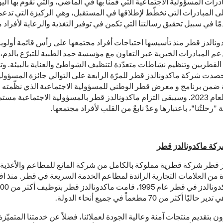
درات المسؤولية الاجتماعية التي قمنا بها في الماضي، والتي نقوم بها الي
لى المبادرات التي نخطّط لإطلاقها في المستقبل، وهي الركيزة التي تدعم
ا في سبيل تحقيق رسالتنا التي تكمن في توفير التغذية والرعاية لأفراد م
نالدز قطر منذ تأسيسها احتياجات أفراد مجتمعها على رأس قائمة أولويات
م المبادرات الخيرية عبر التعاون مع مؤسسة حمد الطبية للتبرّع بالدم،
القطريين وتنظيم نشاطات متعدّدة لتنظيف الشواطئ والعناية بالبيئة. وتقد
صدت شركة ماكدونالدز قطر للمرّة الرابعة على التوالي جائزة المسؤولي
ة ضمن برنامج و معرض قطر الوطني للمسؤولية الاجتماعية الذي نظّمته 
قطر في العام 2023. وسيبقى التزام ماكدونالدز قطر بالمسؤولية الاجتماعية مست
"رحلتُنا"، باعتبارها وعدٌ نابعٌ من القلب لأفراد مجتمعها.
ركة ماكدونالدز قطر
ز قطر شركة قطرية مملوكة بالكامل من شركة المانع للمطاعم والأغذية 
من العلامات التجارية الرائدة لمطاعم الخدمة السريعة في قطر. منذ افت
مطعم ماكدونالدز في قطر عام 1995، قا
 أكثر من 70 مطعماً في جميع أنحاء الدولة.
 بتقديم منتجات آمنة وعالية الجودة لعملائنا، فضلاً عن خدمتنا المتميّزة