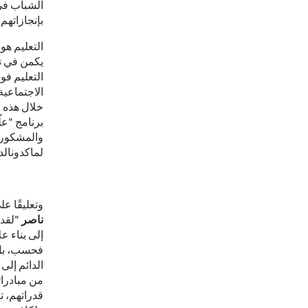
الشباب في
بإنجازاتهم.
التعليم هو 
يكمن في ت
التعليم فو
الاجتماعية
برنامج "علّ
والمشكوري
لماكدونالد
وتعليقًا ع
ناصر
إلى بناء عل
فحسب، بل ه
الدائم إلى 
من مبادرات
قدراتهم، ت