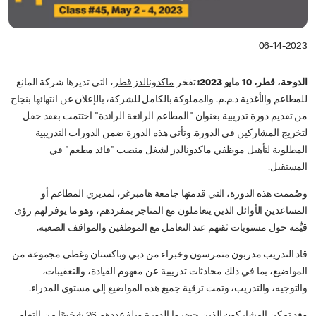
06-14-2023
الدوحة، قطر، 10 مايو 2023:
تفخر
ماكدونالدز قطر
، التي تديرها شركة المانع
للمطاعم والأغذية ذ.م.م. والمملوكة بالكامل للشركة، بالإعلان عن انتهائها بنجاح
من تقديم دورة تدريبية بعنوان
"المطاعم الرائعة الرائدة" اختتمت بعقد حفل
لتخريج المشاركين في الدورة. وتأتي هذه الدورة ضمن الدورات التدريبية
المطلوبة لتأهيل موظفي ماكدونالدز لشغل منصب "قائد مطعم" في
المستقبل.
وصُممت هذه الدورة، التي قدمتها جامعة هامبرغر، لمديري المطاعم أو
المساعدين الأوائل الذين يتعاملون مع المتاجر بمفردهم، وهو ما يوفر لهم رؤى
قيِّمة حول مستويات ثقتهم عند التعامل مع الموظفين والمواقف الصعبة.
قاد التدريب مدربون متمرسون وخبراء من دبي وباكستان وغطى مجموعة من
المواضيع، بما في ذلك محادثات تدريبية عن مفهوم القيادة، والتعقيبات،
والتوجيه، والتدريب، وتمت ترقية جميع هذه المواضيع إلى مستوى المدراء.
وقد تمكن المشاركون الذين حضروا الدورة وبلغ عددهم 26 شخصًا من التعلم