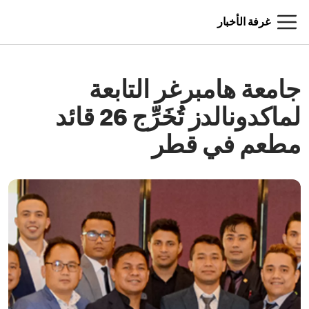
غرفة الأخبار
جامعة هامبرغر التابعة
لماكدونالدز تُخَرِّج 26 قائد
مطعم في قطر