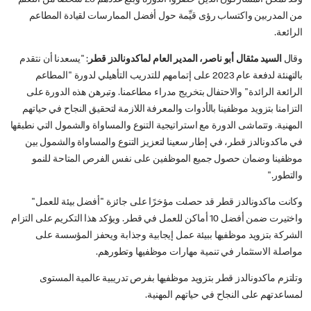
من المدربين واكتساب رؤى قيِّمة حول أفضل الممارسات لقيادة المطاعم
الرائعة.
وقال
السيد مثقال أبو ناصر، المدير العام لماكدونالدز قطر
: "يسعدنا أن نتقدم
بالتهنئة لدفعة عام 2023 على إتمامهم للتدريب التأهيلي لدورة "المطاعم
الرائعة الرائدة" والاحتفال بتخريج مدراء مطاعمنا. وتبرهن هذه الدورة على
التزامنا بتزويد موظفينا بالأدوات والمعرفة اللازمة لتحقيق النجاح في حياتهم
المهنية. وتتماشى الدورة مع استراتيجية التنوع والمساواة والشمول التي نطبقها
في ماكدونالدز قطر، في إطار سعينا لتعزيز التنوع والمساواة والشمول بين
موظفينا وضمان حصول جميع الموظفين على نفس الفرص المتاحة للنمو
والتطور."
وكانت ماكدونالدز قطر قد حصلت مؤخرًا على جائزة "أفضل بيئة للعمل"
واختيرت ضمن أفضل 10 أماكن للعمل في قطر. ويؤكد هذا التكريم على التزام
الشركة بتزويد موظفيها ببيئة عمل إيجابية وجذابة ويحفز المؤسسة على
مواصلة الاستثمار في تنمية مهارات موظفيها وتطورهم.
وتلتزم ماكدونالدز قطر بتزويد موظفيها بفرص تدريبية عالمية المستوى
لمساعدتهم على النجاح في حياتهم المهنية.