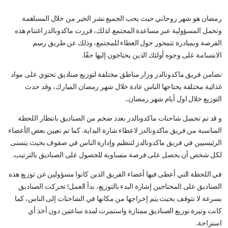
رمضان هو شهر روحاني حيث يحب الجميع نشر الخير من خلال المساهمة
وتحمل المسؤولية عبر مساعدة المجتمع. لذلك، قررت ماكدونالدز اغتنام هذه
الفرصة وبمبادرة تتمحور حول العطاء للمجتمع، وذلك عن طريق رسم
الابتسامة على وجوه أولئك الذين يحتاجون إليها حقًا.
تضامن فريق ماكدونالدز وزار مناطق مختلفة لتوزيع صناديق تحتوي على مواد
غذائية مختلفة يحتاجها الناس عادة خلال شهر رمضان المبارك، وقد حدث
التوزيع خلال اول أيام شهر رمضان..
و قد تم تحميل شاحنات ماكدونالدز بعدد ضخم من الصناديق بانتظار اللحظة
المناسبة من فريق ماكدونالدز لاعطاء شارة البداية. كما تم تعيين بعض الأعضاء
الرئيسيين في فريق ماكدونالدز لتنظيم وإدارة الناس في صفوف بحيث يتسنى
لكل شخص أن يحصل على فرصة متساوية للحصول على الصناديق بالترتيب.
في اللحظة التي أعطى فيها أعضاء الفريق الذين كانوا مسؤولين عن توزيع هذه
الصناديق على المحتاجين إشارة البدء بالتوزيع، بدأ العمل! تحركت الصناديق
بسرعة لا تتوقف بحيث يتم إخراجها من مكانها في الشاحنات إلى الناس، كما
كانت وتيرة توزيع الصناديق ممتازة واستمرت لمدة ساعتين دون أخذ أي
استراحة.