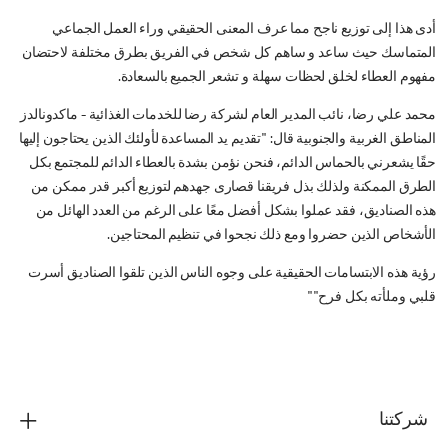
أدى هذا إلى توزيع ناجح مما عرف المعنى الحقيقي وراء العمل الجماعي
المتماسك حيث ساعد و ساهم كل شخص في الفريق بطرق مختلفة لاحتضان
مفهوم العطاء لخلق لحظات سهلة و تشعر الجميع بالسعادة.
محمد علي رضا، نائب المدير العام لشركة رضا للخدمات الغذائية - ماكدونالدز
المناطق الغربية والجنوبية قال: "تقديم يد المساعدة لأولئك الذين يحتاجون إليها
حقًا يشعرني بالحماس الدائم، فنحن نؤمن بشدة بالعطاء الدائم للمجتمع بكل
الطرق الممكنة ولذلك بذل فريقنا قصارى جهدهم لتوزيع أكبر قدر ممكن من
هذه الصناديق، فقد عملوا بشكل أفضل معًا على الرغم من العدد الهائل من
الأشخاص الذين حضروا ومع ذلك نجحوا في تنظيم المحتاجين.
رؤية هذه الابتسامات الحقيقية على وجوه الناس الذين تلقوا الصناديق أسرت
قلبي وملأته بكل فرح""
شركتنا