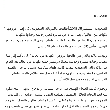
15.12.2018
السعودية، ديسمبر 15، 2018: أطلقت ماكدونالدزالسعودية، في إطار عروضها "
نكهات من العالم"، وهي عبارة عن مبادرة لتعزيز قائمة وجباتها بنكهات
مستوحاة من المطابخ العالمية، كقائمة الطعام الهندي المستوحاة من المطبخ
الهندي، ويأتي ذلك بعد إطلاق قائمة الطعام الفرنسي.
وتهدف ماكدونالدز عبر إطلاقها عروض " نكهات من العالم " إلى تأكيد إلتزامها
بتقديم وجبات مميزة وجديدة للعملاء. وتتميز حملة نكهات من العالم هذا العام
في ماكدونالدز السعودية بتقديم قائمة طعام متكاملة تشمل البرجر، والطبق
الجانبي، والمشروب، والحلوى- تماماً كما حصل عند إطلاق قائمة الطعام
الفرنسي لفترة محدودة قبل ثلاثة أسابيع.
وتحتوي قائمة الطعام الهندي على برجر التشاتني والدجاج الشهي- الذي يتكون
من لحم الدجاج الحلال، المغمس بصلصة البصل المتبلة، إضافة إلى المايونيز
الممزوج مع اللبن بالنعناع، والمغطى بالخس المقطع الطازج والبصل المفروم،
في خبزة من السميد بالفلفل الحار اضافة إلى طبق تندوري فيجي بايتس، وهو