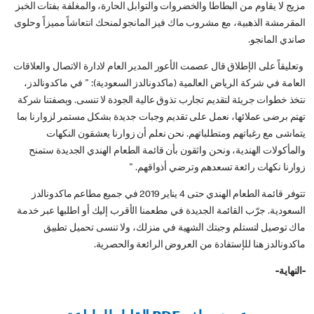
مزيج لا يقاوم من البطاطا والخضروات والتوابل الحارة، والمغلفة بفتات الخبز
المقرمشة الذهبية، مع مشروب ماك فيز المانجو لمنحك انتعاشاً مميزاً وحلوى
صاندي المانجو.
وتعليقاً على الإطلاق قال عصمت الأعور المدير العام لادارة الاتصال والعلاقات
العامة في شركة الرياض العالمية (ماكدونالدز السعودية): " في ماكدونالدز،
نتخذ خطوات جريئة لتقديم تجارب تذوق عالية الجودة لا تنسى. وبصفتنا شركة
تهتم برضى عملائها، نعمل على تقديم وجبات جديدة بشكل مستمر لزوارنا بما
يتماشى مع رغباتهم ومتطلباتهم. نحن نعلم أن زوارنا يعشقون النكهات
والمأكولات الهندية، ونحن واثقون بأن قائمة الطعام الهندي الجديدة ستمنح
زوارنا نكهات رائعة تسعدهم وترضي أذواقهم. "
تتوفر قائمة الطعام الهندي حتى 4 يناير 2019 في جميع مطاعم ماكدونالدز
السعودية. جرّب القائمة الجديدة في مطعمنا الأقرب إليك أو اطلبها عبر خدمة
ماك توصيل لتستلم وجبتك الشهية في منزلك، ولا تنسى تحميل تطبيق
ماكدونالدز هنا للإستفادة من العروض الرائعة والحصرية.
-النهاية-