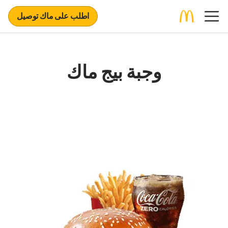
اطلب على ماك توصيل
وجبة بيج ماك