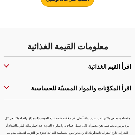
معلومات القيمة الغذائية
اقرأ القيم الغذائية
اقرأ المكوّنات والمواد المسببّة للحساسية
ملاحظة هامة: في ماكدونالدز، نحرص دائماً على تقديم قائمة طعام عالية الجودة وذات مذاق رائع لعملائنا في كل
مرة يزورون مطاعمنا. نحن نتفهم أن لكل عميل احتياجاته واعتباراته الفردية عند اختيار مكان لتناول الطعام أو
الشراب خارج المنزل، خاصة أولئك الذين يعانون من الحساسية الغذائية. كجزء من التزامنا اتجاهك، نقدم لك