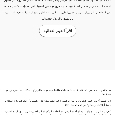
الاختلاف في المحتوى الغذائي للمنتجات التي يتم شراؤها من مطاعمنا. قد تختلف أحجام المشروبات في السوق
الخاصة بك. نستخدم في تحضير الأصناف زيت نباتي ممزوج مع حمض الستريك الذي تمت إضافته كعامل مساعد
في المعالجة، وثنائي ميثيل بولي سيلوكسين لتقليل تناثر الزيت عند الطهي. هذه المعلومات صحيحة اعتباراً من
مايو 2020، ما لم يذكر خلاف ذلك.
اقرأ القيم الغذائية
في ماكدونالدز، نحرص دائماً على تقديم قائمة طعام عالية الجودة وذات مذاق رائع لعملائنا في كل مرة يزورون
مطاعمنا.
نحن نتفهم أن لكل عميل احتياجاته واعتباراته الفردية عند اختيار مكان لتناول الطعام أو الشراب خارج المنزل،
خاصة أولئك الذين يعانون من الحساسية الغذائية.
كجزء من التزامنا اتجاهك، نقدم لك أحدث المعلومات الخاصة بالمكونات المتاحة من قبل مورّدي المواد الغذائية