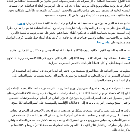
لدينا لأنواع الحساسية الثمانية الأكثر شيوعاً، حتى يتمكن ضيوفنا الذين يعانون من الحساسية الغذائية من تحديد
اختيارات مدروسة للطعام. ومع ذلك، نريدك أيضاً أن تعرف أنه على الرغم من اتخاذ الاحتياطات، فإن عمليات
المطبخ العادية قد تنطوي على بعض مناطق الطهي والتحضير المشتركة، والمعدات والأواني، وإمكانية وجود
مواد غذائية تتلامس مع منتجات غذائية أخرى، بما في ذلك مسببات الحساسية.
نشجع عملاءنا الذين يعانون من الحساسية الغذائية أو لديهم احتياجات غذائية خاصة على زيارة
تواصل
معنا
للحصول على معلومات عن المكونات، واستشارة طبيبهم لطرح الأسئلة المتعلقة بنظامهم الغذائي. نظراً
إلى الطبيعة الفردية لحساسية الطعام، قد يكون أطباء العملاء هم الأقدر على تقديم توصيات للعملاء الذين
يعانون من الحساسية الغذائية ولديهم احتياجات غذائية خاصة. إذا كانت لديك أسئلة حول طعامنا، يُرجى التواصل
معنا مباشرة على
تواصل معنا
.
تستند النسبة المئوية للقيم الغذائية اليومية (DV) والكميات الغذائية الموصى بها RDIs إلى القيم غير المقيدة.
**
تستند النسبة المئوية للقيم الغذائية اليومية (DV) إلى نظام غذائي يحتوي على 2000 سعرة حرارية. قد تكون
قيمك اليومية أعلى أو أقل اعتماداً على احتياجاتك من السعرات الحرارية.
معلومات القيم الغذائية على هذا الموقع مستمدة من الاختبارات التي أجريت في المختبرات المعتمدة، أو
المصادر المنشورة، أو من المعلومات المقدمة من موردي ماكدونالدز. تعتمد معلومات القيم الغذائية على
مكونات المنتج وأحجام الوجبات.
تعتمد السعرات الحرارية للمشروبات في جهاز توزيع المشروبات على مستويات التعبئة القياسية بالإضافة إلى
الثلج. إذا كنت تستخدم جهاز الخدمة الذاتية داخل المطعم لطلب مشروبك، قم بمراجعة اللافتة المنشورة على
الجهاز للحصول على عدد السعرات الحرارية بدون ثلج. قد يؤثر التباين في أحجام الوجبات، وتقنيات التحضير،
واختبار المنتج ومصادر التوريد، بالإضافة إلى الاختلافات الإقليمية والموسمية على القيم الغذائية لكل منتج.
بالإضافة إلى ذلك، تتغير تركيبات المنتجات بشكل دوري. يجب أن تتوقع بعض الاختلاف في المحتوى الغذائي
للمنتجات التي يتم شراؤها من مطاعمنا. قد تختلف أحجام المشروبات في السوق الخاصة بك. نستخدم في
تحضير الأصناف زيت نباتي ممزوج مع حمض الستريك الذي تمت إضافته كعامل مساعد في المعالجة، وثنائي
ميثيل بولي سيلوكسين لتقليل تناثر الزيت عند الطهي. هذه المعلومات صحيحة اعتباراً من مايو 2020، ما لم
يذكر خلاف ذلك.