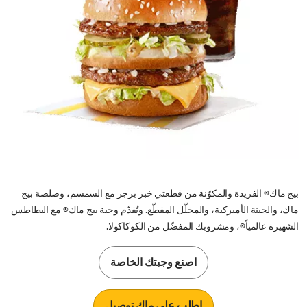
بيج ماك® الفريدة والمكوّنة من قطعتي خبز برجر مع السمسم، وصلصة بيج
ماك، والجبنة الأميركية، والمخلّل المقطّع. وتُقدّم وجبة بيج ماك® مع البطاطس
الشهيرة عالمياً®، ومشروبك المفضّل من الكوكاكولا.
اصنع وجبتك الخاصة
اطلب على ماك توصيل