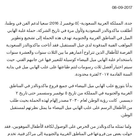
08-09-2017
جدة، المملكة العربية السعودية- ]٥ نوفمبر [، 2016: سعيا لدعم الفن في وطننا،
أطلقت ماكدونالدز السعودية ولأول مرة في تاريخ الشركة، حملة علبة الهابي
الميل في المناطق الغربية والجنوبية. تهدف هذه الحملة إلى تشجيع وتطوير
المواهب الفنية المدفونة لدى جيل المستقبل. فقد أتاحت ماكدونالدز السعودية
الفرصة للأطفال الذين تتراوح أعمارهم ما بين الثلاث سنوات والعشرة سنوات
باستخدام علبة الهابي ميل البيضاء كوسيلة للتعبير فيها عن جانبهم الفني. حيث
سيتم اختيار أفضل ثلاث رسومات لتتم طباعتها على علب الهابي ميل في بداية
السنة القادمة ٢٠١٧ لفترة محدودة.
بدأنا بتوزيع علب الهابي ميل البيضاء في جميع فروع ماكدونالدز في المناطق
الغربية والجنوبية في المملكة من تاريخ ٥ نوفمبر وستسمر حتى تاريخ ٢
ديسمبر. كانت رؤية الوطن لعام ٢٠٣٠ مصدر إلهام لهذه الحملة بحيث طلب
من الأطفال الرسم على علب الهابي ميل البيضاء ما يمثل نظرتهم لمستقبل
الوطن.
ولما تمثله ماكدونالدز من الحرص على الوصول لكافة الأطفال الموهوبين، فقد
حولت بعض من فروعها في المناطق الغربية والجنوبية إلى مراكز فنية. تخدم