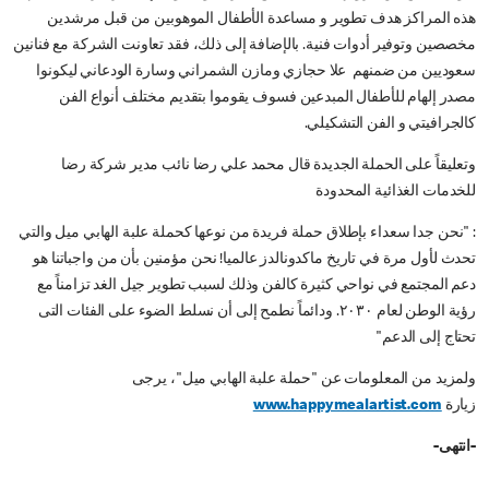
هذه المراكز هدف تطوير و مساعدة الأطفال الموهوبين من قبل مرشدين
مخصصين وتوفير أدوات فنية. بالإضافة إلى ذلك، فقد تعاونت الشركة مع فنانين
سعوديين من ضمنهم علا حجازي ومازن الشمراني وسارة الودعاني ليكونوا
مصدر إلهام للأطفال المبدعين فسوف يقوموا بتقديم مختلف أنواع الفن
كالجرافيتي و الفن التشكيلي.
وتعليقاً على الحملة الجديدة قال محمد علي رضا نائب مدير شركة رضا
للخدمات الغذائية المحدودة
: "نحن جدا سعداء بإطلاق حملة فريدة من نوعها كحملة علبة الهابي ميل والتي
تحدث لأول مرة في تاريخ ماكدونالدز عالميا! نحن مؤمنين بأن من واجباتنا هو
دعم المجتمع في نواحي كثيرة كالفن وذلك لسبب تطوير جيل الغد تزامناً مع
رؤية الوطن لعام ٢٠٣٠. ودائماً نطمح إلى أن نسلط الضوء على الفئات التى
تحتاج إلى الدعم"
ولمزيد من المعلومات عن "حملة علبة الهابي ميل"، يرجى
زيارة
www.happymealartist.com
-انتهى-