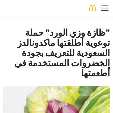
"ظازة وزي الورد" حملة
توعوية أطلقتها ماكدونالدز
السعودية للتعريف بجودة
الخضروات المستخدمة في
أطعمتها