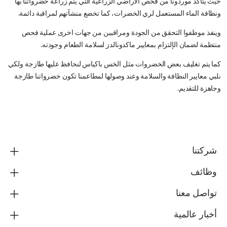
حيث يتأكد موردونا من فحص الاراضي الزراعية التي يتم زراعة خضرواتنا بها
ونظافة الماء المستعمل لري الخضرات، كما تخضع منشآتهم لمراقبة دائمة.
وينفذ موظفوا التحقق من الجودة ومراقبين من جهات اخرى عملية فحص
منتظمة لضمان الإلتزام بمعايير ماكدونالدز لسلامة الطعام وجودته.
كما يتم تغليف بعض الخضروات مثل الخس باكياس لنحافظ عليها طازجة ولكي
نلبي معايير النظافة والسلامة وعند وصولها لمطاعمنا تكون خضرواتنا طازجة
وجاهزة للتقديم.
شركتنا
وظائف
تواصل معنا
أخبار عالمية