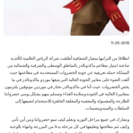
11-26-2018
انطلاقا من التزامها بمعيار الشفافية أطلقت شركة الرياض العالمية للأغذية
صاحبة امتياز مطاعم ماكدونالدز بالمناطق الوسطى والشرقية والشمالية من
المملكة حملة تعريفية عن جودة الخضروات المستخدمة في مطاعمها حيث
ألقت الضوء على معايير الجودة العالية التي يتبعها موردو ماكدونالدز في ما
يخص الخضروات. حيث أننا في ماكدونالدز نختار في موردين موثوقين يلتزمون
بمعاييرنا العالية في الجودة وسلامة الغذاء ونستلم منهم بشكل يومي خضرواتنا
الطازجة والمغسولة والمعقمة والمغلفة الجاهزة للاستخدام لنضيفها إلى
السلطات والسندويتشسات.
ونشارك في جميع مراحل التوريد ونعلم كيف تنمو خضرواتنا ومن أين تأتي
وكيف تتم معالجتها وتغليفها في كل مرحلة بدءا من المزرعة وانتهاء بالوجبة