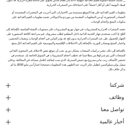
**
تستند النسبة المئوية للقيم الغذائية اليومية (DV) إلى نظام غذائي يحتوي على 2000 سعرة حرارية. قد تكون
قيمك اليومية أعلى أو أقل اعتماداً على احتياجاتك من السعرات الحرارية.
معلومات القيم الغذائية على هذا الموقع مستمدة من الاختبارات التي أجريت في المختبرات المعتمدة، أو
المصادر المنشورة، أو من المعلومات المقدمة من موردي ماكدونالدز. تعتمد معلومات القيم الغذائية على
مكونات المنتج وأحجام الوجبات.
تعتمد السعرات الحرارية للمشروبات في جهاز توزيع المشروبات على مستويات التعبئة القياسية بالإضافة إلى
الثلج. إذا كنت تستخدم جهاز الخدمة الذاتية داخل المطعم لطلب مشروبك، قم بمراجعة اللافتة المنشورة على
الجهاز للحصول على عدد السعرات الحرارية بدون ثلج. قد يؤثر التباين في أحجام الوجبات، وتقنيات التحضير،
واختبار المنتج ومصادر التوريد، بالإضافة إلى الاختلافات الإقليمية والموسمية على القيم الغذائية لكل منتج.
بالإضافة إلى ذلك، تتغير تركيبات المنتجات بشكل دوري. يجب أن تتوقع بعض الاختلاف في المحتوى الغذائي
للمنتجات التي يتم شراؤها من مطاعمنا. قد تختلف أحجام المشروبات في السوق الخاصة بك. نستخدم في
تحضير الأصناف زيت نباتي ممزوج مع حمض الستريك الذي تمت إضافته كعامل مساعد في المعالجة، وثنائي
ميثيل بولي سيلوكسين لتقليل تناثر الزيت عند الطهي. هذه المعلومات صحيحة اعتباراً من مايو 2020، ما لم
يذكر خلاف ذلك.
شركتنا
وظائف
تواصل معنا
أخبار عالمية