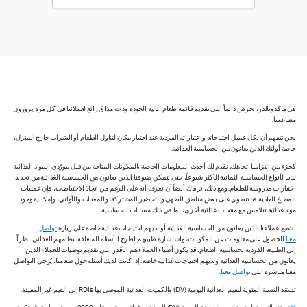
في ماكدونالدز، نحرص دائماً على تقديم قائمة طعام عالية الجودة وذات مذاق رائع لعملائنا في كل مرة يزورون
مطاعمنا.
نحن نتفهم أن لكل عميل احتياجاته واعتباراته الفردية عند اختيار مكان لتناول الطعام أو الشراب خارج المنزل،
خاصة أولئك الذين يعانون من الحساسية الغذائية.
كجزء من التزامنا اتجاهك، نقدم لك أحدث المعلومات الخاصة بالمكونات المتاحة من قبل مورّدي المواد الغذائية
لدينا لأنواع الحساسية الثمانية الأكثر شيوعاً، حتى يتمكن ضيوفنا الذين يعانون من الحساسية الغذائية من تحديد
اختيارات مدروسة للطعام. ومع ذلك، نريدك أيضاً أن تعرف أنه على الرغم من اتخاذ الاحتياطات، فإن عمليات
المطبخ العادية قد تنطوي على بعض مناطق الطهي والتحضير المشتركة، والمعدات والأواني، وإمكانية وجود
مواد غذائية تتلامس مع منتجات غذائية أخرى، بما في ذلك مسببات الحساسية.
نشجع عملاءنا الذين يعانون من الحساسية الغذائية أو لديهم احتياجات غذائية خاصة على زيارة
تواصل
معنا
للحصول على معلومات عن المكونات، واستشارة طبيبهم لطرح الأسئلة المتعلقة بنظامهم الغذائي. نظراً
إلى الطبيعة الفردية لحساسية الطعام، قد يكون أطباء العملاء هم الأقدر على تقديم توصيات للعملاء الذين
يعانون من الحساسية الغذائية ولديهم احتياجات غذائية خاصة. إذا كانت لديك أسئلة حول طعامنا، يُرجى التواصل
معنا مباشرة على
تواصل معنا
.
تستند النسبة المئوية للقيم الغذائية اليومية (DV) والكميات الغذائية الموصى بها RDIs إلى القيم غير المقيدة.