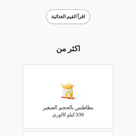
اقرأ القيم الغذائية
أكثر من
بطاطس بالحجم الصغير
339 كيلو سعرة حرارية
339 كيلو كالوري