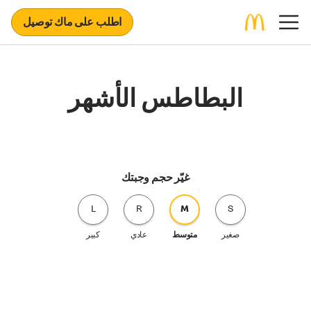
اطلب على ماك توصيل
البطاطس الأشهر
غيّر حجم وجبتك
L
R
M
S
صغير
متوسط
عادي
كبير