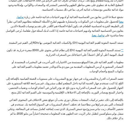
اختيارات مدروسة للطعام. ومع ذلك، نريدك أيضاً أن تعرف أنه على الرغم من اتخاذ الاحتياطات، فإن عمليات
المطبخ العادية قد تنطوي على بعض مناطق الطهي والتحضير المشتركة، والمعدات والأواني، وإمكانية وجود
مواد غذائية تتلامس مع منتجات غذائية أخرى، بما في ذلك مسببات الحساسية.
نشجع عملاءنا الذين يعانون من الحساسية الغذائية أو لديهم احتياجات غذائية خاصة على زيارة
تواصل
معنا
للحصول على معلومات عن المكونات، واستشارة طبيبهم لطرح الأسئلة المتعلقة بنظامهم الغذائي. نظراً
إلى الطبيعة الفردية لحساسية الطعام، قد يكون أطباء العملاء هم الأقدر على تقديم توصيات للعملاء الذين
يعانون من الحساسية الغذائية ولديهم احتياجات غذائية خاصة. إذا كانت لديك أسئلة حول طعامنا، يُرجى التواصل
معنا مباشرة على
تواصل معنا
.
تستند النسبة المئوية للقيم الغذائية اليومية (DV) والكميات الغذائية الموصى بها RDIs إلى القيم غير المقيدة.
**
تستند النسبة المئوية للقيم الغذائية اليومية (DV) إلى نظام غذائي يحتوي على 2000 سعرة حرارية. قد تكون
قيمك اليومية أعلى أو أقل اعتماداً على احتياجاتك من السعرات الحرارية.
معلومات القيم الغذائية على هذا الموقع مستمدة من الاختبارات التي أجريت في المختبرات المعتمدة، أو
المصادر المنشورة، أو من المعلومات المقدمة من موردي ماكدونالدز. تعتمد معلومات القيم الغذائية على
مكونات المنتج وأحجام الوجبات.
تعتمد السعرات الحرارية للمشروبات في جهاز توزيع المشروبات على مستويات التعبئة القياسية بالإضافة إلى
الثلج. إذا كنت تستخدم جهاز الخدمة الذاتية داخل المطعم لطلب مشروبك، قم بمراجعة اللافتة المنشورة على
الجهاز للحصول على عدد السعرات الحرارية بدون ثلج. قد يؤثر التباين في أحجام الوجبات، وتقنيات التحضير،
واختبار المنتج ومصادر التوريد، بالإضافة إلى الاختلافات الإقليمية والموسمية على القيم الغذائية لكل منتج.
بالإضافة إلى ذلك، تتغير تركيبات المنتجات بشكل دوري. يجب أن تتوقع بعض الاختلاف في المحتوى الغذائي
للمنتجات التي يتم شراؤها من مطاعمنا. قد تختلف أحجام المشروبات في السوق الخاصة بك. نستخدم في
تحضير الأصناف زيت نباتي ممزوج مع حمض الستريك الذي تمت إضافته كعامل مساعد في المعالجة، وثنائي
ميثيل بولي سيلوكسين لتقليل تناثر الزيت عند الطهي. هذه المعلومات صحيحة اعتباراً من مايو 2020، ما لم
يذكر خلاف ذلك.