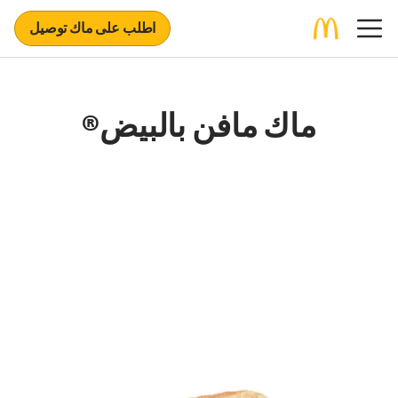
اطلب على ماك توصيل
ماك مافن بالبيض®