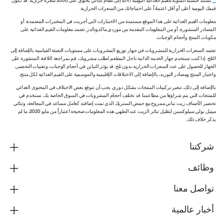
**
تستند النسبة المئوية للقيم الغذائية اليومية (DV) إلى نظام غذائي يحتوي على 2000 سعرة حرارية. قد تكون
قيمك اليومية أعلى أو أقل اعتماداً على احتياجاتك من السعرات الحرارية.
معلومات القيم الغذائية على هذا الموقع مستمدة من الاختبارات التي أجريت في المختبرات المعتمدة، أو
المصادر المنشورة، أو من المعلومات المقدمة من موردي ماكدونالدز. تعتمد معلومات القيم الغذائية على
مكونات المنتج وأحجام الوجبات.
تعتمد السعرات الحرارية للمشروبات في جهاز توزيع المشروبات على مستويات التعبئة القياسية بالإضافة إلى
الثلج. إذا كنت تستخدم جهاز الخدمة الذاتية داخل المطعم لطلب مشروبك، قم بمراجعة اللافتة المنشورة على
الجهاز للحصول على عدد السعرات الحرارية بدون ثلج. قد يؤثر التباين في أحجام الوجبات، وتقنيات التحضير،
واختبار المنتج ومصادر التوريد، بالإضافة إلى الاختلافات الإقليمية والموسمية على القيم الغذائية لكل منتج.
بالإضافة إلى ذلك، تتغير تركيبات المنتجات بشكل دوري. يجب أن تتوقع بعض الاختلاف في المحتوى الغذائي
للمنتجات التي يتم شراؤها من مطاعمنا. قد تختلف أحجام المشروبات في السوق الخاصة بك. نستخدم في
تحضير الأصناف زيت نباتي ممزوج مع حمض الستريك الذي تمت إضافته كعامل مساعد في المعالجة، وثنائي
ميثيل بولي سيلوكسين لتقليل تناثر الزيت عند الطهي. هذه المعلومات صحيحة اعتباراً من مايو 2020، ما لم
يذكر خلاف ذلك.
شركتنا
وظائف
تواصل معنا
أخبار عالمية