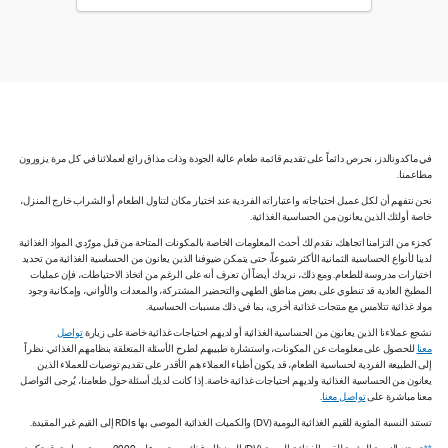
في ماكدونالدز، نحرص دائماً على تقديم قائمة طعام عالية الجودة وذات مذاق رائع لعملائنا في كل مرة يزورون
مطاعمنا.
نحن نتفهم أن لكل عميل احتياجاته واعتباراته الفردية عند اختيار مكان لتناول الطعام أو الشراب خارج المنزل،
خاصة أولئك الذين يعانون من الحساسية الغذائية.
كجزء من التزامنا اتجاهك، نقدم لك أحدث المعلومات الخاصة بالمكونات المتاحة من قبل مورّدي المواد الغذائية
لدينا لأنواع الحساسية الثمانية الأكثر شيوعاً، حتى يتمكن ضيوفنا الذين يعانون من الحساسية الغذائية من تحديد
اختيارات مدروسة للطعام. ومع ذلك، نريدك أيضاً أن تعرف أنه على الرغم من اتخاذ الاحتياطات، فإن عمليات
المطبخ العادية قد تنطوي على بعض مناطق الطهي والتحضير المشتركة، والمعدات والأواني، وإمكانية وجود
مواد غذائية تتلامس مع منتجات غذائية أخرى، بما في ذلك مسببات الحساسية.
نشجع عملاءنا الذين يعانون من الحساسية الغذائية أو لديهم احتياجات غذائية خاصة على زيارة
تواصل
معنا
للحصول على معلومات عن المكونات، واستشارة طبيبهم لطرح الأسئلة المتعلقة بنظامهم الغذائي. نظراً
إلى الطبيعة الفردية لحساسية الطعام، قد يكون أطباء العملاء هم الأقدر على تقديم توصيات للعملاء الذين
يعانون من الحساسية الغذائية ولديهم احتياجات غذائية خاصة. إذا كانت لديك أسئلة حول طعامنا، يُرجى التواصل
معنا مباشرة على
تواصل معنا
.
تستند النسبة المئوية للقيم الغذائية اليومية (DV) والكميات الغذائية الموصى بها RDIs إلى القيم غير المقيدة.