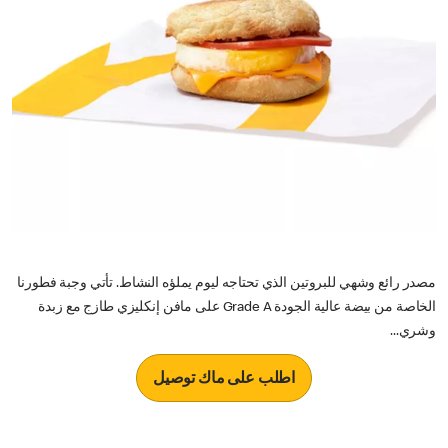
مصدر رائع وشهي للبروتين الذي تحتاجه ليوم يملؤه النشاط. تأتي وجبة فطورنا
الخاصة من بيضة عالية الجودة Grade A على مافن إنكليزي طازج مع زبدة
وشري...
اطلب على ماك توصيل