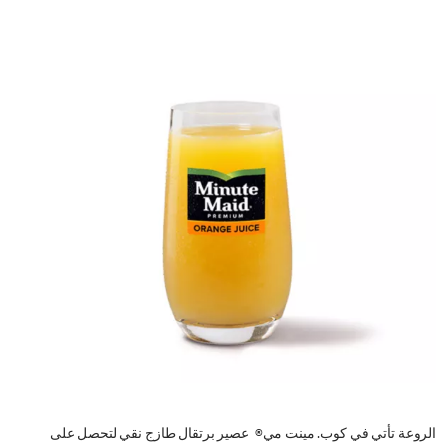
الروعة تأتي في كوب. مينت مي® عصير برتقال طازج نقي لتحصل على