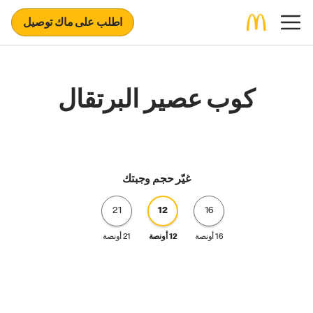
اطلب على ماك توصيل
كوب عصير البرتقال
غيّر حجم وجبتك
21
12
16
16 أونصة
12 أونصة
21 أونصة