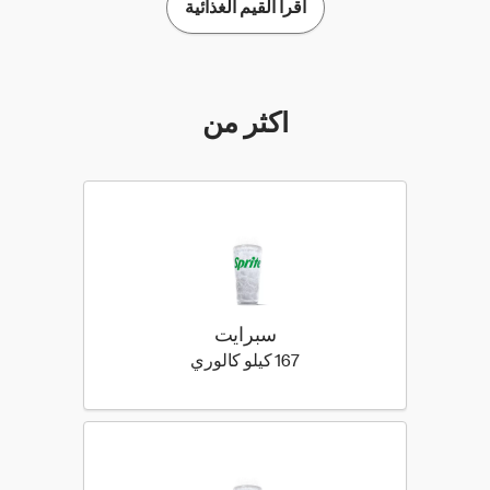
اقرأ القيم الغذائية
أكثر من
سبرايت
167 كيلو سعرة حرارية
167 كيلو كالوري