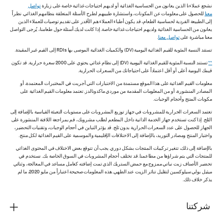
نشجع عملاءنا الذين يعانون من الحساسية الغذائية أو لديهم احتياجات غذائية خاصة على زيارة
تواصل
معنا
للحصول على معلومات عن المكونات، واستشارة طبيبهم لطرح الأسئلة المتعلقة بنظامهم الغذائي. نظراً
إلى الطبيعة الفردية لحساسية الطعام، قد يكون أطباء العملاء هم الأقدر على تقديم توصيات للعملاء الذين
يعانون من الحساسية الغذائية ولديهم احتياجات غذائية خاصة. إذا كانت لديك أسئلة حول طعامنا، يُرجى التواصل
معنا مباشرة على
تواصل معنا
.
تستند النسبة المئوية للقيم الغذائية اليومية (DV) والكميات الغذائية الموصى بها RDIs إلى القيم غير المقيدة.
**
تستند النسبة المئوية للقيم الغذائية اليومية (DV) إلى نظام غذائي يحتوي على 2000 سعرة حرارية. قد تكون
قيمك اليومية أعلى أو أقل اعتماداً على احتياجاتك من السعرات الحرارية.
معلومات القيم الغذائية على هذا الموقع مستمدة من الاختبارات التي أجريت في المختبرات المعتمدة، أو
المصادر المنشورة، أو من المعلومات المقدمة من موردي ماكدونالدز. تعتمد معلومات القيم الغذائية على
مكونات المنتج وأحجام الوجبات.
تعتمد السعرات الحرارية للمشروبات في جهاز توزيع المشروبات على مستويات التعبئة القياسية بالإضافة إلى
الثلج. إذا كنت تستخدم جهاز الخدمة الذاتية داخل المطعم لطلب مشروبك، قم بمراجعة اللافتة المنشورة على
الجهاز للحصول على عدد السعرات الحرارية بدون ثلج. قد يؤثر التباين في أحجام الوجبات، وتقنيات التحضير،
واختبار المنتج ومصادر التوريد، بالإضافة إلى الاختلافات الإقليمية والموسمية على القيم الغذائية لكل منتج.
بالإضافة إلى ذلك، تتغير تركيبات المنتجات بشكل دوري. يجب أن تتوقع بعض الاختلاف في المحتوى الغذائي
للمنتجات التي يتم شراؤها من مطاعمنا. قد تختلف أحجام المشروبات في السوق الخاصة بك. نستخدم في
تحضير الأصناف زيت نباتي ممزوج مع حمض الستريك الذي تمت إضافته كعامل مساعد في المعالجة، وثنائي
ميثيل بولي سيلوكسين لتقليل تناثر الزيت عند الطهي. هذه المعلومات صحيحة اعتباراً من مايو 2020، ما لم
يذكر خلاف ذلك.
شركتنا