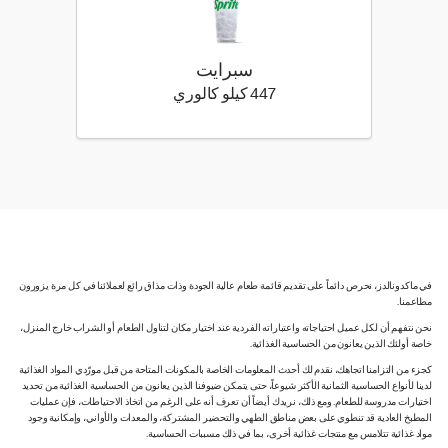
سبرايت
447 كيلو سعرة حرارية
447 كيلو كالوري
في ماكدونالدز، نحرص دائماً على تقديم قائمة طعام عالية الجودة وذات مذاق رائع لعملائنا في كل مرة يزورون
مطاعمنا.
نحن نتفهم أن لكل عميل احتياجاته واعتباراته الفردية عند اختيار مكان لتناول الطعام أو الشراب خارج المنزل،
خاصة أولئك الذين يعانون من الحساسية الغذائية.
كجزء من التزامنا اتجاهك، نقدم لك أحدث المعلومات الخاصة بالمكونات المتاحة من قبل مورّدي المواد الغذائية
لدينا لأنواع الحساسية الثمانية الأكثر شيوعاً، حتى يتمكن ضيوفنا الذين يعانون من الحساسية الغذائية من تحديد
اختيارات مدروسة للطعام. ومع ذلك، نريدك أيضاً أن تعرف أنه على الرغم من اتخاذ الاحتياطات، فإن عمليات
المطبخ العادية قد تنطوي على بعض مناطق الطهي والتحضير المشتركة، والمعدات والأواني، وإمكانية وجود
مواد غذائية تتلامس مع منتجات غذائية أخرى، بما في ذلك مسببات الحساسية.