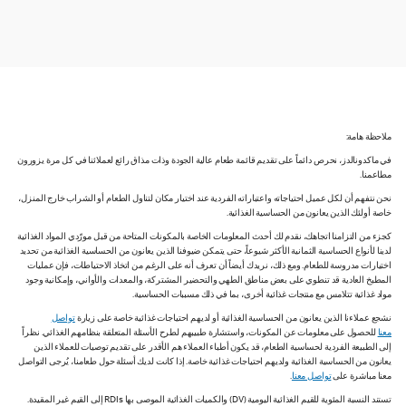
ملاحظة هامة:
في ماكدونالدز، نحرص دائماً على تقديم قائمة طعام عالية الجودة وذات مذاق رائع لعملائنا في كل مرة يزورون
مطاعمنا.
نحن نتفهم أن لكل عميل احتياجاته واعتباراته الفردية عند اختيار مكان لتناول الطعام أو الشراب خارج المنزل،
خاصة أولئك الذين يعانون من الحساسية الغذائية.
كجزء من التزامنا اتجاهك، نقدم لك أحدث المعلومات الخاصة بالمكونات المتاحة من قبل مورّدي المواد الغذائية
لدينا لأنواع الحساسية الثمانية الأكثر شيوعاً، حتى يتمكن ضيوفنا الذين يعانون من الحساسية الغذائية من تحديد
اختيارات مدروسة للطعام. ومع ذلك، نريدك أيضاً أن تعرف أنه على الرغم من اتخاذ الاحتياطات، فإن عمليات
المطبخ العادية قد تنطوي على بعض مناطق الطهي والتحضير المشتركة، والمعدات والأواني، وإمكانية وجود
مواد غذائية تتلامس مع منتجات غذائية أخرى، بما في ذلك مسببات الحساسية.
نشجع عملاءنا الذين يعانون من الحساسية الغذائية أو لديهم احتياجات غذائية خاصة على زيارة
تواصل
معنا
للحصول على معلومات عن المكونات، واستشارة طبيبهم لطرح الأسئلة المتعلقة بنظامهم الغذائي. نظراً
إلى الطبيعة الفردية لحساسية الطعام، قد يكون أطباء العملاء هم الأقدر على تقديم توصيات للعملاء الذين
يعانون من الحساسية الغذائية ولديهم احتياجات غذائية خاصة. إذا كانت لديك أسئلة حول طعامنا، يُرجى التواصل
معنا مباشرة على
تواصل معنا
.
تستند النسبة المئوية للقيم الغذائية اليومية (DV) والكميات الغذائية الموصى بها RDIs إلى القيم غير المقيدة.