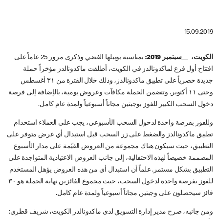
15.09.2019
الكويت، __سبتمبر 2019:
بمناسبة يوبيلها الفضي وذكرى مرور 25 عاماً على
افتتاح أول فرع لماكدونالدز في الكويت، أطلقت ماكدونالدز مؤخراً حملة
جديدة حصرياً على تطبيق ماكدونالدز، وذلك خلال الفترة من ٣١ أغسطس
وحتى ١١ أكتوبر. وتتضمن الحملة مكافآت وعروض يومية، بالإضافة إلى فرصة
دخول السحب الكبير للفوز بوجبتين مجاناً أسبوعياً ولمدة عام كامل.
وللفوز بفرصة واحدة لدخول السحب الأسبوعي، يجب على العملاء استخدام
تطبيق ماكدونالدز والضغط على زر السحب قبل استبدال أي عرض متوفر على
التطبيق، حيث سيكون هناك مجموعة من العروض القيّمة على مدار الأسبوع
المصممة خصيصاً لهذه الاحتفالية، إلى جانب العروض الاعتيادية المتواجدة على
التطبيق بشكل مستمر. علماً أن استبدال أي من هذه العروض يؤهل المستخدم
للفوز بفرصة واحدة لدخول السحب، حيث مجموع الفائزين نهاية الحملة هو ٣٠
فائز سيحصلون على وجبتين مجاناً أسبوعياً ولمدة عام كامل.
ومن جانبه، صرح مدير إدارة التسويق لدى ماكدونالدز الكويت، شريف قطري: