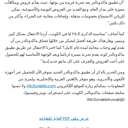
"أن تطبيق ماكدونالدز يعد تجربة فريدة من نوعها، حيث يقدّم عروض ومكافآت
مميزة على مدار العام. ومع العديد من العروض اليومية والأسبوعية، يمكن
للزبائن الاستمتاع بخصومات مذهلة، وإضافات مجانية عند الشراء، وأكثر من
ذلك بكثير."
كما أضاف: "بمناسبة الذكرى الـ٢٥ لنا في الكويت، أردنا الاحتفال بشكل كبير
ومميز. وهل هناك طريقة أفضل لنشكر من خلالها عشاق ماكدونالدز من أن
نقدم لهم وجبات مجانية لمدة عام كامل؟ كما اخترنا الاحتفال عن طريق تطبيق
ماكدونالدز كونه يقدم تجربة مميزة لزبائننا ويعد الوجهة الأساسية لهم للحصول
على أجدد العروض والتعرف على كل ما هو جديد لدينا."
ومن الجدير بالذكر أن تطبيق ماكدونالدز الجديد متوفر الآن للتحميل عبر أجهزة
الآيفون والأندرويد، وهو متوفر باللغتين العربية والإنجليزية. ولمزيد من
المعلومات، يمكنكم زيارة الموقع الإلكتروني
McDonalds.com
. ولا تنسوا
متابعة صفحات ماكدونالدز الكويت على انستغرام، تويتر وفيسبوك
(@McDonaldsKuwait)
عرض ملف PDF القابل للطباعة