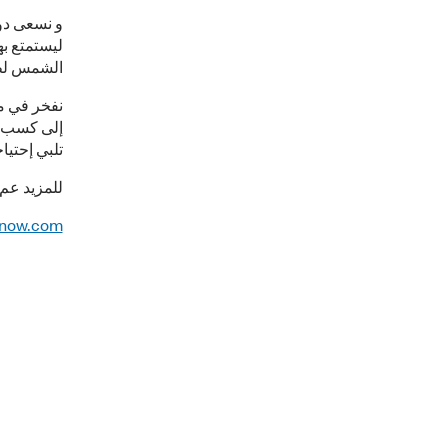
و نسعى دوم
الشمس لط
نفخر في ما
إلى كسب ث
تلبي إحتيا
للمزيد عم
Know.com