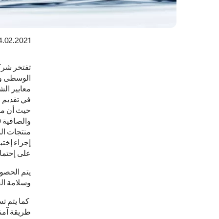
4.02.2021
تفتخر شركة
الوسطى وا
معايير الش
في تقديم م
حيث أن من
منتجات ال
إجراء إختب
على إحتمال
وسلامة الغ
كما يتم تس
طريقة آمنة