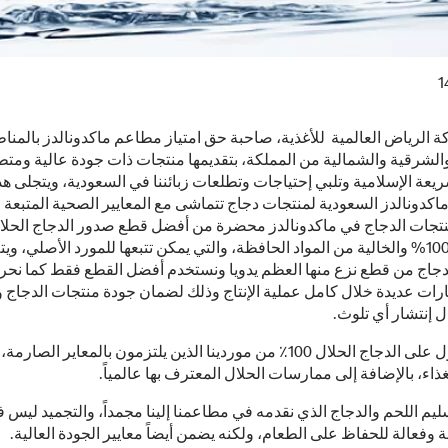
1
 الرياض العالمية للأغذية، صاحبة حق امتياز مطاعم ماكدونالدز بالمنا
لشرقية والشمالية من المملكة، بتقديمها منتجات ذات جودة عالية ومتط
ريعة الإسلامية وتلبي إحتياجات وتطلعات زبائننا في السعودية، ويتجلى هذا
اكدونالدز السعودية لمنتجات دجاج تتماشى مع المعايير الصحية المتبعة عا
تجات الدجاج في ماكدونالدز محضرة من أفضل قطع صدور الدجاج الحلا
والصافية 100% والخالية من المواد الحافظة، والتي يمكن تتبعها للمورد الأصلي، و
دجاج من قطع نزع منها العظم يدويا ونستخدم أفضل القطع فقط كما ن
ارات عديدة خلال كامل عملية الإنتاج وذلك لضمان جودة منتجات الدجاج 
 إنتشار أي تلوث.
يتم الحصول على الدجاج الحلال 100٪ من موردينا الذين يلتزمون بالمعاير الصا
ذاء، بالإضافة إلى ممارسات الحلال المعترف بها عالمياً.
ليم اللحم والدجاج الذي نقدمه في مطاعمنا إلينا مجمداً، والتجميد ليس 
 وفعالة للحفاظ على الطعام، ولكنه يضمن أيضاً معايير الجودة العالية.