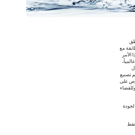
طق
ابقة مع
 الأمر
لمياً،
ل
يتم تصنيع
حرص على
وللقضاء
رمة، لجودة
فقط