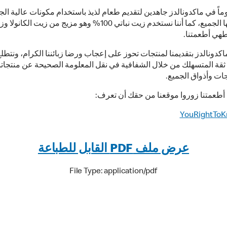
اً في ماكدونالدز جاهدين لتقديم طعام لذيذ باستخدام مكونات عالية الج
ليستمتع بها الجميع، كما أننا نستخدم زيت نباتي 100% وهو مزيج من زيت ا
هي أطعمتنا.
كدونالدز بتقديمنا لمنتجات تحوز على إعجاب ورضا زبائننا الكرام، ونتطلع
قة المتسهلك من خلال الشفافية في نقل المعلومة الصحيحة عن منتجاتنا
جات وأذواق الجميع.
 أطعمتنا زوروا موقعنا من حقك أن تعرف:
YouRightTo
عرض ملف PDF القابل للطباعة
File Type: application/pdf