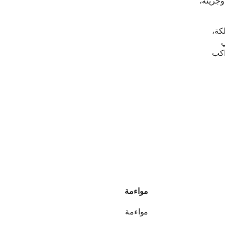
وجريئة،
لكة،
ي
واكب
مواءمة
مواءمة