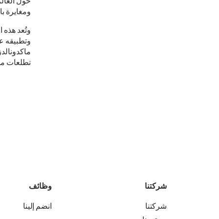
حول العالم
ومغايرة با
وتُعد هذه 
وتطبيقه عل
ماكدونالدز
تطلعات مج
شركتنا
وظائف
شركتنا
انضم إلينا