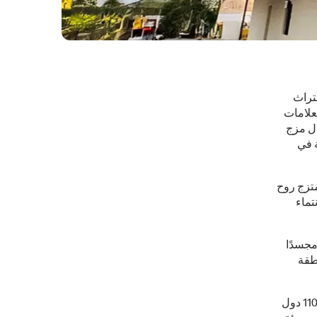
لتراث
لعلامات
ال مزج
ة في
تزج روح
تماء
مجسدًا
نطقة
ويُعد هذا التوجه سابقةً في تاريخ شركة ماكدونالدز العالمية، المتواجدة في أكثر من 110 دول