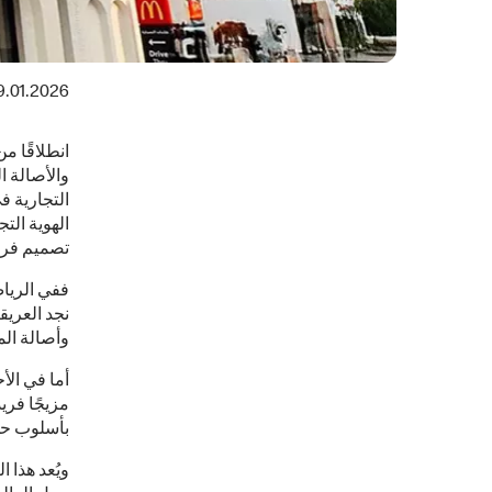
9.01.2026
انطلاقًا م
والأصالة ا
التجارية ف
الهوية الت
تصميم فرو
ففي الريا
نجد العريق
وأصالة الم
أما في الأ
مزيجًا فري
بأسلوب حد