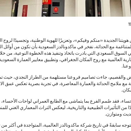
1
ن هويتنا الجديدة «منكم وفيكم»، وتعزيزًا للهوية الوطنية، وتجسيدًا لروح ا
لمتناغمة مع الحداثة، نفخر في ماكدونالدز السعودية بأن نكون من أوائل ا
ي السوق السعودي التي بادرت باتخاذ وتنفيذ هذه الخطوة النوعية، من خل
جارية العالمية مع روح المكان الجغرافي، وتطبيق معايير العمارة السعودي
عنا.
ض والقصيم، جاءت تصاميم فروعنا مستلهمة من الطراز النجدي، حيث تم
ة مع ملامح الحداثة والعمارة المعاصرة، في تجربة بصرية تعكس عمق الان
كان.
حساء، فقد صُمم الفرع بما يتماشى مع الطابع العمراني لواحات الأحساء، 
دًا من التأثيرات الطبيعية والتاريخية، ليعكس التراث المعماري الغني للم
يث ومتوازن.