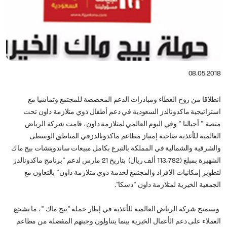
08.05.2018
انطلاقا من روح العطاء ومبادرات الدعم المخصصة للمجتمع وتماشيا مع
استراتيجية ماكدونالدز السعودية في دعم أطفال ذوي متلازمة داون تحت
منصة " أجيالنا " وفي اليوم العالمي لمتلازمة داون، قامت شركة الرياض
العالمية للأغذية صاحبة إمتياز مطاعم ماكدونالدزفي المناطق الوسطى
والشرقية والشمالية في المملكة بالتبرع بكامل مبيعات ساندويتشات بيج ماك
الشهيرة بمبلغ (113،782 ألف ريال) بتاريخ 21 مارس لدعم "برنامج ماكدونالدز
لتطوير إمكانيات الافراد والمجتمع لخدمة ذوي متلازمة داون" بالتعاون مع
الجمعية الخيرية لمتلازمة داون "دسكا".
وستمنح شركة الرياض العالمية للأغذية في إطار حملة "بيج ماك "، ما يشجع
العملاء على دعم الأعمال الخيرية بينما يتناولون وجبتهم المفضلة من مطاعم