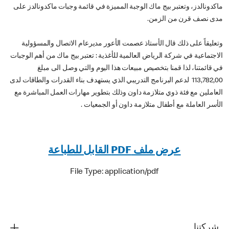
ماكدونالدز، وتعتبر بيج ماك الوجبة المميزة في قائمة وجبات ماكدونالدز على
مدى نصف قرن من الزمن.
وتعليقاً على ذلك قال الأستاذ عصمت الأعور مديرعام الاتصال والمسؤولية
الاجتماعية في شركة الرياض العالمية للأغذية : تعتبر بيج ماك من أهم الوجبات
في قائمتنا، لذا قمنا بتخصيص مبيعات هذا اليوم والتي وصل الى مبلغ
113,782,00 لدعم البرنامج التدريبي الذي يستهدف بناء القدرات والطاقات لدى
العاملين مع فئة ذوي متلازمة داون وذلك بتطوير مهارات العمل المباشرة مع
الأسر العاملة مع أطفال متلازمة داون أو الجمعيات .
عرض ملف PDF القابل للطباعة
File Type: application/pdf
شركتنا