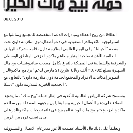
08.05.2018
انطلاقا من روح العطاء ومبادرات الدعم المخصصة للمجتمع وتماشيا مع
استراتيجية ماكدونالدز السعودية في دعم أطفال ذوي متلازمة داون تحت
منصة " أجيالنا " وفي اليوم العالمي لمتلازمة داون، قامت شركة الرياض
العالمية للأغذية صاحبة إمتياز مطاعم ماكدونالدزفي المناطق الوسطى
والشرقية والشمالية في المملكة بالتبرع بكامل مبيعات ساندويتشات بيج ماك
الشهيرة بمبلغ (113،782 ألف ريال) بتاريخ 21 مارس لدعم "برنامج ماكدونالدز
لتطوير إمكانيات الافراد والمجتمع لخدمة ذوي متلازمة داون" بالتعاون مع
الجمعية الخيرية لمتلازمة داون "دسكا".
وستمنح شركة الرياض العالمية للأغذية في إطار حملة "بيج ماك "، ما يشجع
العملاء على دعم الأعمال الخيرية بينما يتناولون وجبتهم المفضلة من مطاعم
ماكدونالدز، وتعتبر بيج ماك الوجبة المميزة في قائمة وجبات ماكدونالدز على
مدى نصف قرن من الزمن.
وتعليقاً على ذلك قال الأستاذ عصمت الأعور مديرعام الاتصال والمسؤولية