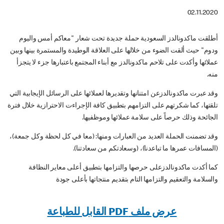
02.11.2020
أطلقت ماكدونالدز السعودية حملة جديدة تحت شعار "معاكم أمس واليوم
ودوم" حيث ألقت الضوء من خلالها على العلاقة الوطيدة والمستمرة بينها وبين
عملائها وأكدت على تلاحم ماكدونالدز مع أبناء المجتمع باعتبارها جزء لا يتجزأ
منه.
وقد عبرت ماكدونالدزعن امتنانها وتقديرها لعملائها على الرسائل الإيجابية التي
تلقتها، كما شكرتهم على التزامهم بتطبيق كافة الإجراءت الاحترازية خلال فترة
الجائحة وذلك حرصاً على سلامة عملائها وموظفيها.
وقد تضمنت الحملة العديد من العبارات ومنها: (معا في كل لحظة وكل جمعة)،
(المسافات عمرها ما تباعدنا)، (وسعادتكم من سعادتنا).
كما أكدت ماكدونالدزعلى حرصها والتزامها بتطبيق أعلى معاير النظافة
والسلامة والتعقيم والتزامها التام بتقديم منتجاتها بأعلى جودة
عرض ملف PDF القابل للطباعة