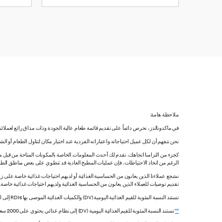
ملاحظة هامة:
في ماكدونالدز، نحرص دائماً على تقديم قائمة طعام عالية الجودة وذات مذاق رائع لعملائ
نحن نتفهم أن لكل عميل احتياجاته واعتباراته الفردية عند اختيار مكان لتناول الطعام أو ا
كجزء من التزامنا اتجاهك، نقدم لك أحدث المعلومات الخاصة بالمكونات المتاحة من قبل مورّ
الرغم من اتخاذ الاحتياطات، فإن عمليات المطبخ العادية قد تنطوي على بعض مناطق الطه
نشجع عملاءنا الذين يعانون من الحساسية الغذائية أو لديهم احتياجات غذائية خاصة على زي
تقديم توصيات للعملاء الذين يعانون من الحساسية الغذائية ولديهم احتياجات غذائية خاصة
تستند النسبة المئوية للقيم الغذائية اليومية (DV) والكميات الغذائية الموصى بها RDIs إلى القيم غير المقيدة.
**
تستند النسبة المئوية للقيم الغذائية اليومية (DV) إلى نظام غذائي يحتوي على 2000 سعرة حرارية. قد تكون قيمك اليومية أعلى أو أقل اعتماداً على احتياجاتك من السعرات الحرارية.