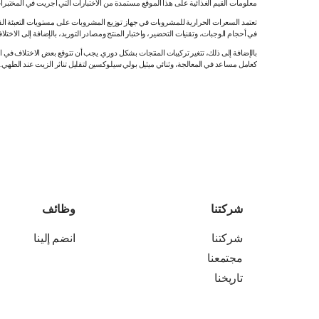
معلومات القيم الغذائية على هذا الموقع مستمدة من الاختبارات التي أجريت في المختبرات
تعتمد السعرات الحرارية للمشروبات في جهاز توزيع المشروبات على مستويات التعبئة القي
في أحجام الوجبات، وتقنيات التحضير، واختبار المنتج ومصادر التوريد، بالإضافة إلى الاختلاف
بالإضافة إلى ذلك، تتغير تركيبات المنتجات بشكل دوري. يجب أن تتوقع بعض الاختلاف ف
كعامل مساعد في المعالجة، وثنائي ميثيل بولي سيلوكسين لتقليل تناثر الزيت عند الطهي. هذه المعلومات صحيح
شركتنا
وظائف
شركتنا
انضم إلينا
مجتمعنا
تاريخنا