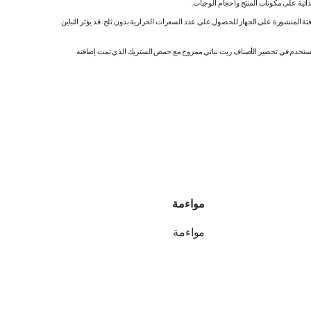
ائية على مكونات المنتج وأحجام الوجبات.
تة المنشورة على الجهاز للحصول على عدد السعرات الحرارية بدون ثلج. قد يؤثر التباين
ك. نستخدم في تحضير الأصناف زيت نباتي ممزوج مع حمض الستريك الذي تمت إضافته
مواءمة
مواءمة