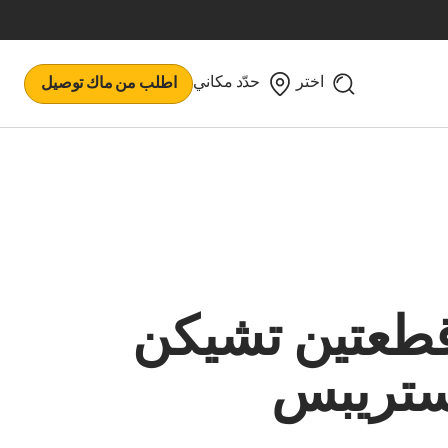
اختر
حدّد مكاني
اطلب من ماك توصيل
طعتين تشيكن
تريبس