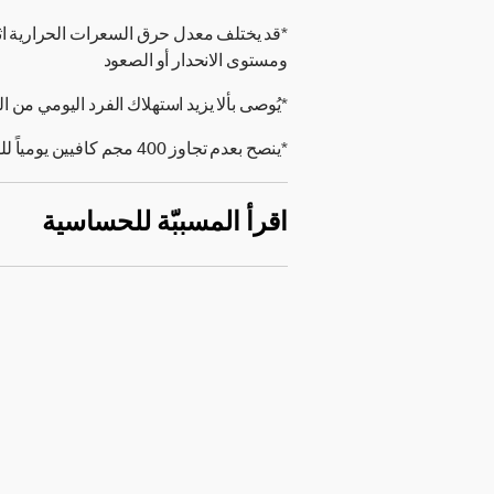
*قد يختلف معدل حرق السعرات الحرارية ا
ومستوى الانحدار أو الصعود
*يُوصى بألا يزيد استهلاك الفرد اليومي من الملح على 5 جرامات (000
*ينصح بعدم تجاوز 400 مجم كافيين يومياً للفرد البالغ.
اقرأ المسببّة للحساسية