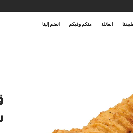
بيقنا
العائلة
منكم وفيكم
انضم إلينا
ق
س