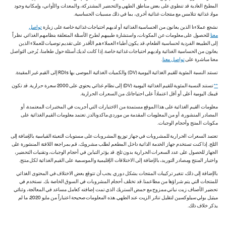
المطبخ العادية قد تنطوي على بعض مناطق الطهي والتحضير المشتركة، والمعدات والأواني، وإمكانية وجود
مواد غذائية تتلامس مع منتجات غذائية أخرى، بما في ذلك مسببات الحساسية.
نشجع عملاءنا الذين يعانون من الحساسية الغذائية أو لديهم احتياجات غذائية خاصة على زيارة
تواصل
معنا
للحصول على معلومات عن المكونات، واستشارة طبيبهم لطرح الأسئلة المتعلقة بنظامهم الغذائي. نظراً
إلى الطبيعة الفردية لحساسية الطعام، قد يكون أطباء العملاء هم الأقدر على تقديم توصيات للعملاء الذين
يعانون من الحساسية الغذائية ولديهم احتياجات غذائية خاصة. إذا كانت لديك أسئلة حول طعامنا، يُرجى التواصل
معنا مباشرة على
تواصل معنا
.
تستند النسبة المئوية للقيم الغذائية اليومية (DV) والكميات الغذائية الموصى بها RDIs إلى القيم غير المقيدة.
**
تستند النسبة المئوية للقيم الغذائية اليومية (DV) إلى نظام غذائي يحتوي على 2000 سعرة حرارية. قد تكون
قيمك اليومية أعلى أو أقل اعتماداً على احتياجاتك من السعرات الحرارية.
معلومات القيم الغذائية على هذا الموقع مستمدة من الاختبارات التي أجريت في المختبرات المعتمدة، أو
المصادر المنشورة، أو من المعلومات المقدمة من موردي ماكدونالدز. تعتمد معلومات القيم الغذائية على
مكونات المنتج وأحجام الوجبات.
تعتمد السعرات الحرارية للمشروبات في جهاز توزيع المشروبات على مستويات التعبئة القياسية بالإضافة إلى
الثلج. إذا كنت تستخدم جهاز الخدمة الذاتية داخل المطعم لطلب مشروبك، قم بمراجعة اللافتة المنشورة على
الجهاز للحصول على عدد السعرات الحرارية بدون ثلج. قد يؤثر التباين في أحجام الوجبات، وتقنيات التحضير،
واختبار المنتج ومصادر التوريد، بالإضافة إلى الاختلافات الإقليمية والموسمية على القيم الغذائية لكل منتج.
بالإضافة إلى ذلك، تتغير تركيبات المنتجات بشكل دوري. يجب أن تتوقع بعض الاختلاف في المحتوى الغذائي
للمنتجات التي يتم شراؤها من مطاعمنا. قد تختلف أحجام المشروبات في السوق الخاصة بك. نستخدم في
تحضير الأصناف زيت نباتي ممزوج مع حمض الستريك الذي تمت إضافته كعامل مساعد في المعالجة، وثنائي
ميثيل بولي سيلوكسين لتقليل تناثر الزيت عند الطهي. هذه المعلومات صحيحة اعتباراً من مايو 2020، ما لم
يذكر خلاف ذلك.