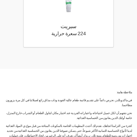
سبريت
224 كيلو سعرة حرارية
224 سعرة حرارية
ملاحظة هامة:
في ماكدونالدز، نحرص دائماً على تقديم قائمة طعام عالية الجودة وذات مذاق رائع لعملائنا في كل مرة يزورون
مطاعمنا.
نحن نتفهم أن لكل عميل احتياجاته واعتباراته الفردية عند اختيار مكان لتناول الطعام أو الشراب خارج المنزل،
خاصة أولئك الذين يعانون من الحساسية الغذائية.
كجزء من التزامنا اتجاهك، نقدم لك أحدث المعلومات الخاصة بالمكونات المتاحة من قبل مورّدي المواد الغذائية
لدينا لأنواع الحساسية الثمانية الأكثر شيوعاً، حتى يتمكن ضيوفنا الذين يعانون من الحساسية الغذائية من تحديد
اختيارات مدروسة للطعام. ومع ذلك، نريدك أيضاً أن تعرف أنه على الرغم من اتخاذ الاحتياطات، فإن عمليات