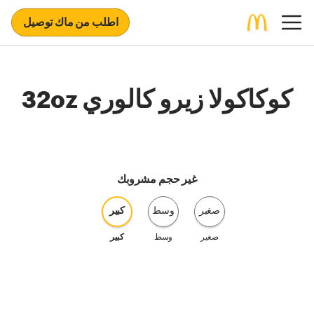
اطلب من ماك توصيل
كوكاكولا زيرو كالوري 32oz
غير حجم مشروبك
صغير
وسط
كبير
صغير
وسط
كبير