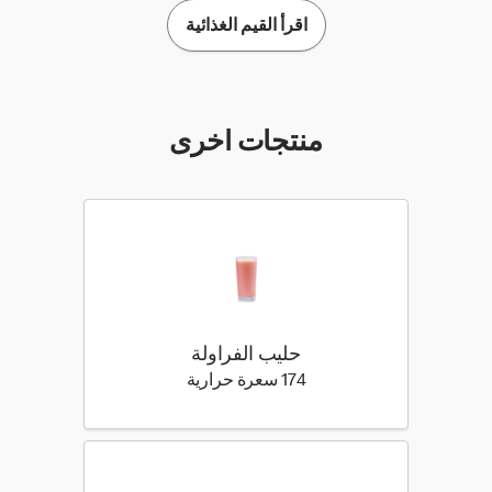
اقرأ القيم الغذائية
منتجات اخرى
حليب الفراولة
174 كيلو سعرة حرارية
174 سعرة حرارية