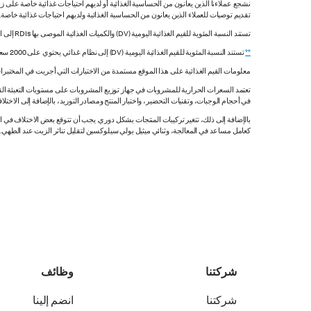
نشجع عملاءنا الذين يعانون من الحساسية الغذائية أو لديهم احتياجات غذائية خاصة على زي
تقديم توصيات للعملاء الذين يعانون من الحساسية الغذائية ولديهم احتياجات غذائية خاصة
تستند النسبة المئوية للقيم الغذائية اليومية (DV) والكميات الغذائية الموصى بها RDIs إلى القيم غير المقيدة.
**
تستند النسبة المئوية للقيم الغذائية اليومية (DV) إلى نظام غذائي يحتوي على 2000 سعرة حرارية. قد تكون قيمك اليومية أعلى أو أقل اعتماداً على احتياجاتك من السعرات الحرارية.
معلومات القيم الغذائية على هذا الموقع مستمدة من الاختبارات التي أجريت في المختبرات
تعتمد السعرات الحرارية للمشروبات في جهاز توزيع المشروبات على مستويات التعبئة القي
في أحجام الوجبات، وتقنيات التحضير، واختبار المنتج ومصادر التوريد، بالإضافة إلى الاختلاف
بالإضافة إلى ذلك، تتغير تركيبات المنتجات بشكل دوري. يجب أن تتوقع بعض الاختلاف ف
كعامل مساعد في المعالجة، وثنائي ميثيل بولي سيلوكسين لتقليل تناثر الزيت عند الطهي. هذه المعلومات صحيح
شركتنا
وظائف
شركتنا
انضم إلينا