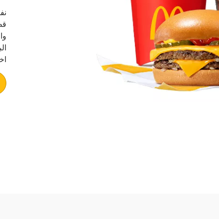
نف
قط
وا
ال
اخ