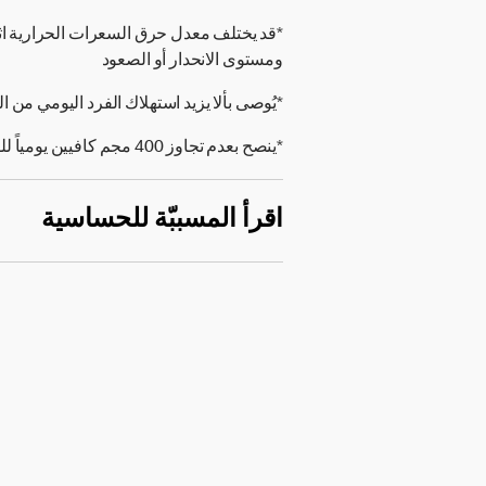
*قد يختلف معدل حرق السعرات الحرارية ا
ومستوى الانحدار أو الصعود
*يُوصى بألا يزيد استهلاك الفرد اليومي من الملح على 5 جرامات (000
*ينصح بعدم تجاوز 400 مجم كافيين يومياً للفرد البالغ.
اقرأ المسببّة للحساسية