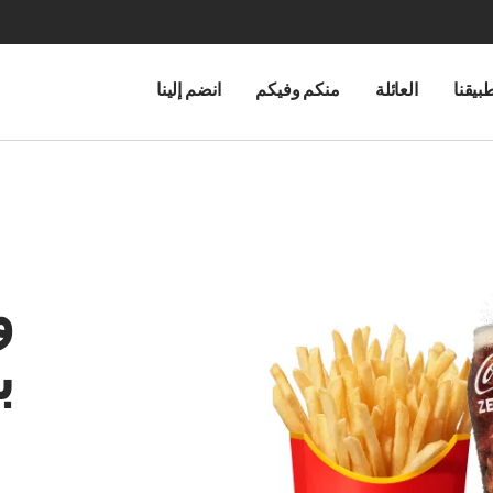
بيقنا
العائلة
منكم وفيكم
انضم إلينا
و
ب