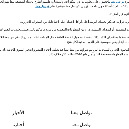
ارة
تواصل معنا
للحصول على معلومات عن المكونات، واستشارة طبيبهم لطرح الأسئلة المتعلقة بنظامهم الغذائي.
. إذا كانت لديك أسئلة حول طعامنا، يُرجى التواصل معنا مباشرة على
تواصل معنا
.
 المعتمدة، أو المصادر المنشورة، أو من المعلومات المقدمة من موردي ماكدونالدز. تعتمد معلومات القيم الغذ
اسية بالإضافة إلى الثلج. إذا كنت تستخدم جهاز الخدمة الذاتية داخل المطعم لطلب مشروبك، قم بمراجعة اللاف
ات الإقليمية والموسمية على القيم الغذائية لكل منتج.
ي المحتوى الغذائي للمنتجات التي يتم شراؤها من مطاعمنا. قد تختلف أحجام المشروبات في السوق الخاصة ب
ة اعتباراً من مايو 2020، ما لم يذكر خلاف ذلك.
تواصل معنا
الأخبار
تواصل معنا
أخبارنا