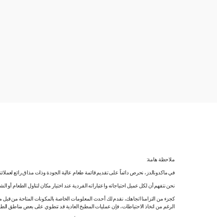
ملاحظة هامة:
في ماكدونالدز، نحرص دائماً على تقديم قائمة طعام عالية الجودة وذات مذاق رائع لعملائ
نحن نتفهم أن لكل عميل احتياجاته واعتباراته الفردية عند اختيار مكان لتناول الطعام أو ا
كجزء من التزامنا اتجاهك، نقدم لك أحدث المعلومات الخاصة بالمكونات المتاحة من قبل مورّ
الرغم من اتخاذ الاحتياطات، فإن عمليات المطبخ العادية قد تنطوي على بعض مناطق الطه