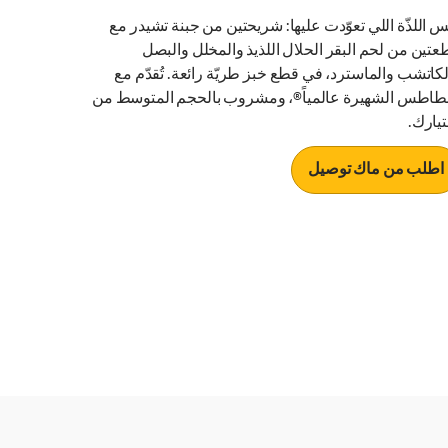
س اللذّة اللي تعوّدت عليها: شريحتين من جبنة تشيدر مع
عتين من لحم البقر الحلال اللذيذ والمخلل والبصل
لكاتشب والماسترد، في قطع خبز طريّة رائعة. تُقدّم مع
بطاطس الشهيرة عالمياً®، ومشروب بالحجم المتوسط من
تيارك.
اطلب من ماك توصيل