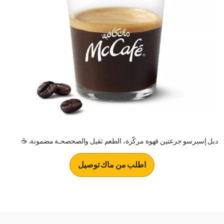
دبل إسبرسو جرعتين قهوة مركّزة، الطعم ثقيل والصحصحـة مضمونة. ☕
اطلب من ماك توصيل