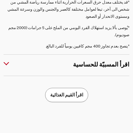
*قد يختلف معدل حرق السعرات الحرارية اثناء ممارسة رياضة المشي من
شخص الى آخر، تبعا لعوامل مختلفة كالعمر والجنس والوزن وسرعة المشي
ومستوى الانحدار أو الصعود
*يُوصى بألا يزيد استهلاك الفرد اليومي من الملح على 5 جرامات (2000 مجم
صوديوم).
*ينصح بعدم تجاوز 400 مجم كافيين يومياً للفرد البالغ.
اقرأ المسببّة للحساسية
اقرأ القيم الغذائية