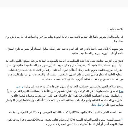
ملاحظة هامة:
في ماكدونالدز، نحرص دائماً على تقديم قائمة طعام عالية الجودة وذات مذاق رائع لعملائنا في كل مرة يزورون
مطاعمنا.
نحن نتفهم أن لكل عميل احتياجاته واعتباراته الفردية عند اختيار مكان لتناول الطعام أو الشراب خارج المنزل،
خاصة أولئك الذين يعانون من الحساسية الغذائية.
كجزء من التزامنا اتجاهك، نقدم لك أحدث المعلومات الخاصة بالمكونات المتاحة من قبل مورّدي المواد الغذائية
لدينا لأنواع الحساسية الثمانية الأكثر شيوعاً، حتى يتمكن ضيوفنا الذين يعانون من الحساسية الغذائية من تحديد
اختيارات مدروسة للطعام. ومع ذلك، نريدك أيضاً أن تعرف أنه على الرغم من اتخاذ الاحتياطات، فإن عمليات
المطبخ العادية قد تنطوي على بعض مناطق الطهي والتحضير المشتركة، والمعدات والأواني، وإمكانية وجود
مواد غذائية تتلامس مع منتجات غذائية أخرى، بما في ذلك مسببات الحساسية.
نشجع عملاءنا الذين يعانون من الحساسية الغذائية أو لديهم احتياجات غذائية خاصة على زيارة
تواصل
معنا
للحصول على معلومات عن المكونات، واستشارة طبيبهم لطرح الأسئلة المتعلقة بنظامهم الغذائي. نظراً
إلى الطبيعة الفردية لحساسية الطعام، قد يكون أطباء العملاء هم الأقدر على تقديم توصيات للعملاء الذين
يعانون من الحساسية الغذائية ولديهم احتياجات غذائية خاصة. إذا كانت لديك أسئلة حول طعامنا، يُرجى التواصل
معنا مباشرة على
تواصل معنا
.
تستند النسبة المئوية للقيم الغذائية اليومية (DV) والكميات الغذائية الموصى بها RDIs إلى القيم غير المقيدة.
**
تستند النسبة المئوية للقيم الغذائية اليومية (DV) إلى نظام غذائي يحتوي على 2000 سعرة حرارية. قد تكون
قيمك اليومية أعلى أو أقل اعتماداً على احتياجاتك من السعرات الحرارية.