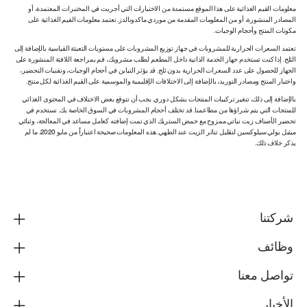
معلومات القيم الغذائية على هذا الموقع مستمدة من الاختبارات التي أجريت في المختبرات المعتمدة، أو
المصادر المنشورة، أو من المعلومات المقدمة من موردي ماكدونالدز. تعتمد معلومات القيم الغذائية على
مكونات المنتج وأحجام الوجبات.
تعتمد السعرات الحرارية للمشروبات في جهاز توزيع المشروبات على مستويات التعبئة القياسية بالإضافة إلى
الثلج. إذا كنت تستخدم جهاز الخدمة الذاتية داخل المطعم لطلب مشروبك، قم بمراجعة اللافتة المنشورة على
الجهاز للحصول على عدد السعرات الحرارية بدون ثلج. قد يؤثر التباين في أحجام الوجبات، وتقنيات التحضير،
واختبار المنتج ومصادر التوريد، بالإضافة إلى الاختلافات الإقليمية والموسمية على القيم الغذائية لكل منتج.
بالإضافة إلى ذلك، تتغير تركيبات المنتجات بشكل دوري. يجب أن تتوقع بعض الاختلاف في المحتوى الغذائي
للمنتجات التي يتم شراؤها من مطاعمنا. قد تختلف أحجام المشروبات في السوق الخاصة بك. نستخدم في
تحضير الأصناف زيت نباتي ممزوج مع حمض الستريك الذي تمت إضافته كعامل مساعد في المعالجة، وثنائي
ميثيل بولي سيلوكسين لتقليل تناثر الزيت عند الطهي. هذه المعلومات صحيحة اعتباراً من مايو 2020، ما لم
يذكر خلاف ذلك.
شركتنا
وظائف
تواصل معنا
الأخبار