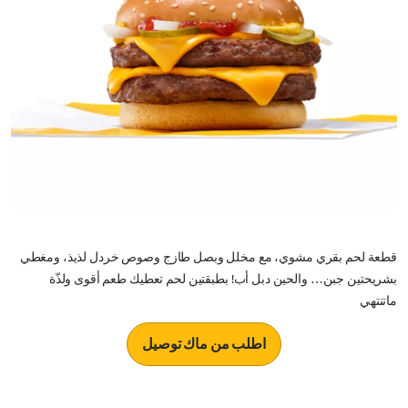
قطعة لحم بقري مشوي، مع مخلل وبصل طازج وصوص خردل لذيذ، ومغطي
بشريحتين جبن… والحين دبل أب! بطبقتين لحم تعطيك طعم أقوى ولذّة
ماتنتهي
اطلب من ماك توصيل