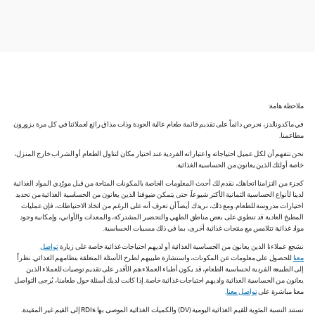
ملاحظة هامة:
في ماكدونالدز، نحرص دائماً على تقديم قائمة طعام عالية الجودة وذات مذاق رائع لعملائنا في كل مرة يزورون
مطاعمنا.
نحن نتفهم أن لكل عميل احتياجاته واعتباراته الفردية عند اختيار مكان لتناول الطعام أو الشراب خارج المنزل،
خاصة أولئك الذين يعانون من الحساسية الغذائية.
كجزء من التزامنا اتجاهك، نقدم لك أحدث المعلومات الخاصة بالمكونات المتاحة من قبل مورّدي المواد الغذائية
لدينا لأنواع الحساسية الثمانية الأكثر شيوعاً، حتى يتمكن ضيوفنا الذين يعانون من الحساسية الغذائية من تحديد
اختيارات مدروسة للطعام. ومع ذلك، نريدك أيضاً أن تعرف أنه على الرغم من اتخاذ الاحتياطات، فإن عمليات
المطبخ العادية قد تنطوي على بعض مناطق الطهي والتحضير المشتركة، والمعدات والأواني، وإمكانية وجود
مواد غذائية تتلامس مع منتجات غذائية أخرى، بما في ذلك مسببات الحساسية.
نشجع عملاءنا الذين يعانون من الحساسية الغذائية أو لديهم احتياجات غذائية خاصة على زيارة
تواصل
معنا
للحصول على معلومات عن المكونات، واستشارة طبيبهم لطرح الأسئلة المتعلقة بنظامهم الغذائي. نظراً
إلى الطبيعة الفردية لحساسية الطعام، قد يكون أطباء العملاء هم الأقدر على تقديم توصيات للعملاء الذين
يعانون من الحساسية الغذائية ولديهم احتياجات غذائية خاصة. إذا كانت لديك أسئلة حول طعامنا، يُرجى التواصل
معنا مباشرة على
تواصل معنا
.
تستند النسبة المئوية للقيم الغذائية اليومية (DV) والكميات الغذائية الموصى بها RDIs إلى القيم غير المقيدة.