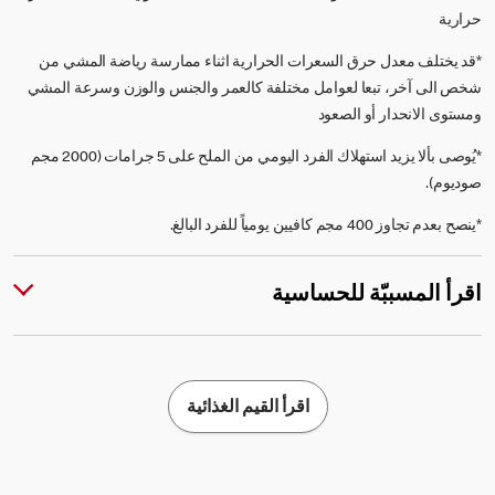
حرارية
*قد يختلف معدل حرق السعرات الحرارية اثناء ممارسة رياضة المشي من
شخص الى آخر، تبعا لعوامل مختلفة كالعمر والجنس والوزن وسرعة المشي
ومستوى الانحدار أو الصعود
*يُوصى بألا يزيد استهلاك الفرد اليومي من الملح على 5 جرامات (2000 مجم
صوديوم).
*ينصح بعدم تجاوز 400 مجم كافيين يومياً للفرد البالغ.
اقرأ المسببّة للحساسية
اقرأ القيم الغذائية