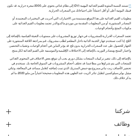
**
تستند النسبة المئوية للقيم الغذائية اليومية (DV) إلى نظام غذائي يحتوي على 2000 سعرة حرارية. قد تكون
قيمك اليومية أعلى أو أقل اعتماداً على احتياجاتك من السعرات الحرارية.
معلومات القيم الغذائية على هذا الموقع مستمدة من الاختبارات التي أجريت في المختبرات المعتمدة، أو
المصادر المنشورة، أو من المعلومات المقدمة من موردي ماكدونالدز. تعتمد معلومات القيم الغذائية على
مكونات المنتج وأحجام الوجبات.
تعتمد السعرات الحرارية للمشروبات في جهاز توزيع المشروبات على مستويات التعبئة القياسية بالإضافة إلى
الثلج. إذا كنت تستخدم جهاز الخدمة الذاتية داخل المطعم لطلب مشروبك، قم بمراجعة اللافتة المنشورة على
الجهاز للحصول على عدد السعرات الحرارية بدون ثلج. قد يؤثر التباين في أحجام الوجبات، وتقنيات التحضير،
واختبار المنتج ومصادر التوريد، بالإضافة إلى الاختلافات الإقليمية والموسمية على القيم الغذائية لكل منتج.
بالإضافة إلى ذلك، تتغير تركيبات المنتجات بشكل دوري. يجب أن تتوقع بعض الاختلاف في المحتوى الغذائي
للمنتجات التي يتم شراؤها من مطاعمنا. قد تختلف أحجام المشروبات في السوق الخاصة بك. نستخدم في
تحضير الأصناف زيت نباتي ممزوج مع حمض الستريك الذي تمت إضافته كعامل مساعد في المعالجة، وثنائي
ميثيل بولي سيلوكسين لتقليل تناثر الزيت عند الطهي. هذه المعلومات صحيحة اعتباراً من مايو 2020، ما لم
يذكر خلاف ذلك.
شركتنا
وظائف