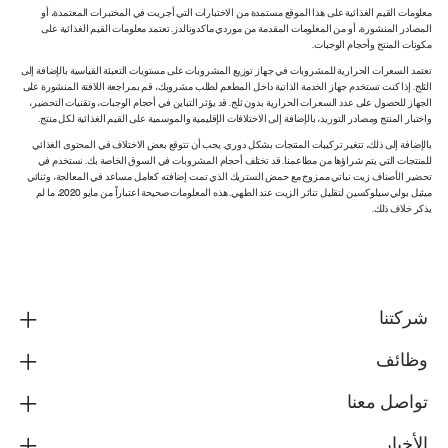
معلومات القيم الغذائية على هذا الموقع مستمدة من الاختبارات التي أجريت في المختبرات المعتمدة، أو
المصادر المنشورة، أو من المعلومات المقدمة من موردي ماكدونالدز. تعتمد معلومات القيم الغذائية على
مكونات المنتج وأحجام الوجبات.
تعتمد السعرات الحرارية للمشروبات في جهاز توزيع المشروبات على مستويات التعبئة القياسية بالإضافة إلى
الثلج. إذا كنت تستخدم جهاز الخدمة الذاتية داخل المطعم لطلب مشروبك، قم بمراجعة اللافتة المنشورة على
الجهاز للحصول على عدد السعرات الحرارية بدون ثلج. قد يؤثر التباين في أحجام الوجبات، وتقنيات التحضير،
واختبار المنتج ومصادر التوريد، بالإضافة إلى الاختلافات الإقليمية والموسمية على القيم الغذائية لكل منتج.
بالإضافة إلى ذلك، تتغير تركيبات المنتجات بشكل دوري. يجب أن تتوقع بعض الاختلاف في المحتوى الغذائي
للمنتجات التي يتم شراؤها من مطاعمنا. قد تختلف أحجام المشروبات في السوق الخاصة بك. نستخدم في
تحضير الأصناف زيت نباتي ممزوج مع حمض الستريك الذي تمت إضافته كعامل مساعد في المعالجة، وثنائي
ميثيل بولي سيلوكسين لتقليل تناثر الزيت عند الطهي. هذه المعلومات صحيحة اعتباراً من مايو 2020، ما لم
يذكر خلاف ذلك.
شركتنا
وظائف
تواصل معنا
الأخبار