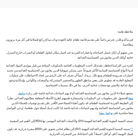
ملاحظة هامة:
في ماكدونالدز، نحرص دائماً على تقديم قائمة طعام عالية الجودة وذات مذاق رائع لعملائنا في كل مرة يزورون
مطاعمنا.
نحن نتفهم أن لكل عميل احتياجاته واعتباراته الفردية عند اختيار مكان لتناول الطعام أو الشراب خارج المنزل،
خاصة أولئك الذين يعانون من الحساسية الغذائية.
كجزء من التزامنا اتجاهك، نقدم لك أحدث المعلومات الخاصة بالمكونات المتاحة من قبل مورّدي المواد الغذائية
لدينا لأنواع الحساسية الثمانية الأكثر شيوعاً، حتى يتمكن ضيوفنا الذين يعانون من الحساسية الغذائية من تحديد
اختيارات مدروسة للطعام. ومع ذلك، نريدك أيضاً أن تعرف أنه على الرغم من اتخاذ الاحتياطات، فإن عمليات
المطبخ العادية قد تنطوي على بعض مناطق الطهي والتحضير المشتركة، والمعدات والأواني، وإمكانية وجود
مواد غذائية تتلامس مع منتجات غذائية أخرى، بما في ذلك مسببات الحساسية.
نشجع عملاءنا الذين يعانون من الحساسية الغذائية أو لديهم احتياجات غذائية خاصة على زيارة
تواصل
معنا
للحصول على معلومات عن المكونات، واستشارة طبيبهم لطرح الأسئلة المتعلقة بنظامهم الغذائي. نظراً
إلى الطبيعة الفردية لحساسية الطعام، قد يكون أطباء العملاء هم الأقدر على تقديم توصيات للعملاء الذين
يعانون من الحساسية الغذائية ولديهم احتياجات غذائية خاصة. إذا كانت لديك أسئلة حول طعامنا، يُرجى التواصل
معنا مباشرة على
تواصل معنا
.
تستند النسبة المئوية للقيم الغذائية اليومية (DV) والكميات الغذائية الموصى بها RDIs إلى القيم غير المقيدة.
**
تستند النسبة المئوية للقيم الغذائية اليومية (DV) إلى نظام غذائي يحتوي على 2000 سعرة حرارية. قد تكون
قيمك اليومية أعلى أو أقل اعتماداً على احتياجاتك من السعرات الحرارية.