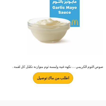
صوص الثوم الكريمي … نكهة غنية ولمسة ثوم متوازنة تكمّل كل لقمة .
اطلب من ماك توصيل