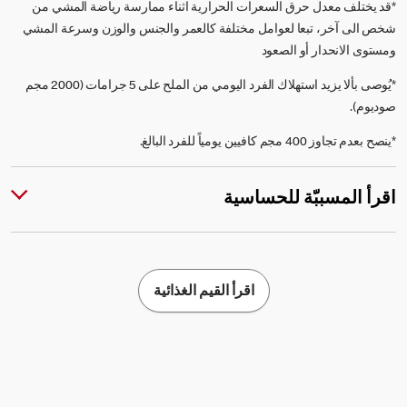
*قد يختلف معدل حرق السعرات الحرارية اثناء ممارسة رياضة المشي من
شخص الى آخر، تبعا لعوامل مختلفة كالعمر والجنس والوزن وسرعة المشي
ومستوى الانحدار أو الصعود
*يُوصى بألا يزيد استهلاك الفرد اليومي من الملح على 5 جرامات (2000 مجم
صوديوم).
*ينصح بعدم تجاوز 400 مجم كافيين يومياً للفرد البالغ.
اقرأ المسببّة للحساسية
اقرأ القيم الغذائية