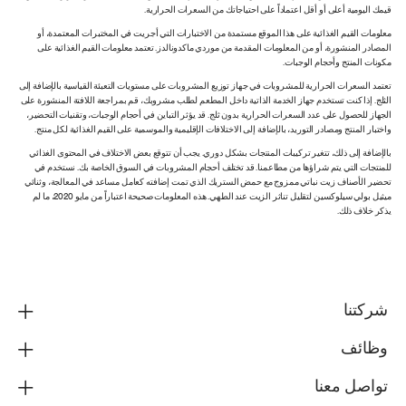
قيمك اليومية أعلى أو أقل اعتماداً على احتياجاتك من السعرات الحرارية.
معلومات القيم الغذائية على هذا الموقع مستمدة من الاختبارات التي أجريت في المختبرات المعتمدة، أو
المصادر المنشورة، أو من المعلومات المقدمة من موردي ماكدونالدز. تعتمد معلومات القيم الغذائية على
مكونات المنتج وأحجام الوجبات.
تعتمد السعرات الحرارية للمشروبات في جهاز توزيع المشروبات على مستويات التعبئة القياسية بالإضافة إلى
الثلج. إذا كنت تستخدم جهاز الخدمة الذاتية داخل المطعم لطلب مشروبك، قم بمراجعة اللافتة المنشورة على
الجهاز للحصول على عدد السعرات الحرارية بدون ثلج. قد يؤثر التباين في أحجام الوجبات، وتقنيات التحضير،
واختبار المنتج ومصادر التوريد، بالإضافة إلى الاختلافات الإقليمية والموسمية على القيم الغذائية لكل منتج.
بالإضافة إلى ذلك، تتغير تركيبات المنتجات بشكل دوري. يجب أن تتوقع بعض الاختلاف في المحتوى الغذائي
للمنتجات التي يتم شراؤها من مطاعمنا. قد تختلف أحجام المشروبات في السوق الخاصة بك. نستخدم في
تحضير الأصناف زيت نباتي ممزوج مع حمض الستريك الذي تمت إضافته كعامل مساعد في المعالجة، وثنائي
ميثيل بولي سيلوكسين لتقليل تناثر الزيت عند الطهي. هذه المعلومات صحيحة اعتباراً من مايو 2020، ما لم
يذكر خلاف ذلك.
شركتنا
وظائف
تواصل معنا