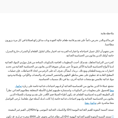
ملاحظة هامة:
في ماكدونالدز، نحرص دائماً على تقديم قائمة طعام عالية الجودة وذات مذاق رائع لعملائنا في كل مرة يزورون
مطاعمنا.
نحن نتفهم أن لكل عميل احتياجاته واعتباراته الفردية عند اختيار مكان لتناول الطعام أو الشراب خارج المنزل،
خاصة أولئك الذين يعانون من الحساسية الغذائية.
كجزء من التزامنا اتجاهك، نقدم لك أحدث المعلومات الخاصة بالمكونات المتاحة من قبل مورّدي المواد الغذائية
لدينا لأنواع الحساسية الثمانية الأكثر شيوعاً، حتى يتمكن ضيوفنا الذين يعانون من الحساسية الغذائية من تحديد
اختيارات مدروسة للطعام. ومع ذلك، نريدك أيضاً أن تعرف أنه على الرغم من اتخاذ الاحتياطات، فإن عمليات
المطبخ العادية قد تنطوي على بعض مناطق الطهي والتحضير المشتركة، والمعدات والأواني، وإمكانية وجود
مواد غذائية تتلامس مع منتجات غذائية أخرى، بما في ذلك مسببات الحساسية.
نشجع عملاءنا الذين يعانون من الحساسية الغذائية أو لديهم احتياجات غذائية خاصة على زيارة
تواصل
معنا
للحصول على معلومات عن المكونات، واستشارة طبيبهم لطرح الأسئلة المتعلقة بنظامهم الغذائي. نظراً
إلى الطبيعة الفردية لحساسية الطعام، قد يكون أطباء العملاء هم الأقدر على تقديم توصيات للعملاء الذين
يعانون من الحساسية الغذائية ولديهم احتياجات غذائية خاصة. إذا كانت لديك أسئلة حول طعامنا، يُرجى التواصل
معنا مباشرة على
تواصل معنا
.
تستند النسبة المئوية للقيم الغذائية اليومية (DV) والكميات الغذائية الموصى بها RDIs إلى القيم غير المقيدة.
**
تستند النسبة المئوية للقيم الغذائية اليومية (DV) إلى نظام غذائي يحتوي على 2000 سعرة حرارية. قد تكون